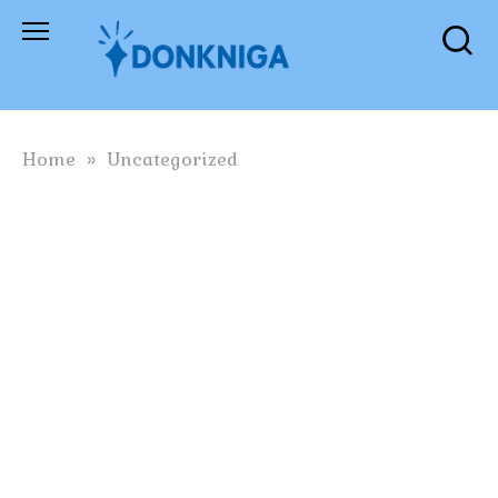
Skip
to
content
Home
»
Uncategorized