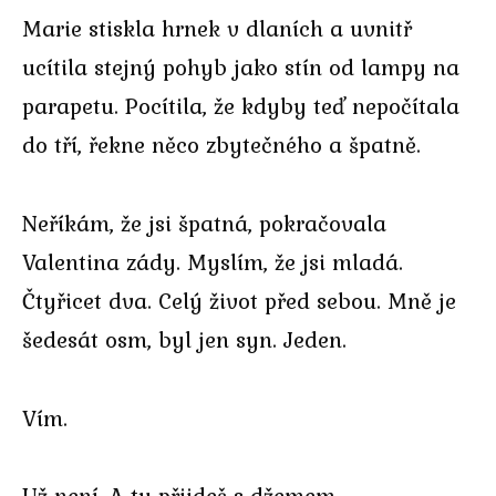
Marie stiskla hrnek v dlaních a uvnitř
ucítila stejný pohyb jako stín od lampy na
parapetu. Pocítila, že kdyby teď nepočítala
do tří, řekne něco zbytečného a špatně.
Neříkám, že jsi špatná, pokračovala
Valentina zády. Myslím, že jsi mladá.
Čtyřicet dva. Celý život před sebou. Mně je
šedesát osm, byl jen syn. Jeden.
Vím.
Už není. A ty přijdeš s džemem.