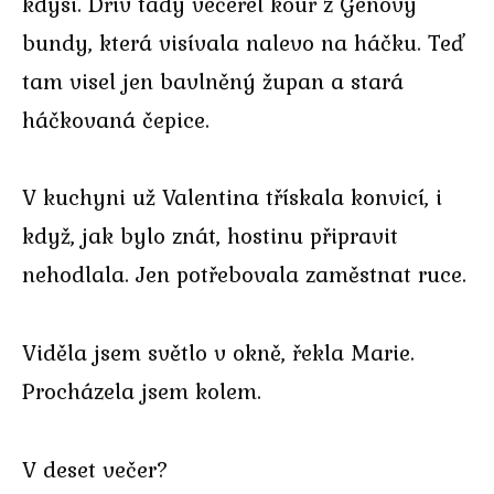
kdysi. Dřív tady večeřel kouř z Genovy
bundy, která visívala nalevo na háčku. Teď
tam visel jen bavlněný župan a stará
háčkovaná čepice.
V kuchyni už Valentina třískala konvicí, i
když, jak bylo znát, hostinu připravit
nehodlala. Jen potřebovala zaměstnat ruce.
Viděla jsem světlo v okně, řekla Marie.
Procházela jsem kolem.
V deset večer?