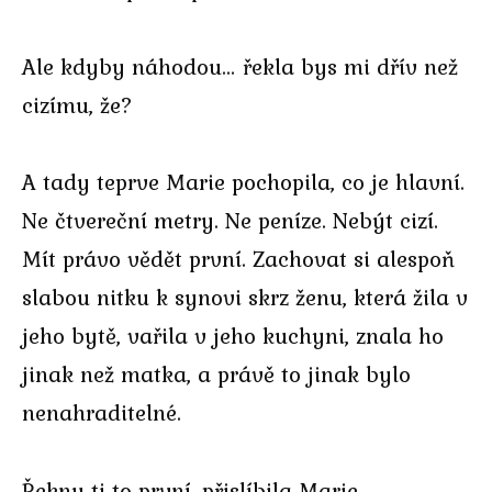
Ale kdyby náhodou… řekla bys mi dřív než
cizímu, že?
A tady teprve Marie pochopila, co je hlavní.
Ne čtvereční metry. Ne peníze. Nebýt cizí.
Mít právo vědět první. Zachovat si alespoň
slabou nitku k synovi skrz ženu, která žila v
jeho bytě, vařila v jeho kuchyni, znala ho
jinak než matka, a právě to jinak bylo
nenahraditelné.
Řeknu ti to první, přislíbila Marie.