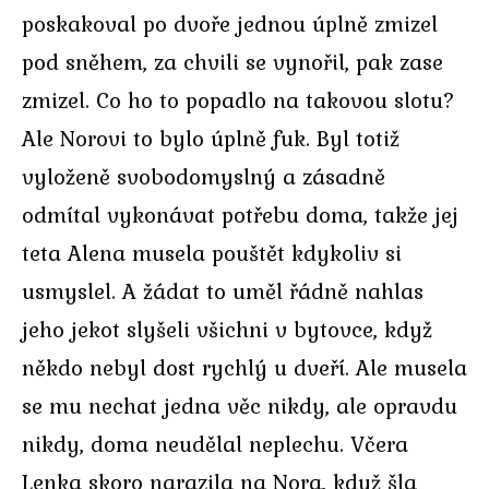
poskakoval po dvoře jednou úplně zmizel
pod sněhem, za chvili se vynořil, pak zase
zmizel. Co ho to popadlo na takovou slotu?
Ale Norovi to bylo úplně fuk. Byl totiž
vyloženě svobodomyslný a zásadně
odmítal vykonávat potřebu doma, takže jej
teta Alena musela pouštět kdykoliv si
usmyslel. A žádat to uměl řádně nahlas
jeho jekot slyšeli všichni v bytovce, když
někdo nebyl dost rychlý u dveří. Ale musela
se mu nechat jedna věc nikdy, ale opravdu
nikdy, doma neudělal neplechu. Včera
Lenka skoro narazila na Nora, když šla