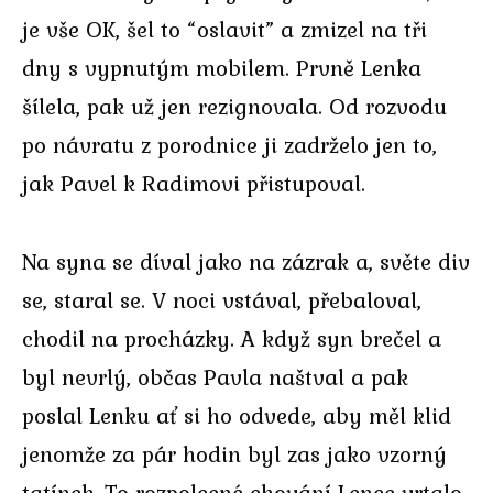
je vše OK, šel to “oslavit” a zmizel na tři
dny s vypnutým mobilem. Prvně Lenka
šílela, pak už jen rezignovala. Od rozvodu
po návratu z porodnice ji zadrželo jen to,
jak Pavel k Radimovi přistupoval.
Na syna se díval jako na zázrak a, světe div
se, staral se. V noci vstával, přebaloval,
chodil na procházky. A když syn brečel a
byl nevrlý, občas Pavla naštval a pak
poslal Lenku ať si ho odvede, aby měl klid
jenomže za pár hodin byl zas jako vzorný
tatínek. To rozpolcené chování Lence vrtalo