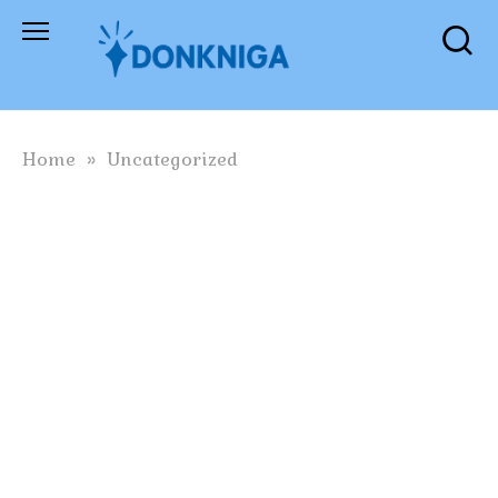
Skip
to
content
Home
»
Uncategorized