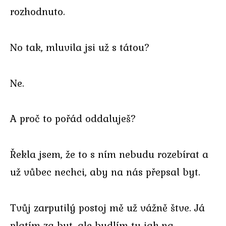
rozhodnuto.
No tak, mluvila jsi už s tátou?
Ne.
A proč to pořád oddaluješ?
Řekla jsem, že to s ním nebudu rozebírat a
už vůbec nechci, aby na nás přepsal byt.
Tvůj zarputilý postoj mě už vážně štve. Já
platím za byt, ale bydlím tu jak na