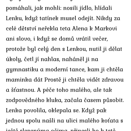
pomáhali, jak mohli: nosili jídlo, hlídali
Lenku, když tatínek musel odejít. Nikdy za
celé dětství neřekla teta Alena k Markovi
ani slovo, i když se domů vrátil večer,
protože byl celý den s Lenkou, nutil ji dělat
úkoly, četl jí nahlas, naháněl ji na
gymnastiku a moderní tance, kam ji chtěla
maminka dát Prostě ji chtěla vidět zdravou
a šťastnou. A péče toho malého, ale tak
zodpovědného kluka, začala časem působit.
Lenka povolila, oklepala se. Když pak
jednou spolu našli na ulici malého koťata s
ještě slepenýma očima, přinesli ho k tetě