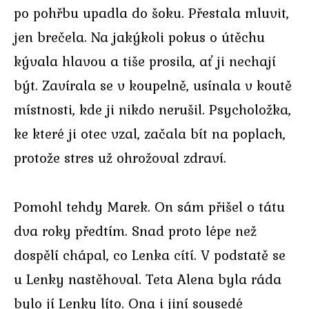
po pohřbu upadla do šoku. Přestala mluvit,
jen brečela. Na jakýkoli pokus o útěchu
kývala hlavou a tiše prosila, ať ji nechají
být. Zavírala se v koupelně, usínala v koutě
místnosti, kde ji nikdo nerušil. Psycholožka,
ke které ji otec vzal, začala bít na poplach,
protože stres už ohrožoval zdraví.
Pomohl tehdy Marek. On sám přišel o tátu
dva roky předtím. Snad proto lépe než
dospělí chápal, co Lenka cítí. V podstatě se
u Lenky nastěhoval. Teta Alena byla ráda
bylo jí Lenky líto. Ona i jiní sousedé