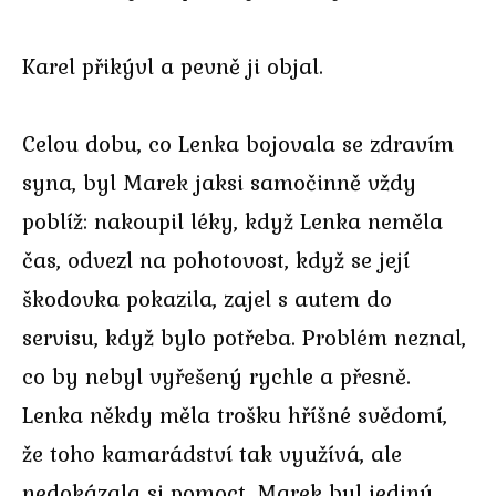
Karel přikývl a pevně ji objal.
Celou dobu, co Lenka bojovala se zdravím
syna, byl Marek jaksi samočinně vždy
poblíž: nakoupil léky, když Lenka neměla
čas, odvezl na pohotovost, když se její
škodovka pokazila, zajel s autem do
servisu, když bylo potřeba. Problém neznal,
co by nebyl vyřešený rychle a přesně.
Lenka někdy měla trošku hříšné svědomí,
že toho kamarádství tak využívá, ale
nedokázala si pomoct. Marek byl jediný,