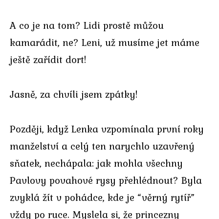
A co je na tom? Lidi prostě můžou
kamarádit, ne? Leni, už musíme jet máme
ještě zařídit dort!
Jasně, za chvíli jsem zpátky!
Později, když Lenka vzpomínala první roky
manželství a celý ten narychlo uzavřený
sňatek, nechápala: jak mohla všechny
Pavlovy povahové rysy přehlédnout? Byla
zvyklá žít v pohádce, kde je “věrný rytíř”
vždy po ruce. Myslela si, že princezny