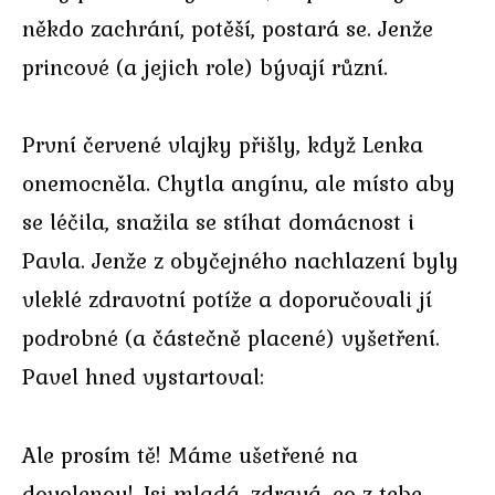
někdo zachrání, potěší, postará se. Jenže
princové (a jejich role) bývají různí.
První červené vlajky přišly, když Lenka
onemocněla. Chytla angínu, ale místo aby
se léčila, snažila se stíhat domácnost i
Pavla. Jenže z obyčejného nachlazení byly
vleklé zdravotní potíže a doporučovali jí
podrobné (a částečně placené) vyšetření.
Pavel hned vystartoval:
Ale prosím tě! Máme ušetřené na
dovolenou! Jsi mladá, zdravá, co z tebe