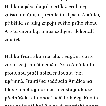
Hubka vyskočila jak čertík z krabičky,
zařvala mňau, a jakmile to slyšela Amálka,
přiběhla se taky zapojit svého psího show.
A v tu chvíli byl u nás vždycky dokonalý
zmatek.
Hubka Františku snášela, i když se často
zdálo, že ji radši neměla. Zato Amálka tu
protivnou ptačí holku milovala fakt
upřímně. Františka sedávala Amálce na
hlavě mnohdy doslova a často jí dlouze
přednášela s intonací naší babičky: Kdo to
zase nedojedl kaši? a po dramatické pauze