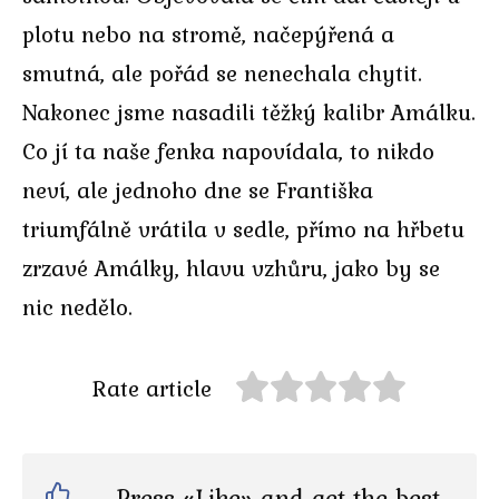
plotu nebo na stromě, načepýřená a
smutná, ale pořád se nenechala chytit.
Nakonec jsme nasadili těžký kalibr Amálku.
Co jí ta naše fenka napovídala, to nikdo
neví, ale jednoho dne se Františka
triumfálně vrátila v sedle, přímo na hřbetu
zrzavé Amálky, hlavu vzhůru, jako by se
nic nedělo.
Rate article
Press «Like» and get the best