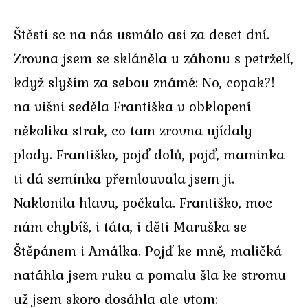
Štěstí se na nás usmálo asi za deset dní.
Zrovna jsem se skláněla u záhonu s petrželí,
když slyším za sebou známé: No, copak?!
na višni seděla Františka v obklopení
několika strak, co tam zrovna ujídaly
plody. Františko, pojď dolů, pojď, maminka
ti dá semínka přemlouvala jsem ji.
Naklonila hlavu, počkala. Františko, moc
nám chybíš, i táta, i děti Maruška se
Štěpánem i Amálka. Pojď ke mně, maličká
natáhla jsem ruku a pomalu šla ke stromu
už jsem skoro dosáhla ale vtom: