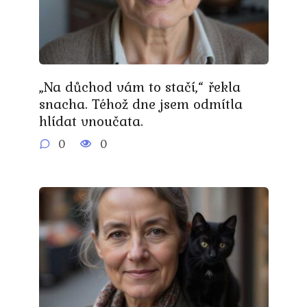
„Na důchod vám to stačí,“ řekla
snacha. Téhož dne jsem odmítla
hlídat vnoučata.
0
0