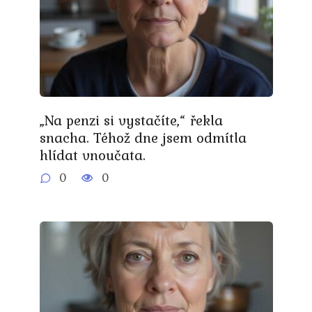
„Na penzi si vystačíte,“ řekla
snacha. Téhož dne jsem odmítla
hlídat vnoučata.
0
0