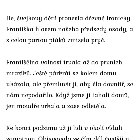
He, švejkovy děti! pronesla dřevně ironicky
Františka hlasem našeho předsedy osady, a
s celou partou ptáků zmizela pryč.
Františčina volnost trvala až do prvních
mrazíků. Ještě párkrát se kolem domu
ukázala, ale přemluvit ji, aby šla dovnitř, se
nám nepodařilo. Když jsme ji tahali domů,
jen moudře vrkala a zase odletěla.
Ke konci podzimu už ji lidi v okolí vídali
samotnou. Objevovala se čím dál častěji u