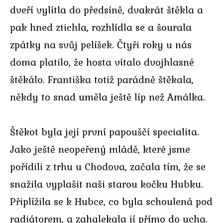
dveří vylítla do předsíně, dvakrát štěkla a
pak hned ztichla, rozhlídla se a šourala
zpátky na svůj pelíšek. Čtyři roky u nás
doma platilo, že hosta vítalo dvojhlasné
štěkálo. Františka totiž parádně štěkala,
někdy to snad uměla ještě líp než Amálka.
Štěkot byla její první papouščí specialita.
Jako ještě neopeřený mládě, které jsme
pořídili z trhu u Chodova, začala tím, že se
snažila vyplašit naši starou kočku Hubku.
Připlížila se k Hubce, co byla schoulená pod
radiátorem, a zahalekala jí přímo do ucha.