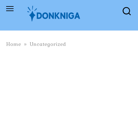
Skip
to
content
Home
»
Uncategorized