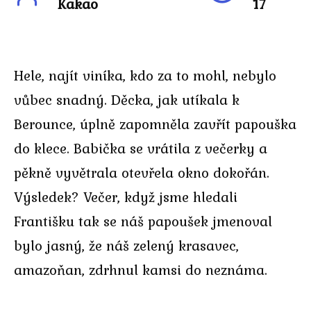
Kakao
17
Hele, najít viníka, kdo za to mohl, nebylo
vůbec snadný. Děcka, jak utíkala k
Berounce, úplně zapomněla zavřít papouška
do klece. Babička se vrátila z večerky a
pěkně vyvětrala otevřela okno dokořán.
Výsledek? Večer, když jsme hledali
Františku tak se náš papoušek jmenoval
bylo jasný, že náš zelený krasavec,
amazoňan, zdrhnul kamsi do neznáma.