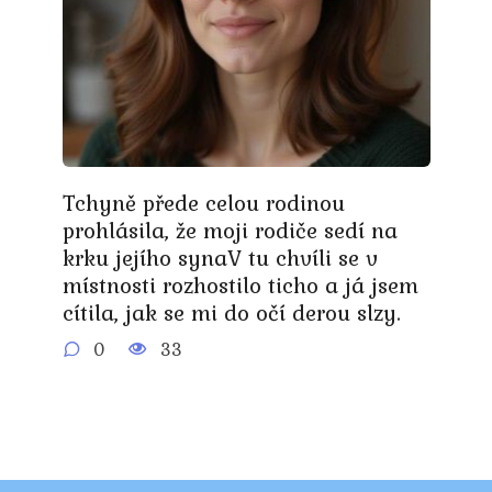
Tchyně přede celou rodinou
prohlásila, že moji rodiče sedí na
krku jejího synaV tu chvíli se v
místnosti rozhostilo ticho a já jsem
cítila, jak se mi do očí derou slzy.
0
33