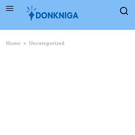
Skip
to
content
Home
»
Uncategorized