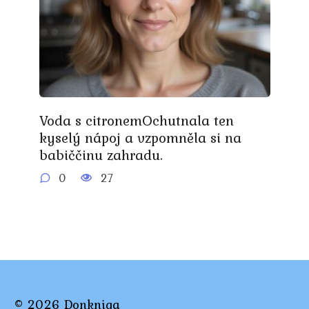
Voda s citronemOchutnala ten
kyselý nápoj a vzpomněla si na
babiččinu zahradu.
0
27
© 2026 Donkniga