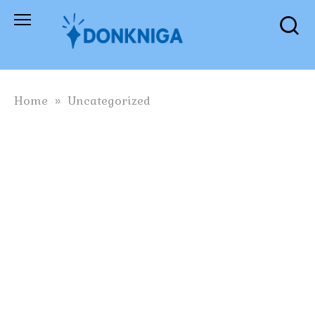
Skip
to
content
Home
»
Uncategorized