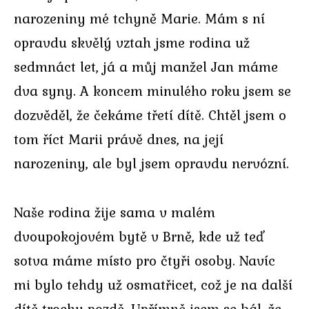
narozeniny mé tchyně Marie. Mám s ní
opravdu skvělý vztah jsme rodina už
sedmnáct let, já a můj manžel Jan máme
dva syny. A koncem minulého roku jsem se
dozvěděl, že čekáme třetí dítě. Chtěl jsem o
tom říct Marii právě dnes, na její
narozeniny, ale byl jsem opravdu nervózní.
Naše rodina žije sama v malém
dvoupokojovém bytě v Brně, kde už teď
sotva máme místo pro čtyři osoby. Navíc
mi bylo tehdy už osmatřicet, což je na další
dítě trochu pozdě. Upřímně jsem se bál, že