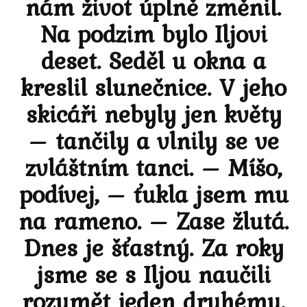
nám život úplně změnil.
Na podzim bylo Iljovi
deset. Seděl u okna a
kreslil slunečnice. V jeho
skicáři nebyly jen květy
– tančily a vlnily se ve
zvláštním tanci. – Míšo,
podívej, – ťukla jsem mu
na rameno. – Zase žlutá.
Dnes je šťastný. Za roky
jsme se s Iljou naučili
rozumět jeden druhému.