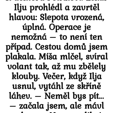
Ilju prohlédl a zavrtěl
hlavou: Slepota vrozená,
úplná. Operace je
nemožná – to není ten
případ. Cestou domů jsem
plakala. Míša mlčel, svíral
volant tak, až mu zbělely
klouby. Večer, když Ilja
usnul, vytáhl ze skříně
láhev. – Neměl bys pít…
– začala jsem, ale mávl