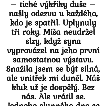
– tiché výkřiky duše –
našly odezvu u každého,
kdo je spatřil. Uplynuly
tři roky. Míša neudržel
slzy, když syna
vyprovázel na jeho první
samostatnou výstavu.
Snažila jsem se být silná,
ale vnitřek mi duněl. Náš
kluk už je dospělý. Bez
nás. Ale vrátil se.
Jednoho slunného dne se