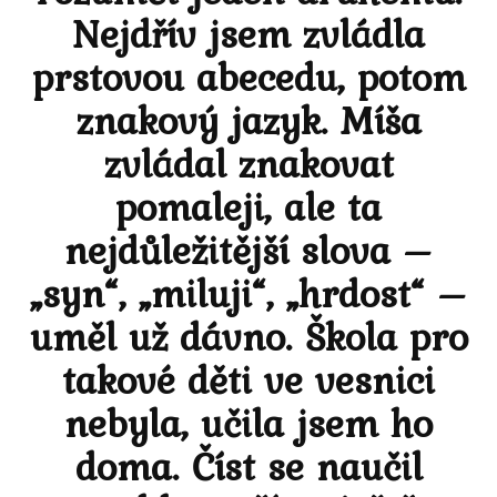
Nejdřív jsem zvládla
prstovou abecedu, potom
znakový jazyk. Míša
zvládal znakovat
pomaleji, ale ta
nejdůležitější slova –
„syn“, „miluji“, „hrdost“ –
uměl už dávno. Škola pro
takové děti ve vesnici
nebyla, učila jsem ho
doma. Číst se naučil