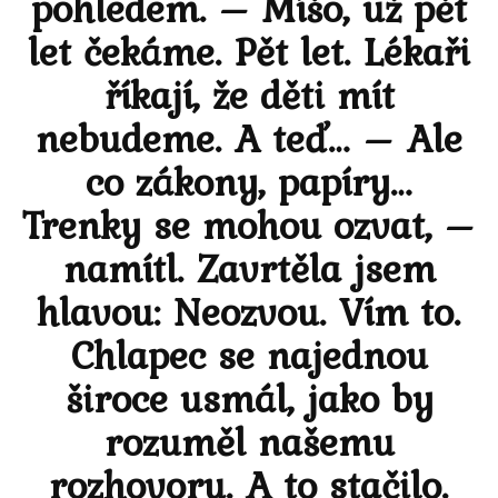
pohledem. – Míšo, už pět
let čekáme. Pět let. Lékaři
říkají, že děti mít
nebudeme. A teď… – Ale
co zákony, papíry…
Trenky se mohou ozvat, –
namítl. Zavrtěla jsem
hlavou: Neozvou. Vím to.
Chlapec se najednou
široce usmál, jako by
rozuměl našemu
rozhovoru. A to stačilo.