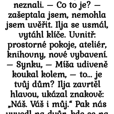
neznali. – Co to je? –
zašeptala jsem, nemohla
jsem uvěřit. Ilja se usmál,
vytáhl klíče. Uvnitř:
prostorné pokoje, ateliér,
knihovny, nové vybavení.
– Synku, – Míša udiveně
koukal kolem, – to… je
tvůj dům? Ilja zavrtěl
hlavou, ukázal znakově:
„Náš. Váš i můj.“ Pak nás
vyvedl na dvůr, kde se na