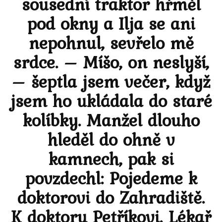
sousední traktor hřměl
pod okny a Ilja se ani
nepohnul, sevřelo mě
srdce. – Míšo, on neslyší,
– šeptla jsem večer, když
jsem ho ukládala do staré
kolíbky. Manžel dlouho
hleděl do ohně v
kamnech, pak si
povzdechl: Pojedeme k
doktorovi do Zahradiště.
K doktoru Petříkovi. Lékař