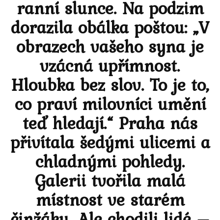
ranní slunce. Na podzim
dorazila obálka poštou: „V
obrazech vašeho syna je
vzácná upřímnost.
Hloubka bez slov. To je to,
co praví milovníci umění
teď hledají.“ Praha nás
přivítala šedými ulicemi a
chladnými pohledy.
Galerii tvořila malá
místnost ve starém
činžáku. Ale chodili lidé –