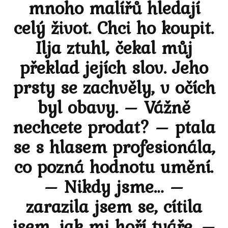
mnoho malířů hledají
celý život. Chci ho koupit.
Ilja ztuhl, čekal můj
překlad jejích slov. Jeho
prsty se zachvěly, v očích
byl obavy. – Vážně
nechcete prodat? – ptala
se s hlasem profesionála,
co pozná hodnotu umění.
– Nikdy jsme… –
zarazila jsem se, cítila
jsem, jak mi hoří tváře. –