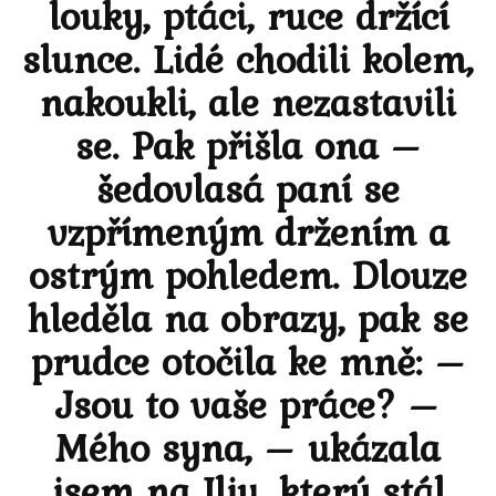
louky, ptáci, ruce držící
slunce. Lidé chodili kolem,
nakoukli, ale nezastavili
se. Pak přišla ona –
šedovlasá paní se
vzpřímeným držením a
ostrým pohledem. Dlouze
hleděla na obrazy, pak se
prudce otočila ke mně: –
Jsou to vaše práce? –
Mého syna, – ukázala
jsem na Ilju, který stál