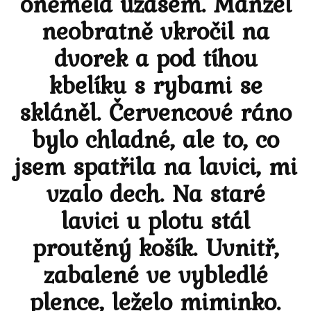
oněměla úžasem. Manžel
neobratně vkročil na
dvorek a pod tíhou
kbelíku s rybami se
skláněl. Červencové ráno
bylo chladné, ale to, co
jsem spatřila na lavici, mi
vzalo dech. Na staré
lavici u plotu stál
proutěný košík. Uvnitř,
zabalené ve vybledlé
plence, leželo miminko.