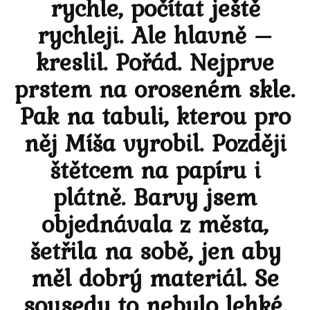
rychle, počítat ještě
rychleji. Ale hlavně –
kreslil. Pořád. Nejprve
prstem na oroseném skle.
Pak na tabuli, kterou pro
něj Míša vyrobil. Později
štětcem na papíru i
plátně. Barvy jsem
objednávala z města,
šetřila na sobě, jen aby
měl dobrý materiál. Se
sousedy to nebylo lehké.