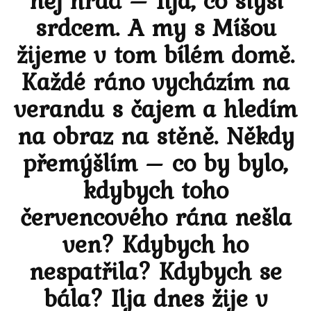
něj hrdá – Ilja, co slyší
srdcem. A my s Míšou
žijeme v tom bílém domě.
Každé ráno vycházím na
verandu s čajem a hledím
na obraz na stěně. Někdy
přemýšlím – co by bylo,
kdybych toho
červencového rána nešla
ven? Kdybych ho
nespatřila? Kdybych se
bála? Ilja dnes žije v