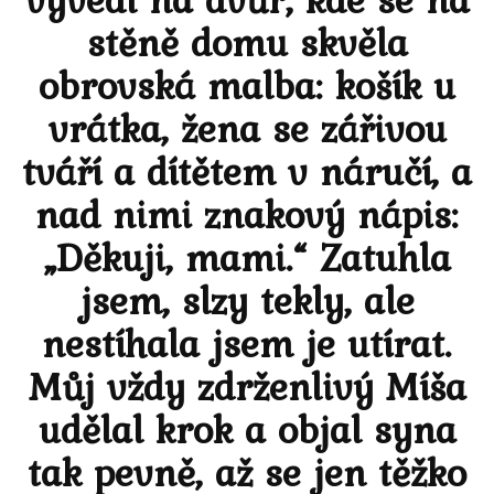
stěně domu skvěla
obrovská malba: košík u
vrátka, žena se zářivou
tváří a dítětem v náručí, a
nad nimi znakový nápis:
„Děkuji, mami.“ Zatuhla
jsem, slzy tekly, ale
nestíhala jsem je utírat.
Můj vždy zdrženlivý Míša
udělal krok a objal syna
tak pevně, až se jen těžko