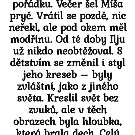
pořádku. Večer šel Míša
pryč. Vrátil se pozdě, nic
neřekl, ale pod okem měl
modřinu. Od té doby Ilju
už nikdo neobtěžoval. S
dětstvím se změnil i styl
jeho kreseb – byly
zvláštní, jako z jiného
světa. Kreslil svět bez
zvuků, ale v těch
obrazech byla hloubka,
která brala dech. Celý