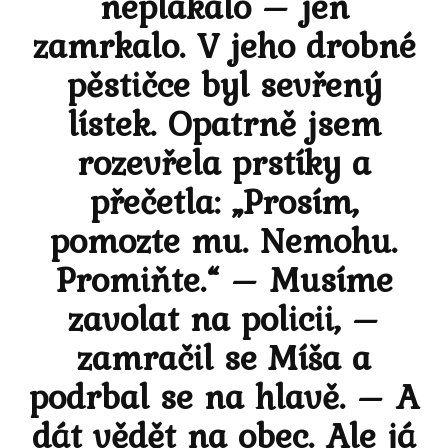
neplakalo – jen
zamrkalo. V jeho drobné
pěstičce byl sevřený
lístek. Opatrně jsem
rozevřela prstíky a
přečetla: „Prosím,
pomozte mu. Nemohu.
Promiňte.“ – Musíme
zavolat na policii, –
zamračil se Míša a
podrbal se na hlavě. – A
dát vědět na obec. Ale já