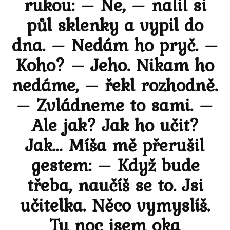
rukou: – Ne, – nalil si
půl sklenky a vypil do
dna. – Nedám ho pryč. –
Koho? – Jeho. Nikam ho
nedáme, – řekl rozhodně.
– Zvládneme to sami. –
Ale jak? Jak ho učit?
Jak… Míša mě přerušil
gestem: – Když bude
třeba, naučíš se to. Jsi
učitelka. Něco vymyslíš.
Tu noc jsem oka