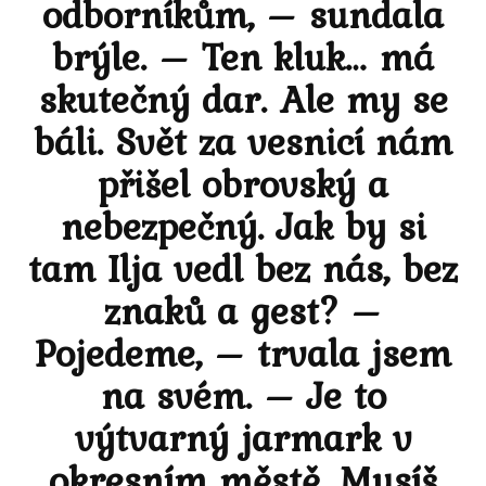
odborníkům, – sundala
brýle. – Ten kluk… má
skutečný dar. Ale my se
báli. Svět za vesnicí nám
přišel obrovský a
nebezpečný. Jak by si
tam Ilja vedl bez nás, bez
znaků a gest? –
Pojedeme, – trvala jsem
na svém. – Je to
výtvarný jarmark v
okresním městě. Musíš