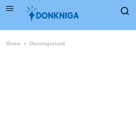
Skip
to
content
Home
»
Uncategorized