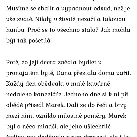
Musíme se sbalit a vypadnout odsud, než je
vše svaté. Nikdy v životě nezažila takovou
hanbu. Proč se to všechno stalo? Jak mohla
být tak pošetilá!
Poté, co její dcera začala bydlet v
pronajatém bytě, Dana přestala doma vařit.
Každý den obědvala v malé kavárně
nedaleko kanceláře. Jednoho dne si k ní při
obědě přisedl Marek. Dali se do řeči a brzy
mezi nimi vzniklo milostné poměry. Marek
byl o něco mladší, ale jeho ušlechtilé
šediny mu dodávaly nejen drsnosti, ale i let