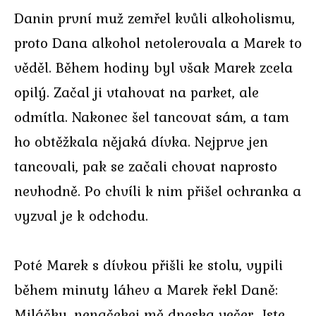
Danin první muž zemřel kvůli alkoholismu,
proto Dana alkohol netolerovala a Marek to
věděl. Během hodiny byl však Marek zcela
opilý. Začal ji vtahovat na parket, ale
odmítla. Nakonec šel tancovat sám, a tam
ho obtěžkala nějaká dívka. Nejprve jen
tancovali, pak se začali chovat naprosto
nevhodně. Po chvíli k nim přišel ochranka a
vyzval je k odchodu.
Poté Marek s dívkou přišli ke stolu, vypili
během minuty láhev a Marek řekl Daně:
Miláčku, nenačekej mě dneska večer. Jste