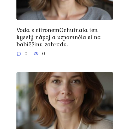
Voda s citronemOchutnala ten
kyselý nápoj a vzpomněla si na
babiččinu zahradu.
0
0