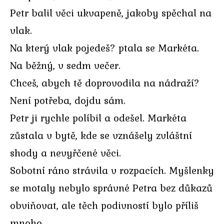
Petr balil věci ukvapeně, jakoby spěchal na
vlak.
Na který vlak pojedeš? ptala se Markéta.
Na běžný, v sedm večer.
Chceš, abych tě doprovodila na nádraží?
Není potřeba, dojdu sám.
Petr ji rychle políbil a odešel. Markéta
zůstala v bytě, kde se vznášely zvláštní
shody a nevyřčené věci.
Sobotní ráno strávila v rozpacích. Myšlenky
se motaly nebylo správné Petra bez důkazů
obviňovat, ale těch podivností bylo příliš
mnoho.