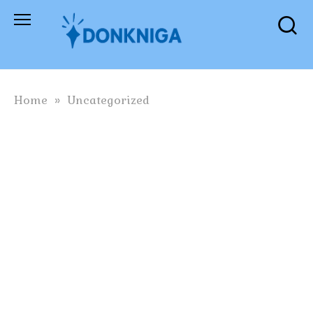
Skip
to
content
Home
»
Uncategorized