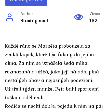
Author
Views
Stastny svet
132
Každé ráno se Markéta probouzela za
zvuků kapek, které tiše ťukaly do jejího
okna. Za ním se vznášela šedá mlha
rozmazaná a těžká, jako její nálada, plná
nestálých obav a nejasných podezření.
Už třetí týden manžel Petr balil sportovní
tašku a sděloval:
Rodiče se necítí dobře, pojedu k nim na pár