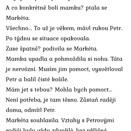
A co konkrétně bolí mamku? ptala se
Markéta.
Všechno… To už je věkem, mávl rukou Petr.
Po týdnu se situace opakovala.
Zase špatně? podivila se Markéta.
Mamka upadla a pohmoždila si nohu. Táta
je nervózní. Musím jim pomoct, vysvětloval
Petr a balil čisté košile.
Mám jet s tebou? Mohla bych pomoct…
Není potřeba, je tam těsno. Zůstaň raději
doma, odmítl Petr.
Markéta souhlasila. Vztahy s Petrovými
rodiči byly vždy zdvořilé, bez přílišné