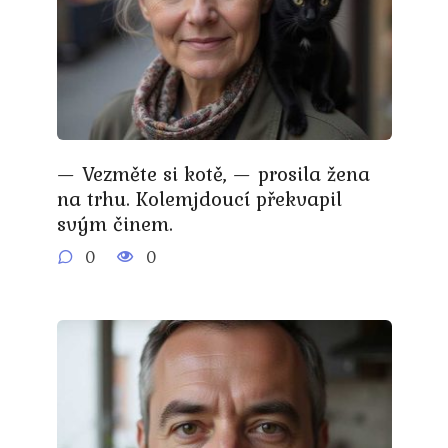
— Vezměte si kotě, — prosila žena
na trhu. Kolemjdoucí překvapil
svým činem.
0
0