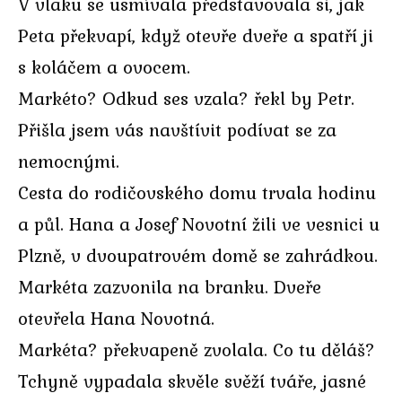
V vlaku se usmívala představovala si, jak
Peta překvapí, když otevře dveře a spatří ji
s koláčem a ovocem.
Markéto? Odkud ses vzala? řekl by Petr.
Přišla jsem vás navštívit podívat se za
nemocnými.
Cesta do rodičovského domu trvala hodinu
a půl. Hana a Josef Novotní žili ve vesnici u
Plzně, v dvoupatrovém domě se zahrádkou.
Markéta zazvonila na branku. Dveře
otevřela Hana Novotná.
Markéta? překvapeně zvolala. Co tu děláš?
Tchyně vypadala skvěle svěží tváře, jasné