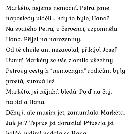
Markéto, nejsme nemocní. Petra jsme
naposledy viděli… kdy to bylo, Hano?
Na svatého Petra, v červenci, vzpomněla
Hana. Přijel na narozeniny.
Od té chvíle ani nezavolal, přikývl Josef.
Uvnitř Markéty se vše zlomilo všechny
Petrovy cesty k “nemocným” rodičům byly
prostá, surová lež.
Markéto, jsi nějaká bledá. Pojď na čaj,
nabídla Hana.
Děkuji, ale musím jet, zamumlala Markéta.
Jak jet? Teprve jsi dorazila! Přivezla jsi
koláč, vidím! nedala se Hana.