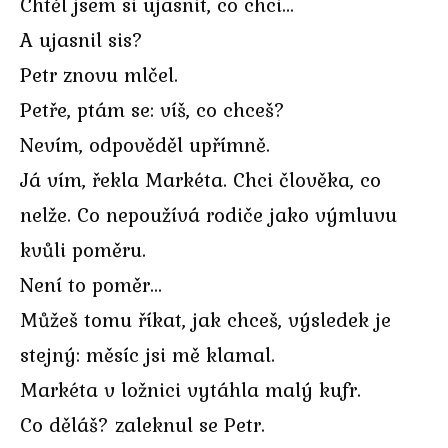
Chtěl jsem si ujasnit, co chci…
A ujasnil sis?
Petr znovu mlčel.
Petře, ptám se: víš, co chceš?
Nevím, odpověděl upřímně.
Já vím, řekla Markéta. Chci člověka, co
nelže. Co nepoužívá rodiče jako výmluvu
kvůli poměru.
Není to poměr…
Můžeš tomu říkat, jak chceš, výsledek je
stejný: měsíc jsi mě klamal.
Markéta v ložnici vytáhla malý kufr.
Co děláš? zaleknul se Petr.