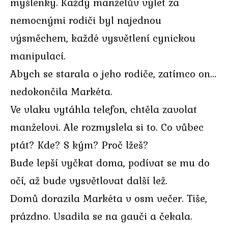
myšlenky. Každý manželův výlet za
nemocnými rodiči byl najednou
výsměchem, každé vysvětlení cynickou
manipulací.
Abych se starala o jeho rodiče, zatímco on…
nedokončila Markéta.
Ve vlaku vytáhla telefon, chtěla zavolat
manželovi. Ale rozmyslela si to. Co vůbec
ptát? Kde? S kým? Proč lžeš?
Bude lepší vyčkat doma, podívat se mu do
očí, až bude vysvětlovat další lež.
Domů dorazila Markéta v osm večer. Tiše,
prázdno. Usadila se na gauči a čekala.