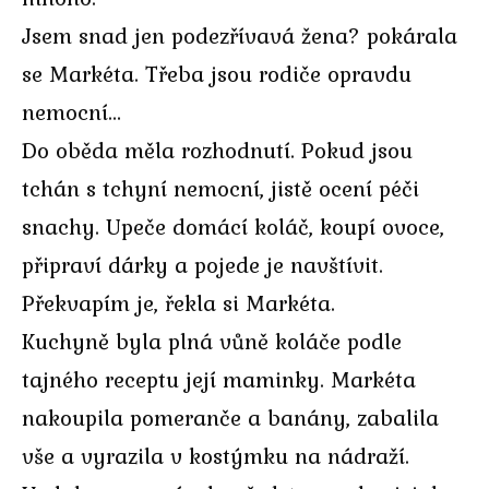
Jsem snad jen podezřívavá žena? pokárala
se Markéta. Třeba jsou rodiče opravdu
nemocní…
Do oběda měla rozhodnutí. Pokud jsou
tchán s tchyní nemocní, jistě ocení péči
snachy. Upeče domácí koláč, koupí ovoce,
připraví dárky a pojede je navštívit.
Překvapím je, řekla si Markéta.
Kuchyně byla plná vůně koláče podle
tajného receptu její maminky. Markéta
nakoupila pomeranče a banány, zabalila
vše a vyrazila v kostýmku na nádraží.