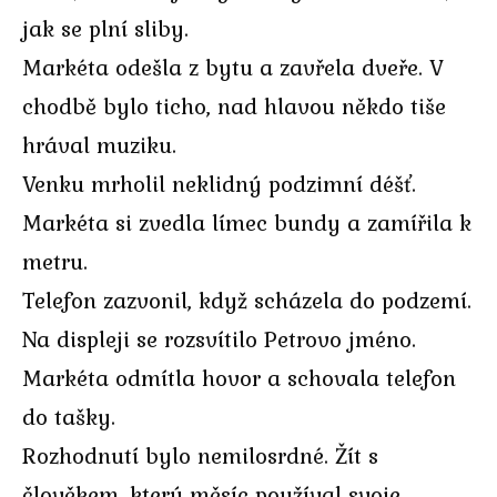
jak se plní sliby.
Markéta odešla z bytu a zavřela dveře. V
chodbě bylo ticho, nad hlavou někdo tiše
hrával muziku.
Venku mrholil neklidný podzimní déšť.
Markéta si zvedla límec bundy a zamířila k
metru.
Telefon zazvonil, když scházela do podzemí.
Na displeji se rozsvítilo Petrovo jméno.
Markéta odmítla hovor a schovala telefon
do tašky.
Rozhodnutí bylo nemilosrdné. Žít s
člověkem, který měsíc používal svoje