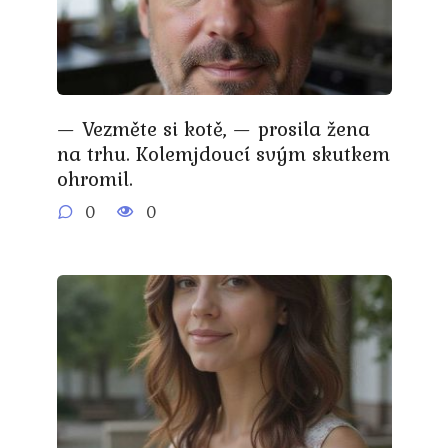
— Vezměte si kotě, — prosila žena
na trhu. Kolemjdoucí svým skutkem
ohromil.
0
0