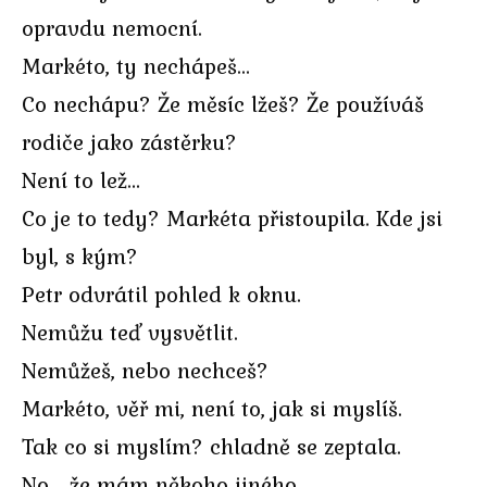
opravdu nemocní.
Markéto, ty nechápeš…
Co nechápu? Že měsíc lžeš? Že používáš
rodiče jako zástěrku?
Není to lež…
Co je to tedy? Markéta přistoupila. Kde jsi
byl, s kým?
Petr odvrátil pohled k oknu.
Nemůžu teď vysvětlit.
Nemůžeš, nebo nechceš?
Markéto, věř mi, není to, jak si myslíš.
Tak co si myslím? chladně se zeptala.
No… že mám někoho jiného.