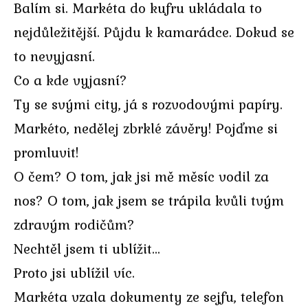
Balím si. Markéta do kufru ukládala to
nejdůležitější. Půjdu k kamarádce. Dokud se
to nevyjasní.
Co a kde vyjasní?
Ty se svými city, já s rozvodovými papíry.
Markéto, nedělej zbrklé závěry! Pojďme si
promluvit!
O čem? O tom, jak jsi mě měsíc vodil za
nos? O tom, jak jsem se trápila kvůli tvým
zdravým rodičům?
Nechtěl jsem ti ublížit…
Proto jsi ublížil víc.
Markéta vzala dokumenty ze sejfu, telefon