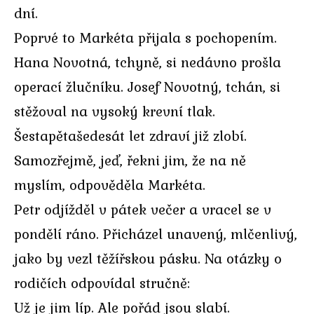
dní.
Poprvé to Markéta přijala s pochopením.
Hana Novotná, tchyně, si nedávno prošla
operací žlučníku. Josef Novotný, tchán, si
stěžoval na vysoký krevní tlak.
Šestapětašedesát let zdraví již zlobí.
Samozřejmě, jeď, řekni jim, že na ně
myslím, odpověděla Markéta.
Petr odjížděl v pátek večer a vracel se v
pondělí ráno. Přicházel unavený, mlčenlivý,
jako by vezl těžířskou pásku. Na otázky o
rodičích odpovídal stručně:
Už je jim líp. Ale pořád jsou slabí.