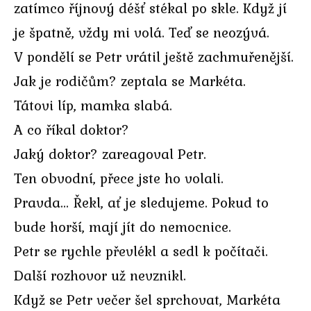
zatímco říjnový déšť stékal po skle. Když jí
je špatně, vždy mi volá. Teď se neozývá.
V pondělí se Petr vrátil ještě zachmuřenější.
Jak je rodičům? zeptala se Markéta.
Tátovi líp, mamka slabá.
A co říkal doktor?
Jaký doktor? zareagoval Petr.
Ten obvodní, přece jste ho volali.
Pravda… Řekl, ať je sledujeme. Pokud to
bude horší, mají jít do nemocnice.
Petr se rychle převlékl a sedl k počítači.
Další rozhovor už nevznikl.
Když se Petr večer šel sprchovat, Markéta