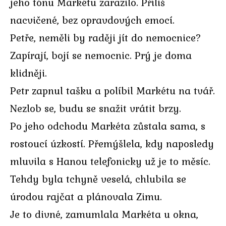
jeho tónu Markétu zarazilo. Příliš
nacvičené, bez opravdových emocí.
Petře, neměli by raději jít do nemocnice?
Zapírají, bojí se nemocnic. Prý je doma
klidněji.
Petr zapnul tašku a políbil Markétu na tvář.
Nezlob se, budu se snažit vrátit brzy.
Po jeho odchodu Markéta zůstala sama, s
rostoucí úzkostí. Přemýšlela, kdy naposledy
mluvila s Hanou telefonicky už je to měsíc.
Tehdy byla tchyně veselá, chlubila se
úrodou rajčat a plánovala Zimu.
Je to divné, zamumlala Markéta u okna,