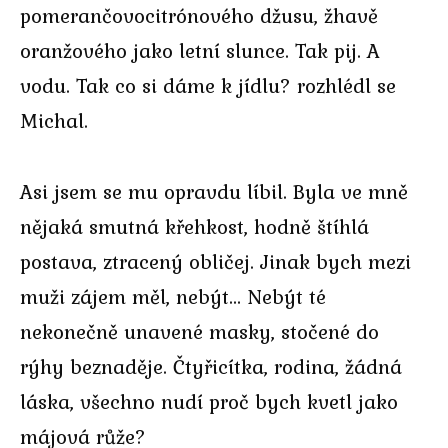
pomerančovocitrónového džusu, žhavě
oranžového jako letní slunce. Tak pij. A
vodu. Tak co si dáme k jídlu? rozhlédl se
Michal.
Asi jsem se mu opravdu líbil. Byla ve mně
nějaká smutná křehkost, hodně štíhlá
postava, ztracený obličej. Jinak bych mezi
muži zájem měl, nebýt… Nebýt té
nekonečně unavené masky, stočené do
rýhy beznaděje. Čtyřicítka, rodina, žádná
láska, všechno nudí proč bych kvetl jako
májová růže?