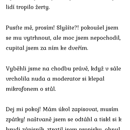
lidí tropilo žerty.
Pusťte mě, prosím! Slyšíte?! pokoušel jsem
se mu vytrhnout, ale moc jsem nepochodil,
cupital jsem za ním ke dveřím.
Vyběhli jsme na chodbu právě, když v sále
vrcholila nuda a moderator si klepal
mikrofonem o stůl.
Dej mi pokoj! Mám úkol zapisovat, musím
zpátky! naštvaně jsem se odtáhl a tiskl si k
hrudi zápisník, ztratil jsem propisku, ohnul