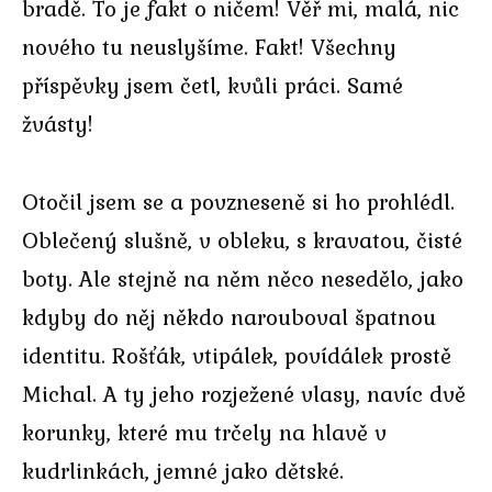
bradě. To je fakt o ničem! Věř mi, malá, nic
nového tu neuslyšíme. Fakt! Všechny
příspěvky jsem četl, kvůli práci. Samé
žvásty!
Otočil jsem se a povzneseně si ho prohlédl.
Oblečený slušně, v obleku, s kravatou, čisté
boty. Ale stejně na něm něco nesedělo, jako
kdyby do něj někdo narouboval špatnou
identitu. Rošťák, vtipálek, povídálek prostě
Michal. A ty jeho rozježené vlasy, navíc dvě
korunky, které mu trčely na hlavě v
kudrlinkách, jemné jako dětské.