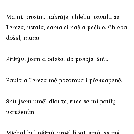
Mami, prosím, nakrájej chleba! ozvala se
Tereza, vstala, sama si našla pečivo. Chleba
došel, mami
Přikývl jsem a odešel do pokoje. Snít.
Pavla a Tereza mě pozorovali překvapeně.
Snít jsem uměl dlouze, ruce se mi potily
vzrušením.
Michal byl něžný, uměl líbat, smál se mé