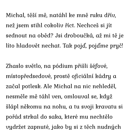
Michal, těší mě, natáhl ke mně ruku dřív,
než jsem stihl cokoliv říct. Nechceš si jít
sednout na oběd? Jsi droboučká, až mi tě je
líto hladovět nechat. Tak pojď, pojďme pryč!
Zhaslo světlo, na pódium přišli šéfové,
místopředsedové, prostě oficiální kádry a
začal potlesk. Ale Michal na nic nehleděl,
nesměle mě táhl ven, omlouval se, když
šlápl někomu na nohu, a tu svoji kravatu si
pořád strkal do saka, které mu nechtělo
vydržet zapnuté, jako by si z těch nudných