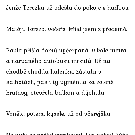
Jenže Terezka už odešla do pokoje s hudbou
Matěji, Terezo, večeře! křikl jsem z předsíně.
Pavla přišla domů vyčerpaná, v kole metra
a narvaného autobusu mrzutá. Už na
chodbě shodila halenku, zůstala v
kalhotách, pak i ty vyměnila za zelené
kraťasy, otevřela balkon a dýchala.
Voněla potem, kysele, už od včerejška.
Nebudu se pořád sprchovat! Dej pokoj! Kůže