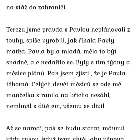
na stáž do zahraničí.
Terezu jsme pravda s Pavlou neplánovali z
touhy, spíše vyrobili, jak říkala Pavly
matka. Pavla byla mladá, mělo to být
snadné, ale nedařilo se. Byly s tím týdny a
měsíce plánů. Pak jsem zjistil, že je Pavla
těhotná. Celých devět měsíců se ode mě
manželka stranila na břicho nesáhl,
nemluvil s dítětem, všemu se divil.
Až se narodí, pak se budu starat, mávnul
vždy rukou, když jsem chtěl, aby věnoval