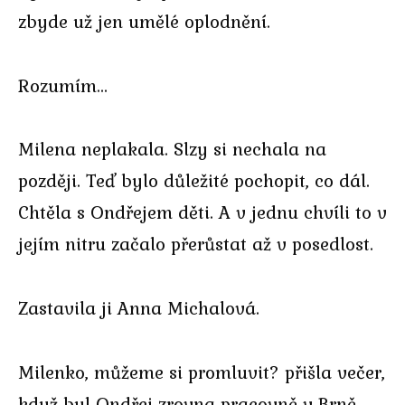
zbyde už jen umělé oplodnění.
Rozumím…
Milena neplakala. Slzy si nechala na
později. Teď bylo důležité pochopit, co dál.
Chtěla s Ondřejem děti. A v jednu chvíli to v
jejím nitru začalo přerůstat až v posedlost.
Zastavila ji Anna Michalová.
Milenko, můžeme si promluvit? přišla večer,
když byl Ondřej zrovna pracovně v Brně.