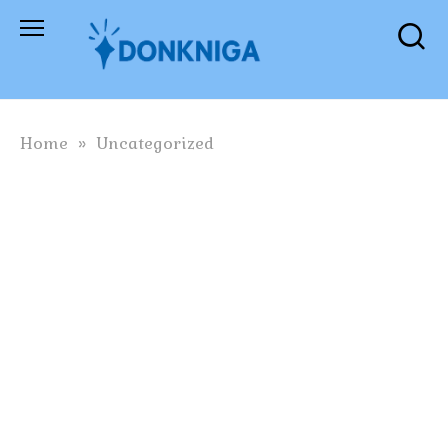
Skip
to
content
Home
»
Uncategorized