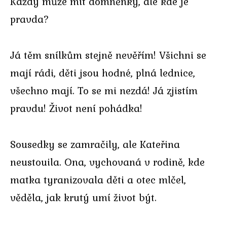
Každý může mít domněnky, ale kde je
pravda?
Já těm snílkům stejně nevěřím! Všichni se
mají rádi, děti jsou hodné, plná lednice,
všechno mají. To se mi nezdá! Já zjistím
pravdu! Život není pohádka!
Sousedky se zamračily, ale Kateřina
neustouila. Ona, vychovaná v rodině, kde
matka tyranizovala děti a otec mlčel,
věděla, jak krutý umí život být.