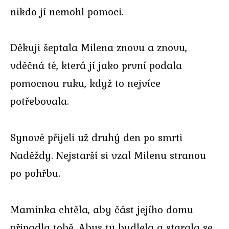
nikdo jí nemohl pomoci.
Děkuji šeptala Milena znovu a znovu,
vděčná té, která jí jako první podala
pomocnou ruku, když to nejvíce
potřebovala.
Synové přijeli už druhý den po smrti
Naděždy. Nejstarší si vzal Milenu stranou
po pohřbu.
Maminka chtěla, aby část jejího domu
připadla tobě. Abys tu bydlela a starala se