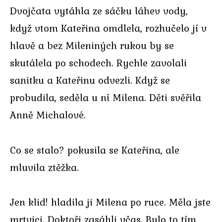
Dvojčata vytáhla ze sáčku láhev vody,
když vtom Kateřina omdlela, rozhučelo jí v
hlavě a bez Mileniných rukou by se
skutálela po schodech. Rychle zavolali
sanitku a Kateřinu odvezli. Když se
probudila, seděla u ní Milena. Děti svěřila
Anně Michalové.
Co se stalo? pokusila se Kateřina, ale
mluvila ztěžka.
Jen klid! hladila ji Milena po ruce. Měla jste
mrtvici. Doktoři zasáhli včas. Bylo to tím