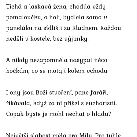
Tichá a laskavá žena, chodila vždy
pomaloučku, o holi, bydlela sama v
paneláku na sídlišti za Kladnem. Každou
neděli v kostele, bez výjimky.
A nikdy nezapomněla nasypat něco
kočkám, co se motají kolem vchodu.
I ony jsou Boží stvoření, pane faráři,
říkávala, když za ní přišel s eucharistií.
Copak byste je mohl nechat o hladu?
Největší slabost měla pro Mílu. Pro tuhle