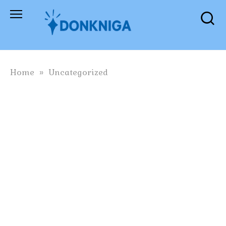
Skip
to
content
Home
»
Uncategorized