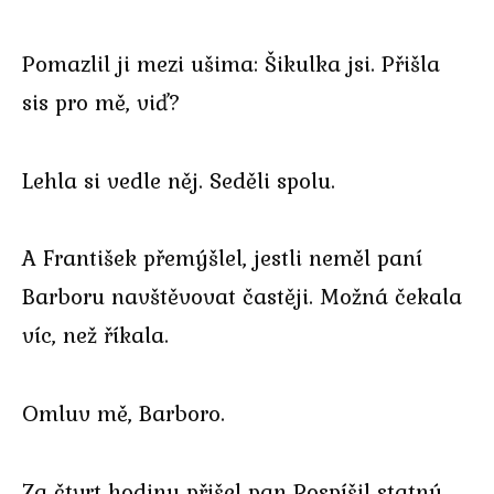
Pomazlil ji mezi ušima: Šikulka jsi. Přišla
sis pro mě, viď?
Lehla si vedle něj. Seděli spolu.
A František přemýšlel, jestli neměl paní
Barboru navštěvovat častěji. Možná čekala
víc, než říkala.
Omluv mě, Barboro.
Za čtvrt hodiny přišel pan Pospíšil statný