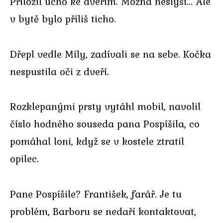
Přiložil ucho ke dveřím. Možná neslyší… Ale
v bytě bylo příliš ticho.
Dřepl vedle Míly, zadívali se na sebe. Kočka
nespustila oči z dveří.
Rozklepanými prsty vytáhl mobil, navolil
číslo hodného souseda pana Pospíšila, co
pomáhal loni, když se v kostele ztratil
opilec.
Pane Pospíšile? František, farář. Je tu
problém, Barboru se nedaří kontaktovat,