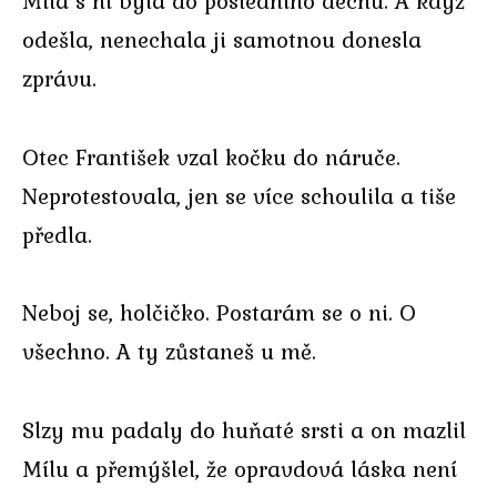
Míla s ní byla do posledního dechu. A když
odešla, nenechala ji samotnou donesla
zprávu.
Otec František vzal kočku do náruče.
Neprotestovala, jen se více schoulila a tiše
předla.
Neboj se, holčičko. Postarám se o ni. O
všechno. A ty zůstaneš u mě.
Slzy mu padaly do huňaté srsti a on mazlil
Mílu a přemýšlel, že opravdová láska není