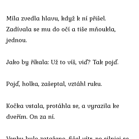
Míla zvedla hlavu, když k ní přišel.
Zadívala se mu do očí a tiše mňoukla,
jednou.
Jako by říkala: Už to víš, viď? Tak pojď.
Pojď, holka, zašeptal, vztáhl ruku.
Kočka vstala, protáhla se, a vyrazila ke
dveřím. On za ní.
Venku bylo zataženo, fičel vítr, po silnici se