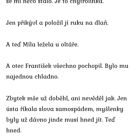
se mi něco stalo. Je to chytrolínka.
Jen přikývl a položil jí ruku na dlaň.
A teď Míla ležela u oltáře.
A otec František všechno pochopil. Bylo mu
najednou chladno.
Zbytek mše už doběhl, ani nevěděl jak. Jen
ústa říkala slova samospádem, myšlenky
byly už dávno jinde musí hned jít. Teď
hned.