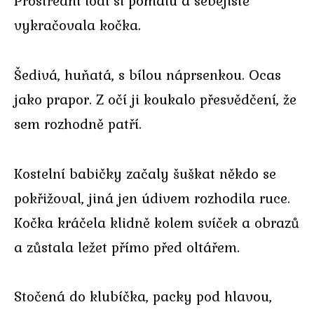
Prostřední lodí si pomalu a sebejistě
vykračovala kočka.
Šedivá, huňatá, s bílou náprsenkou. Ocas
jako prapor. Z očí ji koukalo přesvědčení, že
sem rozhodně patří.
Kostelní babičky začaly šuškat někdo se
pokřižoval, jiná jen údivem rozhodila ruce.
Kočka kráčela klidně kolem svíček a obrazů
a zůstala ležet přímo před oltářem.
Stočená do klubíčka, packy pod hlavou,