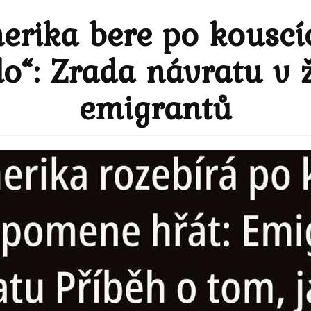
merika bere po kousc
lo“: Zrada návratu v 
emigrantů