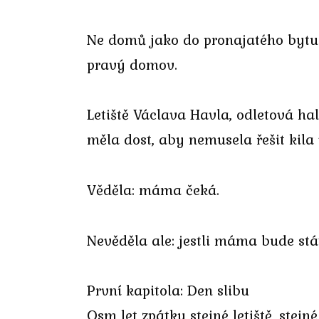
Ne domů jako do pronajatého bytu 
pravý domov.
Letiště Václava Havla, odletová hal
měla dost, aby nemusela řešit kila v
Věděla: máma čeká.
Nevěděla ale: jestli máma bude stát 
První kapitola: Den slibu
Osm let zpátky stejné letiště, stej