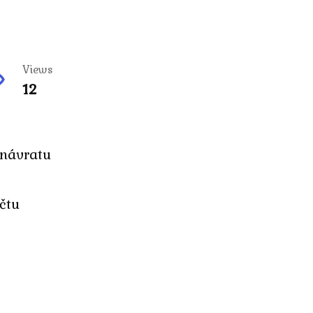
Views
12
 návratu
účtu