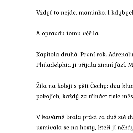
Vždyť to nejde, maminko. I kdybych
A opravdu tomu věřila.
Kapitola druhá: První rok. Adrenali
Philadelphia ji přijala zimní fází. M
Žila na koleji s pěti Čechy: dva kl
pokojích, každý za třináct tisíc měs
V kavárně brala práci za dvě stě d
usmívala se na hosty, kteří jí někd