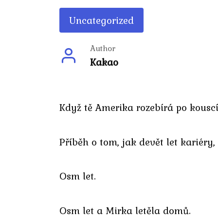
Uncategorized
Author
Kakao
Když tě Amerika rozebírá po kous
Příběh o tom, jak devět let kariér
Osm let.
Osm let a Mirka letěla domů.