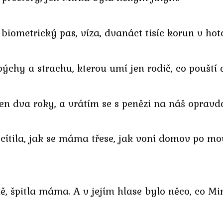
 biometrický pas, víza, dvanáct tisíc korun v hot
chy a strachu, kterou umí jen rodič, co pouští d
Jen dva roky, a vrátím se s penězi na náš oprav
ítila, jak se máma třese, jak voní domov po mou
ě, špitla máma. A v jejím hlase bylo něco, co M