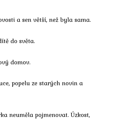
ovosti a sen větší, než byla sama.
ítě do světa.
dový domov.
ce, popelu ze starých novin a
irka neuměla pojmenovat. Úzkost,