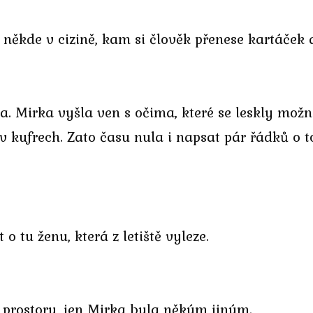
někde v cizině, kam si člověk přenese kartáček 
a. Mirka vyšla ven s očima, které se leskly možn
 kufrech. Zato času nula i napsat pár řádků o tom
o tu ženu, která z letiště vyleze.
né prostory, jen Mirka byla někým jiným.