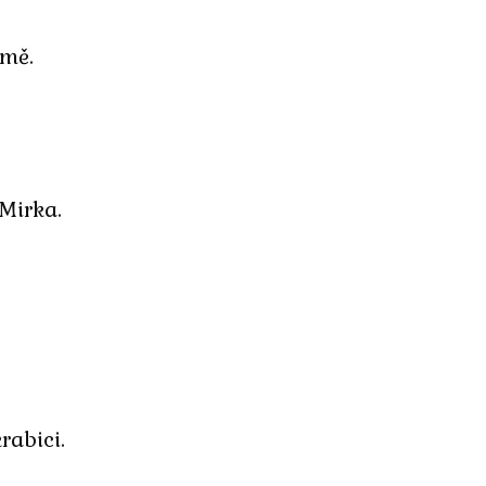
ámě.
 Mirka.
rabici.