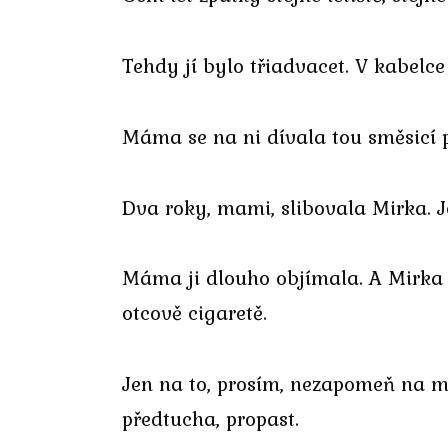
Tehdy jí bylo třiadvacet. V kabelce
Máma se na ni dívala tou směsicí pý
Dva roky, mami, slibovala Mirka. 
Máma ji dlouho objímala. A Mirka c
otcově cigaretě.
Jen na to, prosím, nezapomeň na m
předtucha, propast.