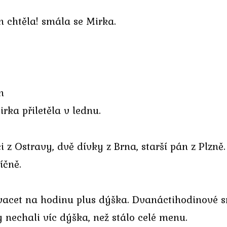
 chtěla! smála se Mirka.
n
irka přiletěla v lednu.
uci z Ostravy, dvě dívky z Brna, starší pán z Plzn
íčně.
vacet na hodinu plus dýška. Dvanáctihodinové sm
y nechali víc dýška, než stálo celé menu.