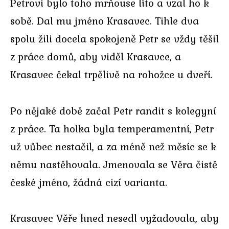
Petrovi bylo toho mrňouse líto a vzal ho k
sobě. Dal mu jméno Krasavec. Tihle dva
spolu žili docela spokojeně Petr se vždy těšil
z práce domů, aby viděl Krasavce, a
Krasavec čekal trpělivě na rohožce u dveří.
Po nějaké době začal Petr randit s kolegyní
z práce. Ta holka byla temperamentní, Petr
už vůbec nestačil, a za méně než měsíc se k
němu nastěhovala. Jmenovala se Věra čistě
české jméno, žádná cizí varianta.
Krasavec Věře hned nesedl vyžadovala, aby