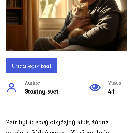
Uncategorized
Author
Views
Stastny svet
41
Petr byl takový obyčejný kluk, žádné
extrémy, žádné neřesti. Když mu bylo