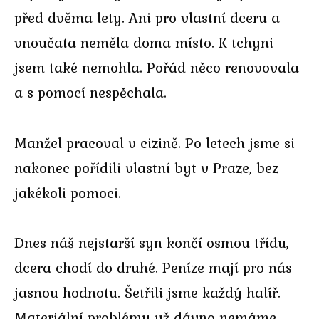
před dvěma lety. Ani pro vlastní dceru a
vnoučata neměla doma místo. K tchyni
jsem také nemohla. Pořád něco renovovala
a s pomocí nespěchala.
Manžel pracoval v cizině. Po letech jsme si
nakonec pořídili vlastní byt v Praze, bez
jakékoli pomoci.
Dnes náš nejstarší syn končí osmou třídu,
dcera chodí do druhé. Peníze mají pro nás
jasnou hodnotu. Šetřili jsme každý halíř.
Materiální problémy už dávno nemáme.