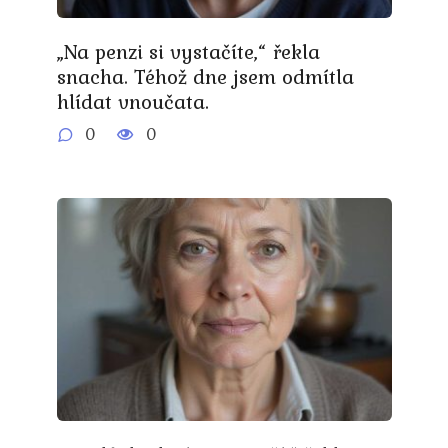
„Na penzi si vystačíte,“ řekla
snacha. Téhož dne jsem odmítla
hlídat vnoučata.
0
0