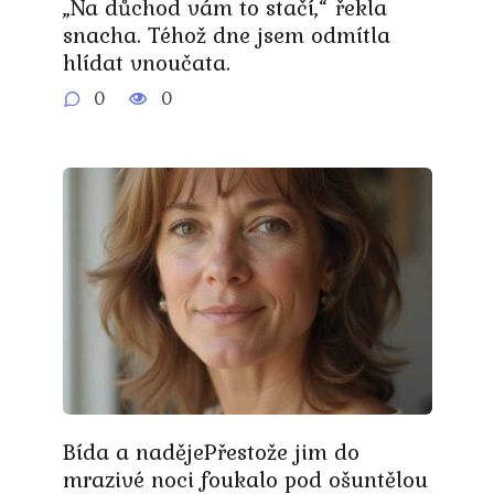
„Na důchod vám to stačí,“ řekla
snacha. Téhož dne jsem odmítla
hlídat vnoučata.
0
0
Bída a nadějePřestože jim do
mrazivé noci foukalo pod ošuntělou