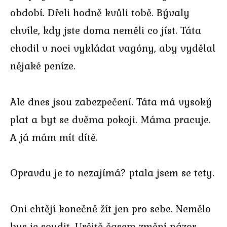
období. Dřeli hodně kvůli tobě. Bývaly
chvíle, kdy jste doma neměli co jíst. Táta
chodil v noci vykládat vagóny, aby vydělal
nějaké peníze.
Ale dnes jsou zabezpečení. Táta má vysoký
plat a byt se dvěma pokoji. Máma pracuje.
A já mám mít dítě.
Opravdu je to nezajímá? ptala jsem se tety.
Oni chtějí konečně žít jen pro sebe. Nemělo
bys je soudit. Určitě časem změní názor.