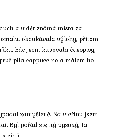
zduch a vidět známá místa za
e pomalu, okoukávala výlohy, přitom
fika, kde jsem kupovala časopisy,
oprvé pila cappuccino a málem ho
vypadal zamyšleně. Na vteřinu jsem
at. Byl pořád stejný vysoký, ta
 stejný.