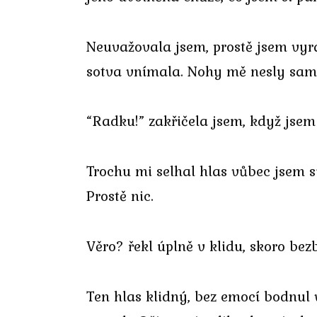
Neuvažovala jsem, prostě jsem vyraz
sotva vnímala. Nohy mě nesly samy,
“Radku!” zakřičela jsem, když jsem
Trochu mi selhal hlas vůbec jsem si
Prostě nic.
Věro? řekl úplně v klidu, skoro bez
Ten hlas klidný, bez emocí bodnul v