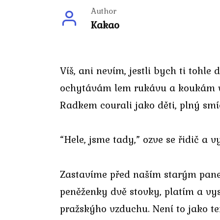
Author
Kakao
Víš, ani nevím, jestli bych ti tohle
ochytávám lem rukávu a koukám ven 
Radkem courali jako děti, plný smí
“Hele, jsme tady,” ozve se řidič a 
Zastavíme před naším starým panel
peněženky dvě stovky, platím a vys
pražskýho vzduchu. Není to jako t