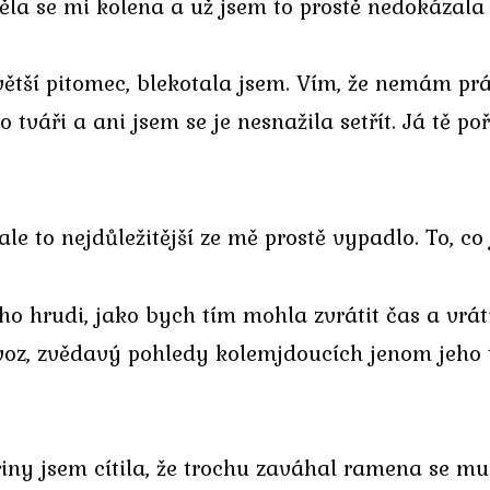
věla se mi kolena a už jsem to prostě nedokázala 
větší pitomec, blekotala jsem. Vím, že nemám práv
o tváři a ani jsem se je nesnažila setřít. Já tě po
le to nejdůležitější ze mě prostě vypadlo. To, co j
eho hrudi, jako bych tím mohla zvrátit čas a vráti
oz, zvědavý pohledy kolemjdoucích jenom jeho tě
iny jsem cítila, že trochu zaváhal ramena se mu 