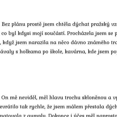
. Bez plánu prostě jsem chtěla dýchat pražský v
c, co byl kdysi mojí součástí. Procházela jsem s
v, když jsem narazila na něco dávno známého tra
dávaly s holkama po škole, kavárna, kde jsem p
e. On mě neviděl, měl hlavu trochu skloněnou a 
evrátilo tak rychle, že jsem málem přestala dých
matovala z gymplu. Dokonce i účes měl naprosto