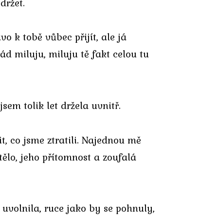
držet.
o k tobě vůbec přijít, ale já
řád miluju, miluju tě fakt celou tu
sem tolik let držela uvnitř.
t, co jsme ztratili. Najednou mě
lo, jeho přítomnost a zoufalá
uvolnila, ruce jako by se pohnuly,