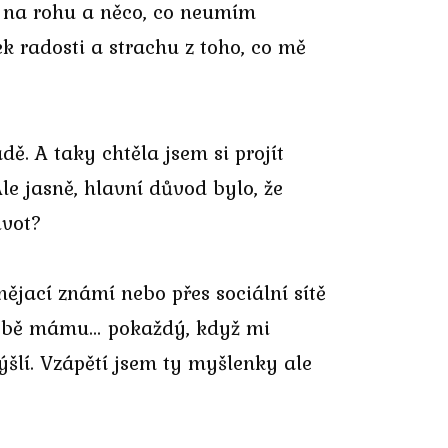
y na rohu a něco, co neumím
k radosti a strachu z toho, co mě
ě. A taky chtěla jsem si projít
Ale jasně, hlavní důvod bylo, že
ivot?
ějací známí nebo přes sociální sítě
k sobě mámu… pokaždý, když mi
ýšlí. Vzápětí jsem ty myšlenky ale