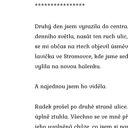
****************
Druhý den jsem vyrazila do centra
denního světla, nasát ten ruch uli
se mi občas na rtech objevil úsmě
lavička ve Stromovce, kde jsme se
vylila na novou halenku.
A najednou jsem ho viděla.
Radek prošel po druhé straně ulic
úplně ztuhla. Všechno se ve mně př
jeho uvolněná chůze, co jsem si pa