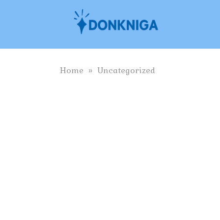
Skip
to
content
Home
»
Uncategorized