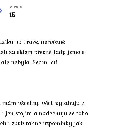
Views
15
taxíku po Praze, nervózně
etí za sklem přesně tady jsme s
ale nebyla. Sedm let!
i mám všechny věci, vytahuju z
i jen stojím a nadechuju se toho
ach i zvuk tahne vzpomínky jak