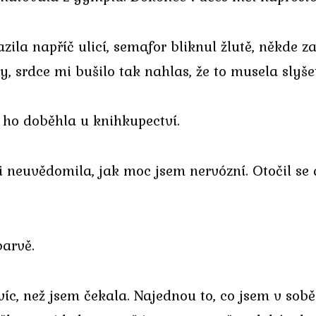
ila napříč ulicí, semafor bliknul žlutě, někde z
 srdce mi bušilo tak nahlas, že to musela slyše
 ho doběhla u knihkupectví.
 neuvědomila, jak moc jsem nervózní. Otočil se a
barvě.
íc, než jsem čekala. Najednou to, co jsem v sobě