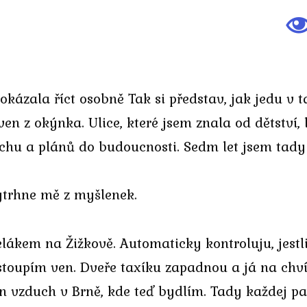
 dokázala říct osobně Tak si představ, jak jedu v 
z okýnka. Ulice, které jsem znala od dětství, l
chu a plánů do budoucnosti. Sedm let jsem tady 
vytrhne mě z myšlenek.
ákem na Žižkově. Automaticky kontroluju, jestl
toupím ven. Dveře taxíku zapadnou a já na chvíl
en vzduch v Brně, kde teď bydlím. Tady každej p