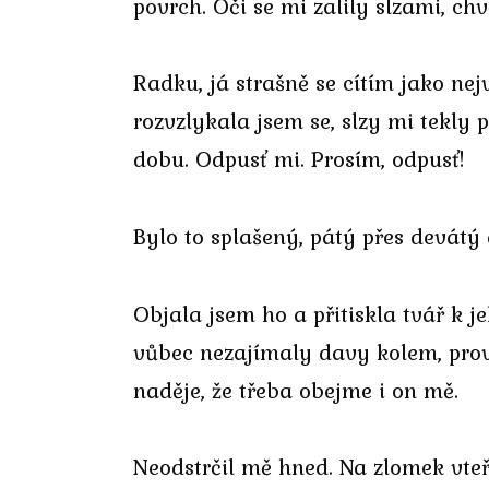
povrch. Oči se mi zalily slzami, ch
Radku, já strašně se cítím jako nej
rozvzlykala jsem se, slzy mi tekly p
dobu. Odpusť mi. Prosím, odpusť!
Bylo to splašený, pátý přes devátý a
Objala jsem ho a přitiskla tvář k j
vůbec nezajímaly davy kolem, prov
naděje, že třeba obejme i on mě.
Neodstrčil mě hned. Na zlomek vteř