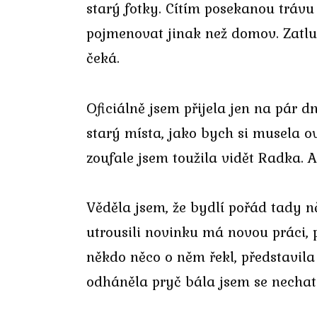
starý fotky. Cítím posekanou trávu
pojmenovat jinak než domov. Zatluče
čeká.
Oficiálně jsem přijela jen na pár d
starý místa, jako bych si musela ov
zoufale jsem toužila vidět Radka. 
Věděla jsem, že bydlí pořád tady n
utrousili novinku má novou práci, 
někdo něco o něm řekl, představila 
odháněla pryč bála jsem se nechat j