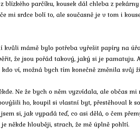
 z blízkého parčíku, kousek dál chleba z pekárn
 mi srdce bolí to, ale současně je v tom i kouse
ní kvůli mámě bylo potřeba vyřešit papíry na úřad
ěřit, že jsou pořád takový, jaký si je pamatuju. 
A kdo ví, možná bych tím konečně změnila svůj ž
ěkde. Ne že bych o něm vyzvídala, ale občas mi n
povýšili ho, koupil si vlastní byt, přestěhoval 
jsem si, jak vypadá teď, co asi dělá, o čem přem
e někde hlouběji, strach, že mě úplně pohltí.