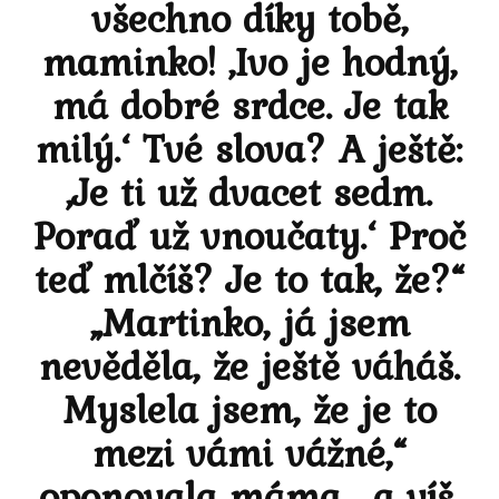
všechno díky tobě,
maminko! ‚Ivo je hodný,
má dobré srdce. Je tak
milý.‘ Tvé slova? A ještě:
‚Je ti už dvacet sedm.
Poraď už vnoučaty.‘ Proč
teď mlčíš? Je to tak, že?“
„Martinko, já jsem
nevěděla, že ještě váháš.
Myslela jsem, že je to
mezi vámi vážné,“
oponovala máma, „a víš,