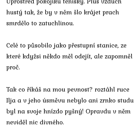
Uprostřed pokojíku tenisky. Plus vzduch
hustý tak, že by v něm šlo krájet prach
smrdělo to zatuchlinou.
Celé to působilo jako přestupní stanice, ze
které kdyžsi někdo měl odejít, ale zapomněl
proč.
Tak co říkáš na mou pevnost? roztáhl ruce
Ilja a v jeho úsměvu nebylo ani zrnko studu
byl na svoje hnízdo pyšný! Opravdu v něm
neviděl nic divného.