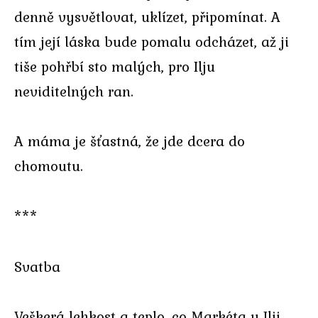
denně vysvětlovat, uklízet, připomínat. A
tím její láska bude pomalu odcházet, až ji
tiše pohřbí sto malých, pro Ilju
neviditelných ran.
A máma je šťastná, že jde dcera do
chomoutu.
***
Svatba
Veškerá lehkost a teplo, co Markéta u Ilji