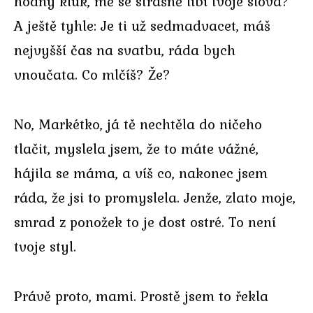
hodný kluk, mě se strašně líbí tvoje slova?
A ještě tyhle: Je ti už sedmadvacet, máš
nejvyšší čas na svatbu, ráda bych
vnoučata. Co mlčíš? Že?
No, Markétko, já tě nechtěla do ničeho
tlačit, myslela jsem, že to máte vážné,
hájila se máma, a víš co, nakonec jsem
ráda, že jsi to promyslela. Jenže, zlato moje,
smrad z ponožek to je dost ostré. To není
tvoje styl.
Právě proto, mami. Prostě jsem to řekla