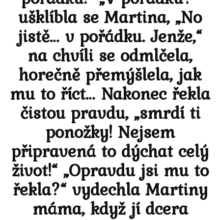
ušklíbla se Martina, „No
jistě… v pořádku. Jenže,“
na chvíli se odmlčela,
horečně přemýšlela, jak
mu to říct… Nakonec řekla
čistou pravdu, „smrdí ti
ponožky! Nejsem
připravená to dýchat celý
život!“ „Opravdu jsi mu to
řekla?“ vydechla Martiny
máma, když jí dcera