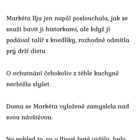
Markéta Ilju jen napůl poslouchala, jak se
snaží bavit ji historkami, ale když jí
podával talíř s knedlíky, rozhodně odmítla
prý drží dietu
O ochutnání čehokoliv z téhle kuchyně
nechtěla slyšet.
Doma se Markéta vyloženě zamyslela nad
svou návštěvou.
Na pohled to, co v Iljově bytě viděla, bylo