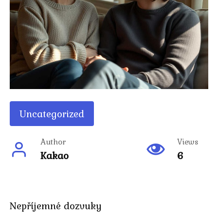
Uncategorized
Author
Views
Kakao
6
Nepříjemné dozvuky