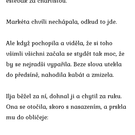
estébák za chartistou.
Markéta chvíli nechápala, odkud to jde.
Ale když pochopila a viděla, že si toho
všimli všichni začala se stydět tak moc, že
by se nejradši vypařila. Beze slova utekla
do předsíně, nahodila kabát a zmizela.
Ilja běžel za ní, dohnal ji a chytil za ruku.
Ona se otočila, skoro s nasazením, a prskla
mu do obličeje: