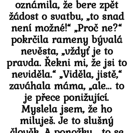
oznámila, že bere zpět
žádost o svatbu, „to snad
není možné!“ „Proč ne?“
pokrčila rameny bývalá
nevěsta, „vždyť je to
pravda. Řekni mi, že jsi to
neviděla.“ „Viděla, jistě,“
zaváhala máma, „ale… to
je přece ponižující.
Myslela jsem, že ho
miluješ. Je to slušný
člověk. A ponožky… to se