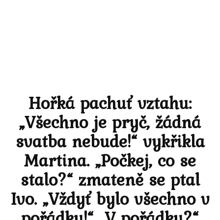
Hořká pachuť vztahu:
„Všechno je pryč, žádná
svatba nebude!“ vykřikla
Martina. „Počkej, co se
stalo?“ zmateně se ptal
Ivo. „Vždyť bylo všechno v
pořádku!“ „V pořádku?“