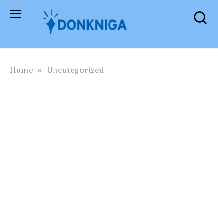
Skip
to
content
Home
»
Uncategorized