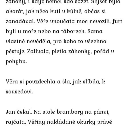
záhony, i když neměl kdo sázet. Slyšet bylo
akorát, jak něco kutí v kůlně, občas si
zanadával. Věře vnoučata moc nevozili, furt
byli u moře nebo na táborech. Sama
vlastně nevěděla, pro koho to všechno
pěstuje. Zalívala, pletla záhonky, pořád v
pohybu.
Věra si povzdechla a šla, jak slíbila, k
sousedovi.
Jan čekal. Na stole brambory na pánvi,
rajčata, Věřiny nakládané okurky právě