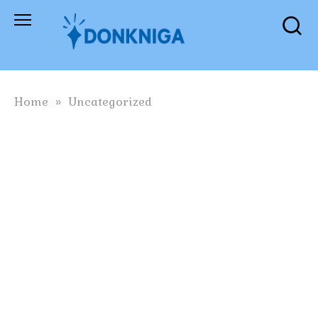
Skip
to
content
Home
»
Uncategorized