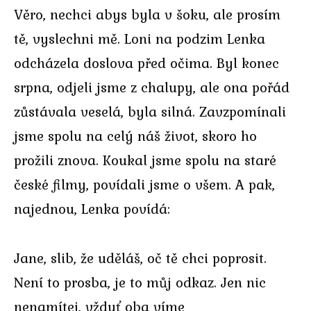
Věro, nechci abys byla v šoku, ale prosím
tě, vyslechni mě. Loni na podzim Lenka
odcházela doslova před očima. Byl konec
srpna, odjeli jsme z chalupy, ale ona pořád
zůstávala veselá, byla silná. Zavzpomínali
jsme spolu na celý náš život, skoro ho
prožili znova. Koukal jsme spolu na staré
české filmy, povídali jsme o všem. A pak,
najednou, Lenka povídá:
Jane, slib, že uděláš, oč tě chci poprosit.
Není to prosba, je to můj odkaz. Jen nic
nenamítej, vždyť oba víme