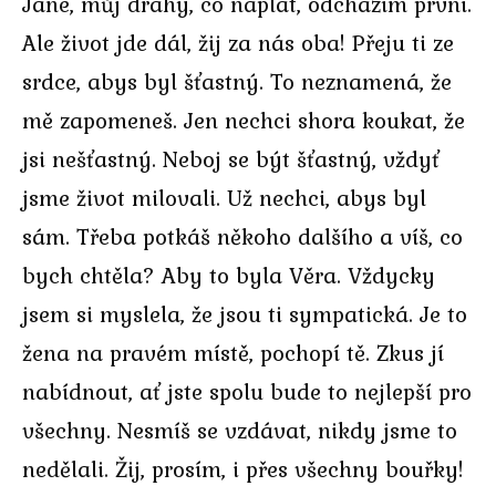
Jane, můj drahý, co naplat, odcházím první.
Ale život jde dál, žij za nás oba! Přeju ti ze
srdce, abys byl šťastný. To neznamená, že
mě zapomeneš. Jen nechci shora koukat, že
jsi nešťastný. Neboj se být šťastný, vždyť
jsme život milovali. Už nechci, abys byl
sám. Třeba potkáš někoho dalšího a víš, co
bych chtěla? Aby to byla Věra. Vždycky
jsem si myslela, že jsou ti sympatická. Je to
žena na pravém místě, pochopí tě. Zkus jí
nabídnout, ať jste spolu bude to nejlepší pro
všechny. Nesmíš se vzdávat, nikdy jsme to
nedělali. Žij, prosím, i přes všechny bouřky!