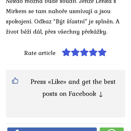
Někdo možná bude soudit. Jenže Lenka s
Mirkem se tam nahoře usmívají a jsou
spokojení. Odkaz “Být šťastní” je splněn. A
život běží dál, přes všechny překážky.
Rate article
Press «Like» and get the best
posts on Facebook ↓