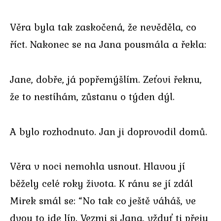
Věra byla tak zaskočená, že nevěděla, co
říct. Nakonec se na Jana pousmála a řekla:
Jane, dobře, já popřemýšlím. Zeťovi řeknu,
že to nestíhám, zůstanu o týden dýl.
A bylo rozhodnuto. Jan ji doprovodil domů.
Věra v noci nemohla usnout. Hlavou jí
běžely celé roky života. K ránu se jí zdál
Mirek smál se: “No tak co ještě váháš, ve
dvou to jde líp. Vezmi si Jana, vždyť ti přeju