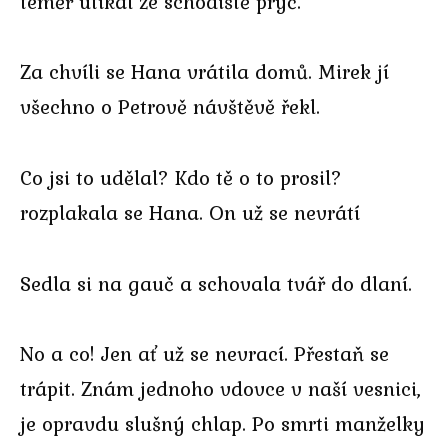
téměř utíkal ze schodiště pryč.
Za chvíli se Hana vrátila domů. Mirek jí
všechno o Petrově návštěvě řekl.
Co jsi to udělal? Kdo tě o to prosil?
rozplakala se Hana. On už se nevrátí
Sedla si na gauč a schovala tvář do dlaní.
No a co! Jen ať už se nevrací. Přestaň se
trápit. Znám jednoho vdovce v naší vesnici,
je opravdu slušný chlap. Po smrti manželky