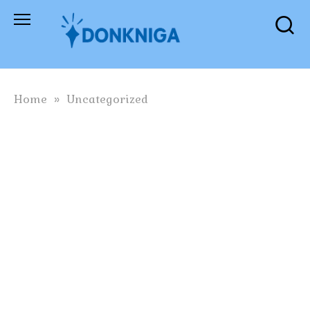
Skip
to
content
Home
»
Uncategorized