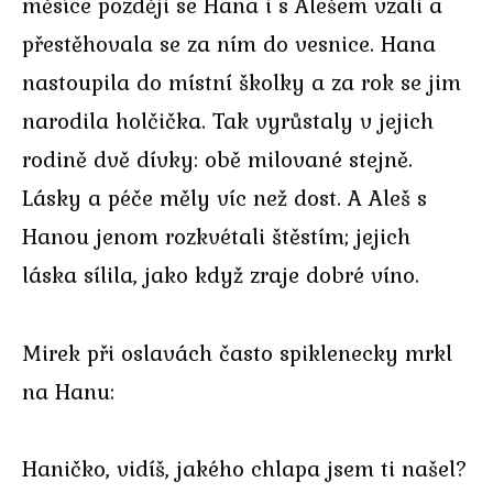
měsíce později se Hana i s Alešem vzali a
přestěhovala se za ním do vesnice. Hana
nastoupila do místní školky a za rok se jim
narodila holčička. Tak vyrůstaly v jejich
rodině dvě dívky: obě milované stejně.
Lásky a péče měly víc než dost. A Aleš s
Hanou jenom rozkvétali štěstím; jejich
láska sílila, jako když zraje dobré víno.
Mirek při oslavách často spiklenecky mrkl
na Hanu:
Haničko, vidíš, jakého chlapa jsem ti našel?