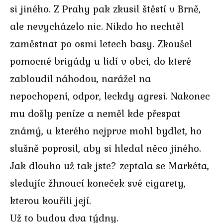
si jiného. Z Prahy pak zkusil štěstí v Brně,
ale nevycházelo nic. Nikdo ho nechtěl
zaměstnat po osmi letech basy. Zkoušel
pomocné brigády u lidí v obci, do které
zabloudil náhodou, narážel na
nepochopení, odpor, leckdy agresi. Nakonec
mu došly peníze a neměl kde přespat
známý, u kterého nejprve mohl bydlet, ho
slušně poprosil, aby si hledal něco jiného.
Jak dlouho už tak jste? zeptala se Markéta,
sledujíc žhnoucí koneček své cigarety,
kterou kouřili její.
Už to budou dva týdny.