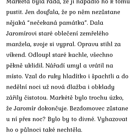
Markéta byla ráda, že ji napadlo ho k tomu
pustit. Jen doufala, že po něm nezůstane
nějaká “nečekaná památka”. Dala
Jaromírovi staré oblečení zemřelého
manžela, svoje si vypral. Opravu stihl za
víkend. Odloupl staré kachle, všechno
pěkně uklidil. Nářadí umyl a vrátil na
místo. Vzal do ruky hladítko i špachtli a do
nedělní noci už nová dlažba i obklady
zářily čistotou. Markétě bylo trochu úzko,
že Jaromír dokončuje. Bezdomovec zůstane
u ní přes noc? Bylo by to divné. Vyhazovat
ho o půlnoci také nechtěla.