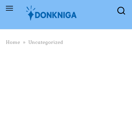
Skip
to
content
Home
»
Uncategorized