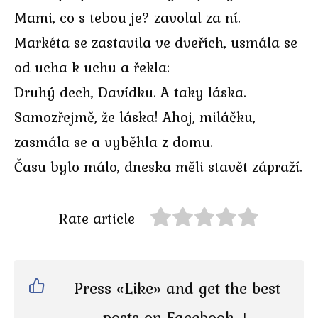
Mami, co s tebou je? zavolal za ní.
Markéta se zastavila ve dveřích, usmála se
od ucha k uchu a řekla:
Druhý dech, Davídku. A taky láska.
Samozřejmě, že láska! Ahoj, miláčku,
zasmála se a vyběhla z domu.
Času bylo málo, dneska měli stavět zápraží.
Rate article
Press «Like» and get the best
posts on Facebook ↓