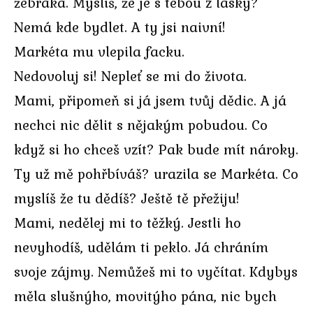
žebráka. Myslíš, že je s tebou z lásky?
Nemá kde bydlet. A ty jsi naivní!
Markéta mu vlepila facku.
Nedovoluj si! Nepleť se mi do života.
Mami, připomeň si já jsem tvůj dědic. A já
nechci nic dělit s nějakým pobudou. Co
když si ho chceš vzít? Pak bude mít nároky.
Ty už mě pohřbíváš? urazila se Markéta. Co
myslíš že tu dědíš? Ještě tě přežiju!
Mami, nedělej mi to těžký. Jestli ho
nevyhodíš, udělám ti peklo. Já chráním
svoje zájmy. Nemůžeš mi to vyčítat. Kdybys
měla slušnýho, movitýho pána, nic bych