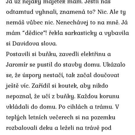
Já už nějaký majetek mám. Jestli nás
odtamtud vyhnali, znamená to? Nic. Ale ty
nemáš vůbec nic. Nenechávej to na mně. Já
mám “dědice”! řekla sarkasticky a vybavila
si Davidova slova.
Postavili si buňku, zavedli elektřinu a
Jaromír se pustil do stavby domu. Ukázalo
se, že úspory nestačí, tak začal doučovat
ještě víc. Zařídil si koutek, aby nikdo
nepoznal, že učí z buňky. Každou korunu
vkládali do domu. Po cihlách a trámu. V
teplých letních večerech si na pozemku
rozbalovali deku a leželi na trávě pod