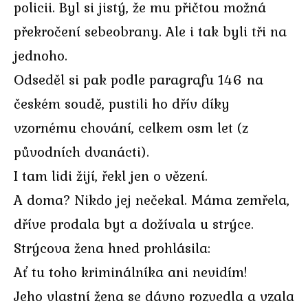
policii. Byl si jistý, že mu přičtou možná
překročení sebeobrany. Ale i tak byli tři na
jednoho.
Odseděl si pak podle paragrafu 146 na
českém soudě, pustili ho dřív díky
vzornému chování, celkem osm let (z
původních dvanácti).
I tam lidi žijí, řekl jen o vězení.
A doma? Nikdo jej nečekal. Máma zemřela,
dříve prodala byt a dožívala u strýce.
Strýcova žena hned prohlásila:
Ať tu toho kriminálníka ani nevidím!
Jeho vlastní žena se dávno rozvedla a vzala