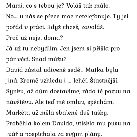
Mami, co s tebou je? Voláš tak málo.
No… u nás se přece moc netelefonuje. Ty jsi
pořád v práci. Když chceš, zavoláš.
Proč už nejsi doma?
Já už tu nebydlím. Jen jsem si přišla pro
pár věcí. Snad můžu?
David zůstal udiveně sedět. Matka byla
jiná. Kromě vzhledu i … lehčí. Šťastnější.
Synku, až dům dostavíme, ráda tě pozvu na
návštěvu. Ale teď mě omluv, spěchám.
Markéta už měla sbalené dvě tašky.
Proběhla kolem Davida, vtiskla mu pusu na
tvář a pospíchala za svými plány.