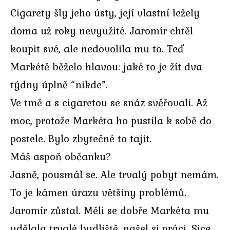
Cigarety šly jeho ústy, její vlastní ležely
doma už roky nevyužité. Jaromír chtěl
koupit své, ale nedovolila mu to. Teď
Markétě běželo hlavou: jaké to je žít dva
týdny úplně “nikde”.
Ve tmě a s cigaretou se snáz svěřovali. Až
moc, protože Markéta ho pustila k sobě do
postele. Bylo zbytečné to tajit.
Máš aspoň občanku?
Jasně, pousmál se. Ale trvalý pobyt nemám.
To je kámen úrazu většiny problémů.
Jaromír zůstal. Měli se dobře Markéta mu
udělala trvalé bydliště, našel si práci. Sice