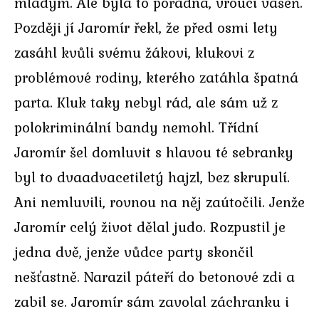
mladým. Ale byla to pořádná, vroucí vášeň.
Později jí Jaromír řekl, že před osmi lety
zasáhl kvůli svému žákovi, klukovi z
problémové rodiny, kterého zatáhla špatná
parta. Kluk taky nebyl rád, ale sám už z
polokriminální bandy nemohl. Třídní
Jaromír šel domluvit s hlavou té sebranky
byl to dvaadvacetiletý hajzl, bez skrupulí.
Ani nemluvili, rovnou na něj zaútočili. Jenže
Jaromír celý život dělal judo. Rozpustil je
jedna dvě, jenže vůdce party skončil
nešťastně. Narazil páteří do betonové zdi a
zabil se. Jaromír sám zavolal záchranku i