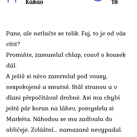
Kakao
18
Pane, ale netlačte se tolik. Fuj, to je od vás
cítit?
Promiňte, zamumlal chlap, couvl o kousek
dál.
A ještě si něco zamrmlal pod vousy,
nespokojeně a smutně. Stál stranou a v
dlani přepočítával drobné. Asi mu chybí
ještě pár korun na láhev, pomyslela si
Markéta. Náhodou se mu zadívala do
obličeje. Zvláštní… namazaně nevypadal.