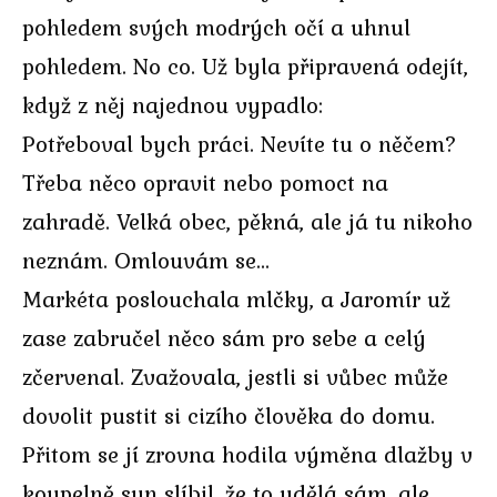
pohledem svých modrých očí a uhnul
pohledem. No co. Už byla připravená odejít,
když z něj najednou vypadlo:
Potřeboval bych práci. Nevíte tu o něčem?
Třeba něco opravit nebo pomoct na
zahradě. Velká obec, pěkná, ale já tu nikoho
neznám. Omlouvám se…
Markéta poslouchala mlčky, a Jaromír už
zase zabručel něco sám pro sebe a celý
zčervenal. Zvažovala, jestli si vůbec může
dovolit pustit si cizího člověka do domu.
Přitom se jí zrovna hodila výměna dlažby v
koupelně syn slíbil, že to udělá sám, ale