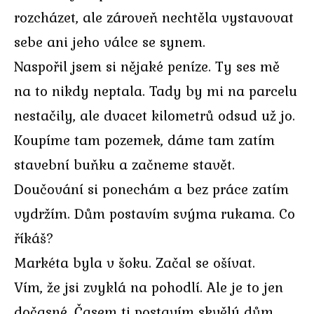
rozcházet, ale zároveň nechtěla vystavovat
sebe ani jeho válce se synem.
Naspořil jsem si nějaké peníze. Ty ses mě
na to nikdy neptala. Tady by mi na parcelu
nestačily, ale dvacet kilometrů odsud už jo.
Koupíme tam pozemek, dáme tam zatím
stavební buňku a začneme stavět.
Doučování si ponechám a bez práce zatím
vydržím. Dům postavím svýma rukama. Co
říkáš?
Markéta byla v šoku. Začal se ošívat.
Vím, že jsi zvyklá na pohodlí. Ale je to jen
dočasné. Časem ti postavím skvělý dům,