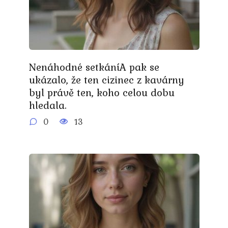
Nenáhodné setkáníA pak se
ukázalo, že ten cizinec z kavárny
byl právě ten, koho celou dobu
hledala.
0
13