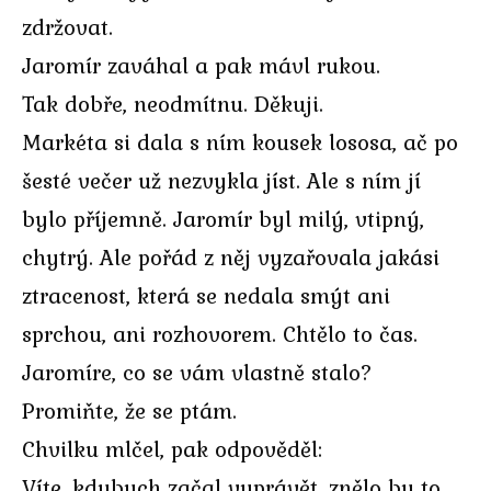
zdržovat.
Jaromír zaváhal a pak mávl rukou.
Tak dobře, neodmítnu. Děkuji.
Markéta si dala s ním kousek lososa, ač po
šesté večer už nezvykla jíst. Ale s ním jí
bylo příjemně. Jaromír byl milý, vtipný,
chytrý. Ale pořád z něj vyzařovala jakási
ztracenost, která se nedala smýt ani
sprchou, ani rozhovorem. Chtělo to čas.
Jaromíre, co se vám vlastně stalo?
Promiňte, že se ptám.
Chvilku mlčel, pak odpověděl:
Víte, kdybych začal vyprávět, znělo by to