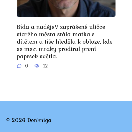
Bída a nadějeV zaprášené uličce
starého města stála matka s
dítětem a tiše hleděla k obloze, kde
se mezi mraky prodíral první
paprsek světla.
0
12
© 2026 Donkniga