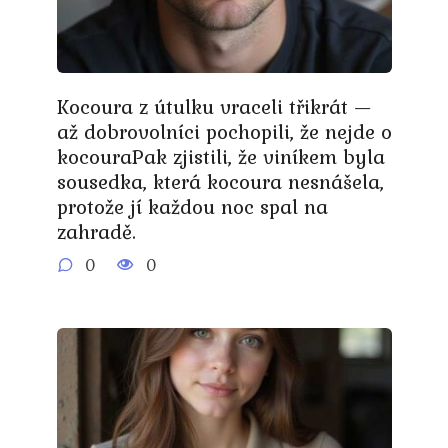
Kocoura z útulku vraceli třikrát —
až dobrovolníci pochopili, že nejde o
kocouraPak zjistili, že viníkem byla
sousedka, která kocoura nesnášela,
protože jí každou noc spal na
zahradě.
0
0