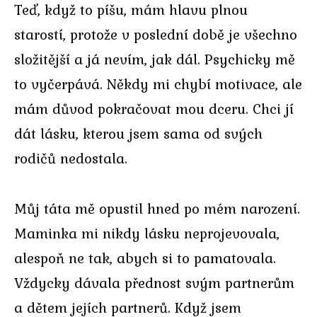
Teď, když to píšu, mám hlavu plnou
starostí, protože v poslední době je všechno
složitější a já nevím, jak dál. Psychicky mě
to vyčerpává. Někdy mi chybí motivace, ale
mám důvod pokračovat mou dceru. Chci jí
dát lásku, kterou jsem sama od svých
rodičů nedostala.
Můj táta mě opustil hned po mém narození.
Maminka mi nikdy lásku neprojevovala,
alespoň ne tak, abych si to pamatovala.
Vždycky dávala přednost svým partnerům
a dětem jejích partnerů. Když jsem