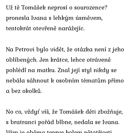
Už tě Tomášek neprosí o sourozence?
pronesla Ivana s lehkým úsměvem,
tentokrát otevřeně narážejíc.
Na Petrovi bylo vidět, že otázka není z jeho
oblíbených. Jen krátce, lehce otráveně
pohlédl na matku. Znal její styl nikdy se
nebála sáhnout k osobním tématům přímo
a bez okolků.
No co, vždyť víš, že Tomášek děti zbožňuje,
s bratranci pořád blbne, nedala se Ivana.
Vám je oběma teprve kolem pětatřiceti,