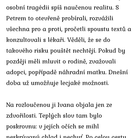
osobní tragédii spíš naučenou realitu. S
Petrem to otevřeně probírali, rozvážili
všechna pro a proti, pročetli spoustu textů a
konzultovali s lékaři. Věděli, že se do
takového risku pouštět nechtějí. Pokud by
později měli mluvit o rodině, zvažovali
adopci, popřípadě náhradní matku. Dnešní
doba už umožňuje lecjaké možnosti.
Na rozloučenou ji Ivana objala jen ze
zdvořilosti. Teplých slov tam bylo
poskrovnu: v jejích očích se mihl
neskrývaný chlad i nechuť. Po celou cestu