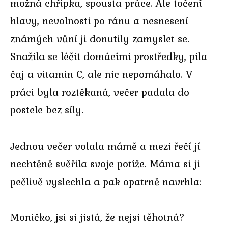
možná chřipka, spousta práce. Ale točení
hlavy, nevolnosti po ránu a nesnesení
známých vůní ji donutily zamyslet se.
Snažila se léčit domácími prostředky, pila
čaj a vitamin C, ale nic nepomáhalo. V
práci byla roztěkaná, večer padala do
postele bez síly.
Jednou večer volala mámě a mezi řečí jí
nechtěně svěřila svoje potíže. Máma si ji
pečlivě vyslechla a pak opatrně navrhla:
Moničko, jsi si jistá, že nejsi těhotná?