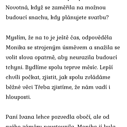
Novotná, když se zaměřila na možnou
budoucí snachu, kdy plánujete svatbu?
Myslím, že na to je ještě čas, odpověděla
Monika se strojeným úsměvem a snažila se
volit slova opatrně, aby neurazila budoucí
tchyni. Bydlíme spolu teprve měsíc. Lepší
chvíli počkat, zjistit, jak spolu zvládáme
běžné věci Třeba zjistíme, že nám vadí i
hlouposti.
Paní Ivana lehce pozvedla obočí, ale od
svého záměru neustoupila. Monika jí byla