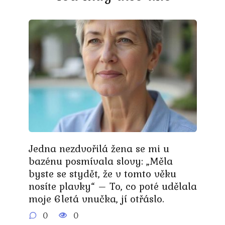
Jedna nezdvořilá žena se mi u
bazénu posmívala slovy: „Měla
byste se stydět, že v tomto věku
nosíte plavky“ – To, co poté udělala
moje 6letá vnučka, jí otřáslo.
0
0