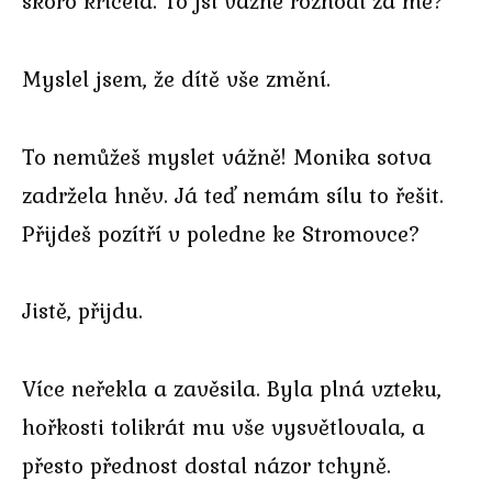
skoro křičela. To jsi vážně rozhodl za mě?
Myslel jsem, že dítě vše změní.
To nemůžeš myslet vážně! Monika sotva
zadržela hněv. Já teď nemám sílu to řešit.
Přijdeš pozítří v poledne ke Stromovce?
Jistě, přijdu.
Více neřekla a zavěsila. Byla plná vzteku,
hořkosti tolikrát mu vše vysvětlovala, a
přesto přednost dostal názor tchyně.