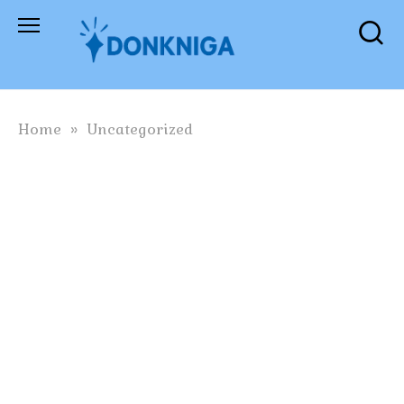
Skip
to
content
Home
»
Uncategorized