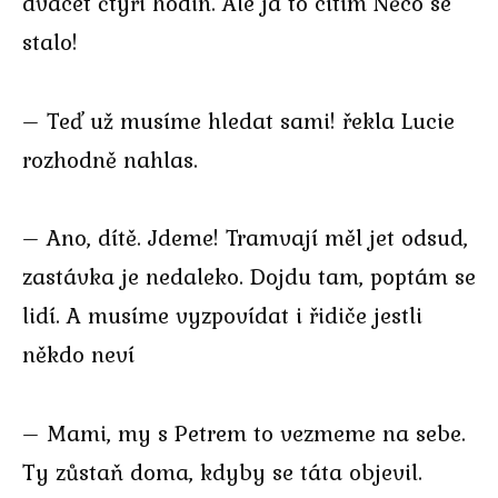
dvacet čtyři hodin. Ale já to cítím Něco se
stalo!
– Teď už musíme hledat sami! řekla Lucie
rozhodně nahlas.
– Ano, dítě. Jdeme! Tramvají měl jet odsud,
zastávka je nedaleko. Dojdu tam, poptám se
lidí. A musíme vyzpovídat i řidiče jestli
někdo neví
– Mami, my s Petrem to vezmeme na sebe.
Ty zůstaň doma, kdyby se táta objevil.