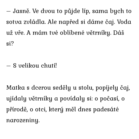
– Jasně. Ve dvou to půjde líp, sama bych to
sotva zvládla. Ale napřed si dáme čaj. Voda
už vře. A mám tvé oblíbené větrníky. Dáš
si?
– S velikou chutí!
Matka s dcerou seděly u stolu, popíjely čaj,
ujídaly větrníky a povídaly si: o počasí, o
přírodě, o otci, který měl dnes padesáté
narozeniny.