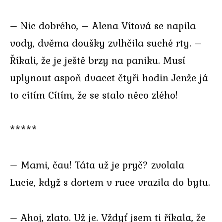
– Nic dobrého, – Alena Vítová se napila
vody, dvěma doušky zvlhčila suché rty. –
Říkali, že je ještě brzy na paniku. Musí
uplynout aspoň dvacet čtyři hodin Jenže já
to cítím Cítím, že se stalo něco zlého!
*****
– Mami, čau! Táta už je pryč? zvolala
Lucie, když s dortem v ruce vrazila do bytu.
– Ahoj, zlato. Už je. Vždyť jsem ti říkala, že