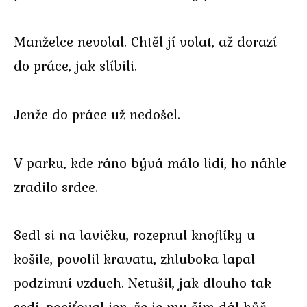
Manželce nevolal. Chtěl jí volat, až dorazí
do práce, jak slíbili.
Jenže do práce už nedošel.
V parku, kde ráno bývá málo lidí, ho náhle
zradilo srdce.
Sedl si na lavičku, rozepnul knoflíky u
košile, povolil kravatu, zhluboka lapal
podzimní vzduch. Netušil, jak dlouho tak
sedí, pociťoval jen, že je mu čím dál hůř.