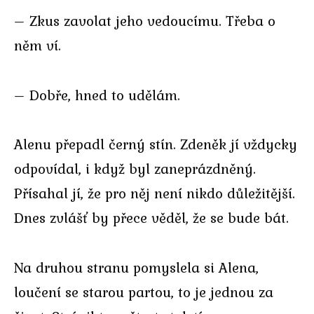
– Zkus zavolat jeho vedoucímu. Třeba o
něm ví.
– Dobře, hned to udělám.
Alenu přepadl černý stín. Zdeněk jí vždycky
odpovídal, i když byl zaneprázdněný.
Přísahal jí, že pro něj není nikdo důležitější.
Dnes zvlášť by přece věděl, že se bude bát.
Na druhou stranu pomyslela si Alena,
loučení se starou partou, to je jednou za