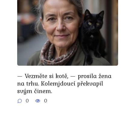
— Vezměte si kotě, — prosila žena
na trhu. Kolemjdoucí překvapil
svým činem.
0
0