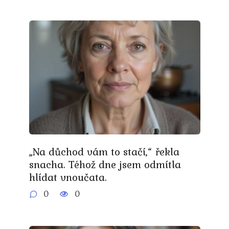
„Na důchod vám to stačí,“ řekla
snacha. Téhož dne jsem odmítla
hlídat vnoučata.
0
0