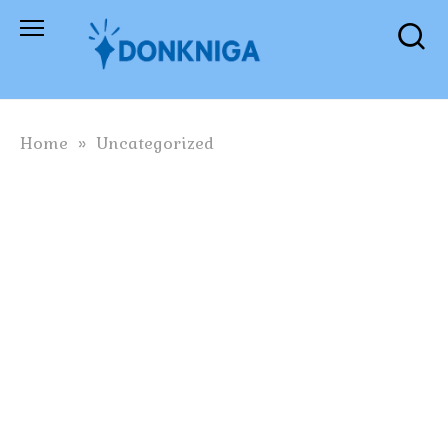
Skip
to
content
Home
»
Uncategorized