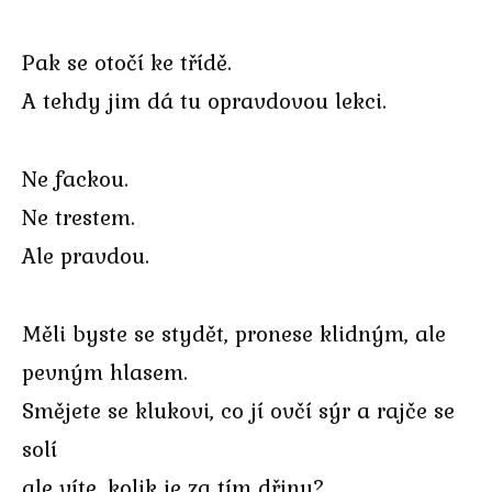
Pak se otočí ke třídě.
A tehdy jim dá tu opravdovou lekci.
Ne fackou.
Ne trestem.
Ale pravdou.
Měli byste se stydět, pronese klidným, ale
pevným hlasem.
Smějete se klukovi, co jí ovčí sýr a rajče se
solí
ale víte, kolik je za tím dřiny?