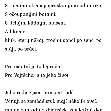
S rukama občas popraskanýma od mrazu.
S ošoupanými botami.
S tichým, klidným hlasem.
A hlavně
kluk, který někdy trochu voněl po seně, po
stáji, po práci.
Pro ostatní je to legrační.
Pro Vojtěcha je to jeho život.
Jeho rodiče jsou pracovití lidé.
Věnují se zemědělství, mají několik ovcí,
malou zahradu a dvoreček, kde každý den