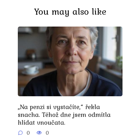
You may also like
„Na penzi si vystačíte,“ řekla
snacha. Téhož dne jsem odmítla
hlídat vnoučata.
0
0