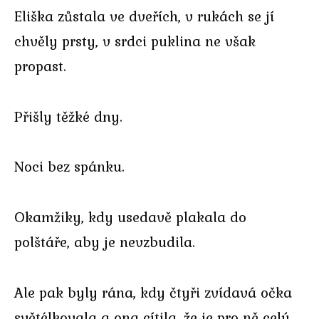
Eliška zůstala ve dveřích, v rukách se jí
chvěly prsty, v srdci puklina ne však
propast.
Přišly těžké dny.
Noci bez spánku.
Okamžiky, kdy usedavě plakala do
polštáře, aby je nevzbudila.
Ale pak byly rána, kdy čtyři zvídavá očka
světélkovala a ona cítila, že je pro ně celý