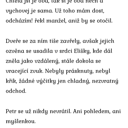
Chtěla jsi je oba, tak si je oba nech a
vychovej je sama. Už toho mám dost,
odcházím! řekl manžel, aniž by se otočil.
Dveře se za ním tiše zavřely, avšak jejich
ozvěna se usadila v srdci Elišky, kde dál
zněla jako vzdálený, stále dokola se
vracející zvuk. Nebyly prásknuty, nebyl
křik, žádné výčitky jen chladný, nezvratný
odchod.
Petr se už nikdy nevrátil. Ani pohledem, ani
myšlenkou.