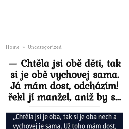
Home
»
Uncategorized
— Chtěla jsi obě děti, tak
si je obě vychovej sama.
Já mám dost, odcházím!
řekl jí manžel, aniž by s…