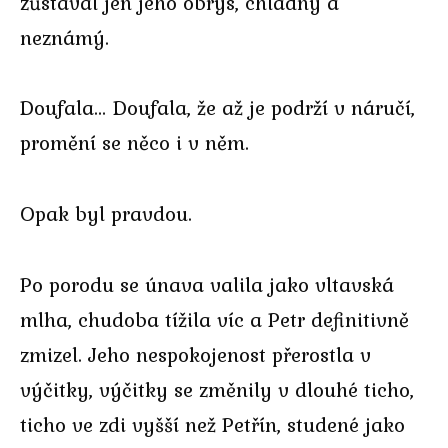
zůstával jen jeho obrys, chladný a
neznámý.
Doufala… Doufala, že až je podrží v náručí,
promění se něco i v něm.
Opak byl pravdou.
Po porodu se únava valila jako vltavská
mlha, chudoba tížila víc a Petr definitivně
zmizel. Jeho nespokojenost přerostla v
výčitky, výčitky se změnily v dlouhé ticho,
ticho ve zdi vyšší než Petřín, studené jako