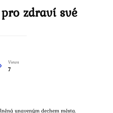
 pro zdraví své
Views
7
naplněná unaveným dechem města.