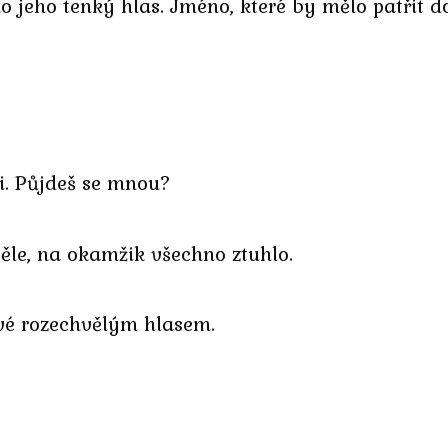
o jeho tenký hlas. Jméno, které by mělo patřit do
i. Půjdeš se mnou?
ěle, na okamžik všechno ztuhlo.
rvé rozechvělým hlasem.