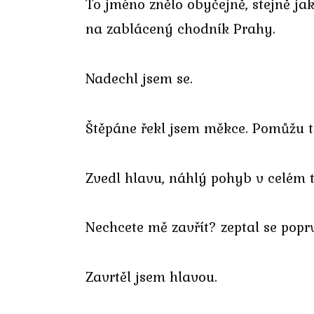
To jméno znělo obyčejně, stejně jak
na zablácený chodník Prahy.
Nadechl jsem se.
Štěpáne řekl jsem měkce. Pomůžu t
Zvedl hlavu, náhlý pohyb v celém t
Nechcete mě zavřít? zeptal se pop
Zavrtěl jsem hlavou.