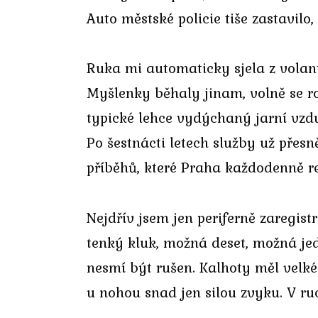
Auto městské policie tiše zastavil
Ruka mi automaticky sjela z volant
Myšlenky běhaly jinam, volně se ro
typické lehce vydýchaný jarní vzdu
Po šestnácti letech služby už přesn
příběhů, které Praha každodenně re
Nejdřív jsem jen periferně zaregis
tenký kluk, možná deset, možná jede
nesmí být rušen. Kalhoty měl velk
u nohou snad jen silou zvyku. V ru