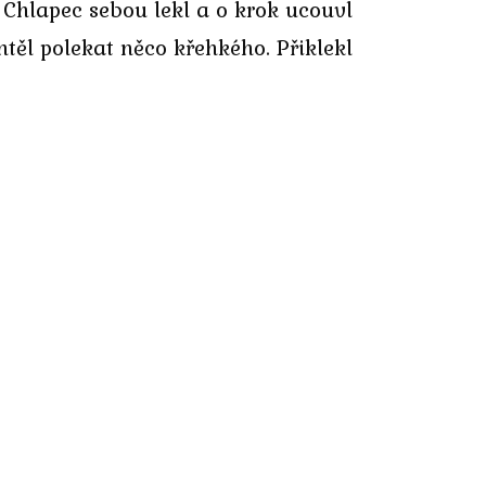
 Chlapec sebou lekl a o krok ucouvl
těl polekat něco křehkého. Přiklekl