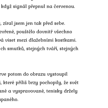
 když signál přepnul na červenou.
zíral jsem jen tak před sebe.
evřené, pouštělo dovnitř všechno
vá viset mezi dlažebními kostkami.
ých smutků, stejných tváří, stejných
prve potom do obrazu vystoupil
které příliš brzy pochopily, že svět
ané a vyspravované, tenisky držely
oupaného.