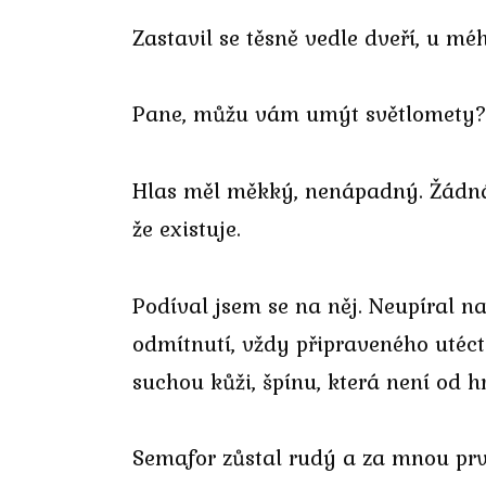
Zastavil se těsně vedle dveří, u mé
Pane, můžu vám umýt světlomety?
Hlas měl měkký, nenápadný. Žádná v
že existuje.
Podíval jsem se na něj. Neupíral n
odmítnutí, vždy připraveného utéct
suchou kůži, špínu, která není od hr
Semafor zůstal rudý a za mnou prvn