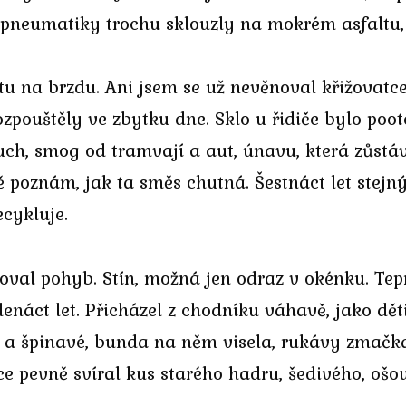
o, pneumatiky trochu sklouzly na mokrém asfaltu,
u na brzdu. Ani jsem se už nevěnoval křižovatce, 
zpouštěly ve zbytku dne. Sklo u řidiče bylo poot
ch, smog od tramvají a aut, únavu, která zůstá
ě poznám, jak ta směs chutná. Šestnáct let stejn
cykluje.
troval pohyb. Stín, možná jen odraz v okénku. Te
náct let. Přicházel z chodníku váhavě, jako děti, 
é a špinavé, bunda na něm visela, rukávy zmačk
ce pevně svíral kus starého hadru, šedivého, oš