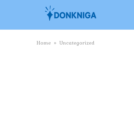
Skip
to
content
Home
»
Uncategorized