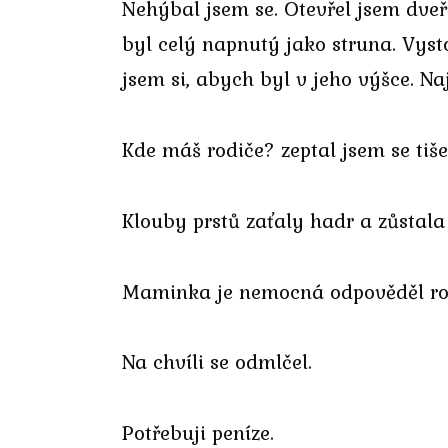
Nehýbal jsem se. Otevřel jsem dveře
byl celý napnutý jako struna. Vysto
jsem si, abych byl v jeho výšce. Na
Kde máš rodiče? zeptal jsem se tiše
Klouby prstů zaťaly hadr a zůstala
Maminka je nemocná odpověděl ro
Na chvíli se odmlčel.
Potřebuji peníze.