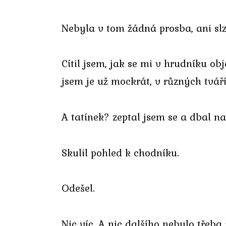
Nebyla v tom žádná prosba, ani slzy
Cítil jsem, jak se mi v hrudníku ob
jsem je už mockrát, v různých tváříc
A tatínek? zeptal jsem se a dbal na
Skulil pohled k chodníku.
Odešel.
Nic víc. A nic dalšího nebylo třeba 