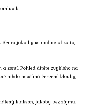
romluvil:
. Skoro jako by se omlouval za to,
m a zemí. Pohled dítěte zvyklého na
ěžně nikdo nevšímá červené klouby,
dálený klakson, jakoby bez zájmu.