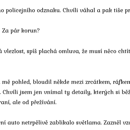
ho policejního odznaku. Chvíli váhal a pak tiše p
 Za pár korun?
lezlost, spíš plachá omluva, že musí něco chtít
a mě pohled, bloudil někde mezi zrcátkem, ráfke
. Chvíli jsem jen vnímal ty detaily, kterých si b
aní, ale od přežívání.
í auto netrpělivě zablikalo světlama. Zazněl vz