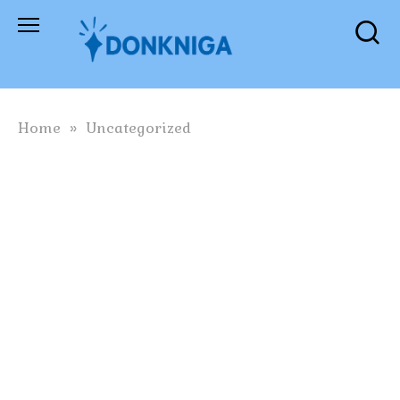
Skip
to
content
Home
»
Uncategorized