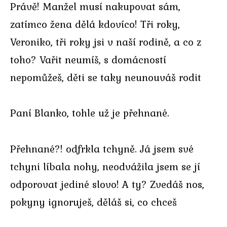
Právě! Manžel musí nakupovat sám,
zatímco žena dělá kdovíco! Tři roky,
Veroniko, tři roky jsi v naší rodině, a co z
toho? Vařit neumíš, s domácností
nepomůžeš, děti se taky neunouváš rodit
Paní Blanko, tohle už je přehnané.
Přehnané?! odfrkla tchyně. Já jsem své
tchyni líbala nohy, neodvážila jsem se jí
odporovat jediné slovo! A ty? Zvedáš nos,
pokyny ignoruješ, děláš si, co chceš