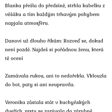
Blanka přešla do předsíně, strhla kabelku z
věšáku a tím každým trhavým pohybem
napjala atmosféru.
Danovi už dlouho říkám: Rozveď se, dokud
není pozdě. Najdeš si pořádnou ženu, která
tě ocení
Zamávala rukou, ani to nedořekla. Vklouzla
do bot, paty si ani neupravila.
Veronika zůstala stát v kuchyňských
dveřích, prsty se zarývala do zárubně.