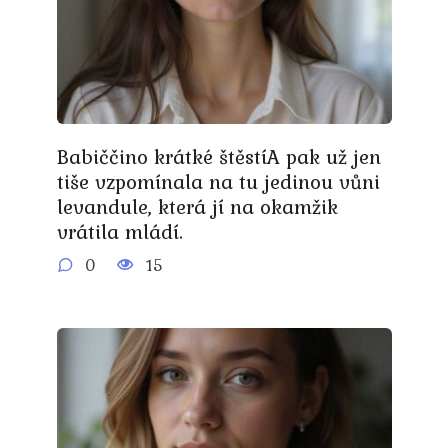
Babiččino krátké štěstíA pak už jen
tiše vzpomínala na tu jedinou vůni
levandule, která jí na okamžik
vrátila mládí.
0
15