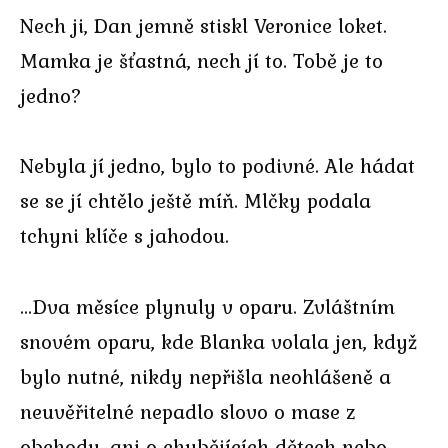
Nech ji, Dan jemně stiskl Veronice loket.
Mamka je šťastná, nech jí to. Tobě je to
jedno?
Nebyla jí jedno, bylo to podivné. Ale hádat
se se jí chtělo ještě míň. Mlčky podala
tchyni klíče s jahodou.
…Dva měsíce plynuly v oparu. Zvláštním
snovém oparu, kde Blanka volala jen, když
bylo nutné, nikdy nepřišla neohlášeně a
neuvěřitelné nepadlo slovo o mase z
obchodu, ani o chybějících dětech nebo