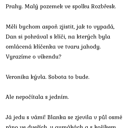
Prahy. Malý pozemek ve spolku Rozbřesk.
Měli bychom aspoň zjistit, jak to vypadá,
Dan si pohrával s klíči, na kterých byla
omlácená klíčenka ve tvaru jahody.
Vyrazíme o víkendu?
Veronika kývla. Sobota to bude.
Ale nepočítala s jedním.
Já jedu s vámi! Blanka se zjevila v půl osmé
ráno ve dveřích, v gumákách a s košíkem.