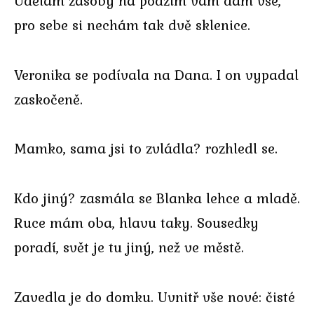
Udělám zásoby na podzim vám dám vše,
pro sebe si nechám tak dvě sklenice.
Veronika se podívala na Dana. I on vypadal
zaskočeně.
Mamko, sama jsi to zvládla? rozhledl se.
Kdo jiný? zasmála se Blanka lehce a mladě.
Ruce mám oba, hlavu taky. Sousedky
poradí, svět je tu jiný, než ve městě.
Zavedla je do domku. Uvnitř vše nové: čisté