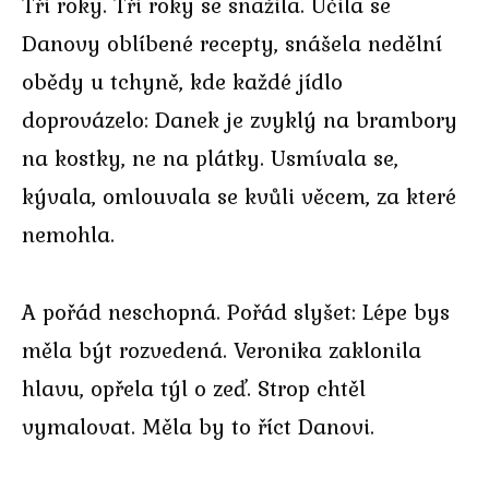
Tři roky. Tři roky se snažila. Učila se
Danovy oblíbené recepty, snášela nedělní
obědy u tchyně, kde každé jídlo
doprovázelo: Danek je zvyklý na brambory
na kostky, ne na plátky. Usmívala se,
kývala, omlouvala se kvůli věcem, za které
nemohla.
A pořád neschopná. Pořád slyšet: Lépe bys
měla být rozvedená. Veronika zaklonila
hlavu, opřela týl o zeď. Strop chtěl
vymalovat. Měla by to říct Danovi.