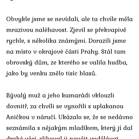
Obvykle jsme se nevídali, ale ta chvíle měla
mrazivou naléhavost. Zjevil se překvapivě
rychle, s několika známými. Dorazili jsme
na místo v okrajové části Prahy. Stál tam
obrovský dům, ze kterého se valila hudba,
jako by venku znělo tisíc hlasů.
Bývalý muž a jeho kamarádi vklouzli
dovnitř, za chvíli se vynořili s uplakanou
Aničkou v náručí. Ukázalo se, že se nedávno
seznámila s nějakým mladíkem, který jí dal
drahé věci, sliboval ji naučit vydělávat