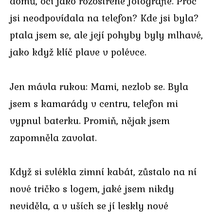
domů, oči jako rozostřené fotografie. Proč
jsi neodpovídala na telefon? Kde jsi byla?
ptala jsem se, ale její pohyby byly mlhavé,
jako když klíč plave v polévce.
Jen mávla rukou: Mami, nezlob se. Byla
jsem s kamarády v centru, telefon mi
vypnul baterku. Promiň, nějak jsem
zapomněla zavolat.
Když si svlékla zimní kabát, zůstalo na ní
nové tričko s logem, jaké jsem nikdy
neviděla, a v uších se jí leskly nové