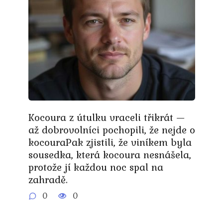
Kocoura z útulku vraceli třikrát —
až dobrovolníci pochopili, že nejde o
kocouraPak zjistili, že viníkem byla
sousedka, která kocoura nesnášela,
protože jí každou noc spal na
zahradě.
0
0