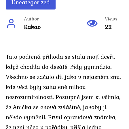
Uncategorized
Author
Views
Kakao
22
Tato podivná příhoda se stala mojí dceři,
když chodila do desáté třídy gymnázia.
Všechno se začalo dít jako v nejasném snu,
kde věci byly zahalené mlhou
nesrozumitelnosti. Postupně jsem si všimla,
že Anička se chová zvláštně, jakoby jí
někdo vyměnil. První opravdová známka,
že není něco v pořádku, přišla jedno