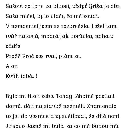
Sašovi co to je za blbost, vždyť Gríša je obr!
Saša mlčel, bylo vidět, že mě soudí.
V nemocnici jsem se rozbrečela. Ležel tam,
tvář nateklá, modrá jak borůvka, noha v
sádře
Proč? Proč ses rval, ptám se.
A on
Kvůli tobě…!
Bylo mi líto i sebe. Tehdy těhotné posílali
domů, děti na stavbě nechtěli. Znamenalo
to jet do vesnice a vysvětlovat, že dítě není
Jirkovo Jasně mi bylo, za co mě budou mít