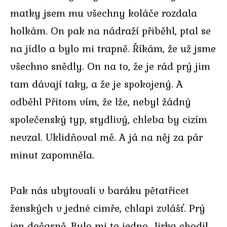
matky jsem mu všechny koláče rozdala
holkám. On pak na nádraží přiběhl, ptal se
na jídlo a bylo mi trapně. Říkám, že už jsme
všechno snědly. On na to, že je rád prý jim
tam dávají taky, a že je spokojený. A
odběhl Přitom vím, že lže, nebyl žádný
společenský typ, stydlivý, chleba by cizím
nevzal. Uklidňoval mě. A já na něj za pár
minut zapomněla.
Pak nás ubytovali v baráku pětatřicet
ženských v jedné cimře, chlapi zvlášť. Prý
jen dočasně. Bylo mi to jedno. Jirka chodil