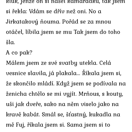
kluk, jenže on si našel kamarádku, tak jsem
si řekla: Vdám se dřív než oni. No a
Jirkatakový ňouma. Pořád se za mnou
otáčel, líbila jsem se mu Tak jsem do toho
šla.
A co pak?
Málem jsem ze své svatby utekla. Celá
vesnice slavila, já plakala… Říkala jsem si,
že skončilo mládí. Když jsem se podívala na
ženicha chtělo se mi vyjít. Mrňous, s kouty,
uši jak dveře, sako na něm viselo jako na
kravě kabát. Smál se, šťastný, kukadla na
mě Fuj, říkala jsem si. Sama jsem si to