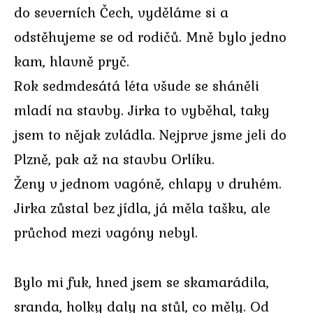
do severních Čech, vyděláme si a
odstěhujeme se od rodičů. Mně bylo jedno
kam, hlavně pryč.
Rok sedmdesátá léta všude se sháněli
mladí na stavby. Jirka to vyběhal, taky
jsem to nějak zvládla. Nejprve jsme jeli do
Plzně, pak až na stavbu Orlíku.
Ženy v jednom vagóně, chlapy v druhém.
Jirka zůstal bez jídla, já měla tašku, ale
průchod mezi vagóny nebyl.
Bylo mi fuk, hned jsem se skamarádila,
sranda, holky daly na stůl, co měly. Od