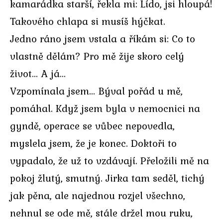
kamarádka starší, řekla mi: Lído, jsi hloupá!
Takového chlapa si musíš hýčkat.
Jedno ráno jsem vstala a říkám si: Co to
vlastně dělám? Pro mě žije skoro celý
život… A já…
Vzpomínala jsem… Býval pořád u mě,
pomáhal. Když jsem byla v nemocnici na
gyndě, operace se vůbec nepovedla,
myslela jsem, že je konec. Doktoři to
vypadalo, že už to vzdávají. Přeložili mě na
pokoj žlutý, smutný. Jirka tam seděl, tichý
jak pěna, ale najednou rozjel všechno,
nehnul se ode mě, stále držel mou ruku,