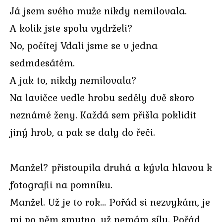
Já jsem svého muže nikdy nemilovala.
A kolik jste spolu vydrželi?
No, počítej Vdali jsme se v jedna
sedmdesátém.
A jak to, nikdy nemilovala?
Na lavičce vedle hrobu seděly dvě skoro
neznámé ženy. Každá sem přišla poklidit
jiný hrob, a pak se daly do řeči.
Manžel? přistoupila druhá a kývla hlavou k
fotografii na pomníku.
Manžel. Už je to rok… Pořád si nezvykám, je
mi po něm smutno, už nemám sílu. Pořád