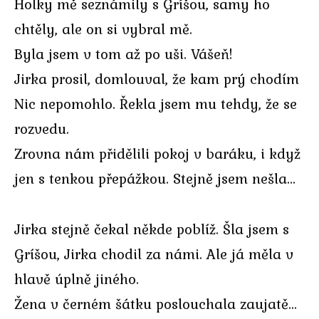
Holky mě seznámily s Gríšou, samy ho
chtěly, ale on si vybral mě.
Byla jsem v tom až po uši. Vášeň!
Jirka prosil, domlouval, že kam prý chodím
Nic nepomohlo. Řekla jsem mu tehdy, že se
rozvedu.
Zrovna nám přidělili pokoj v baráku, i když
jen s tenkou přepážkou. Stejně jsem nešla…
Jirka stejně čekal někde poblíž. Šla jsem s
Gríšou, Jirka chodil za námi. Ale já měla v
hlavě úplně jiného.
Žena v černém šátku poslouchala zaujatě…