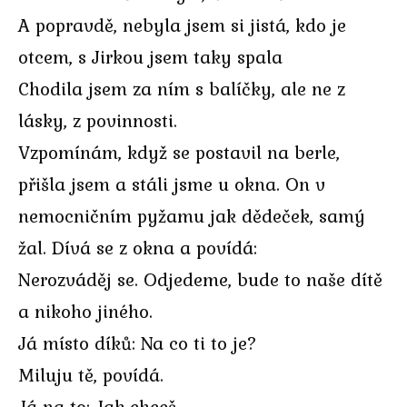
A popravdě, nebyla jsem si jistá, kdo je
otcem, s Jirkou jsem taky spala
Chodila jsem za ním s balíčky, ale ne z
lásky, z povinnosti.
Vzpomínám, když se postavil na berle,
přišla jsem a stáli jsme u okna. On v
nemocničním pyžamu jak dědeček, samý
žal. Dívá se z okna a povídá:
Nerozváděj se. Odjedeme, bude to naše dítě
a nikoho jiného.
Já místo díků: Na co ti to je?
Miluju tě, povídá.
Já na to: Jak chceš.