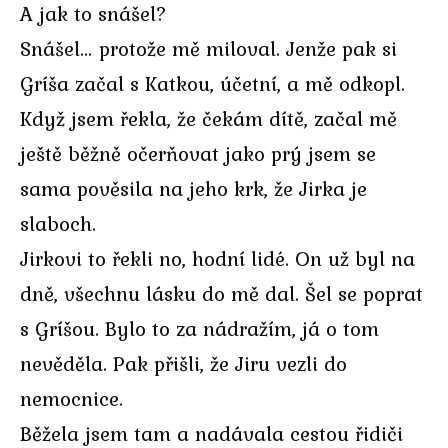
A jak to snášel?
Snášel… protože mě miloval. Jenže pak si
Gríša začal s Katkou, účetní, a mě odkopl.
Když jsem řekla, že čekám dítě, začal mě
ještě běžně očerňovat jako prý jsem se
sama pověsila na jeho krk, že Jirka je
slaboch.
Jirkovi to řekli no, hodní lidé. On už byl na
dně, všechnu lásku do mě dal. Šel se poprat
s Gríšou. Bylo to za nádražím, já o tom
nevěděla. Pak přišli, že Jiru vezli do
nemocnice.
Běžela jsem tam a nadávala cestou řidiči