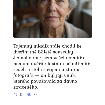
Tajemný mladík stále chodil ke
dveřím mé 83leté sousedky —
Jednoho dne jsem vešel dovnitř a
nemohl uvěřit vlastním očímUvnitř
seděli u stolu s čajem a starou
fotografií — on byl její vnuk,
kterého považovala za dávno
ztraceného.
0
0