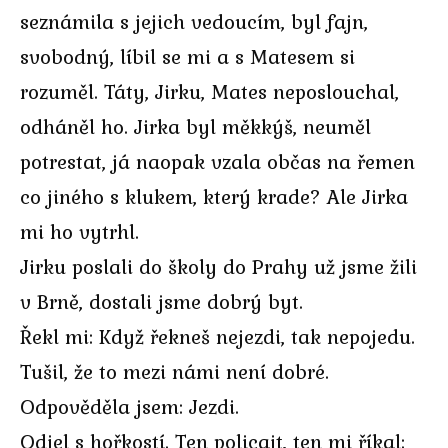
seznámila s jejich vedoucím, byl fajn,
svobodný, líbil se mi a s Matesem si
rozuměl. Táty, Jirku, Mates neposlouchal,
odháněl ho. Jirka byl měkkýš, neuměl
potrestat, já naopak vzala občas na řemen
co jiného s klukem, který krade? Ale Jirka
mi ho vytrhl.
Jirku poslali do školy do Prahy už jsme žili
v Brně, dostali jsme dobrý byt.
Řekl mi: Když řekneš nejezdi, tak nepojedu.
Tušil, že to mezi námi není dobré.
Odpověděla jsem: Jezdi.
Odjel s hořkostí. Ten policajt, ten mi říkal: