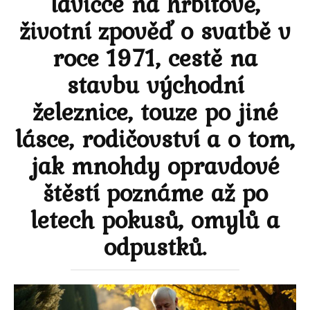
lavičce na hřbitově,
životní zpověď o svatbě v
roce 1971, cestě na
stavbu východní
železnice, touze po jiné
lásce, rodičovství a o tom,
jak mnohdy opravdové
štěstí poznáme až po
letech pokusů, omylů a
odpustků.