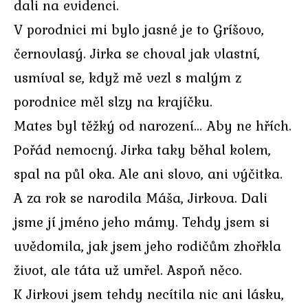
dali na evidenci.
V porodnici mi bylo jasné je to Gríšovo,
černovlasý. Jirka se choval jak vlastní,
usmíval se, když mě vezl s malým z
porodnice měl slzy na krajíčku.
Mates byl těžký od narození… Aby ne hřích.
Pořád nemocný. Jirka taky běhal kolem,
spal na půl oka. Ale ani slovo, ani výčitka.
A za rok se narodila Máša, Jirkova. Dali
jsme jí jméno jeho mámy. Tehdy jsem si
uvědomila, jak jsem jeho rodičům zhořkla
život, ale táta už umřel. Aspoň něco.
K Jirkovi jsem tehdy necítila nic ani lásku,