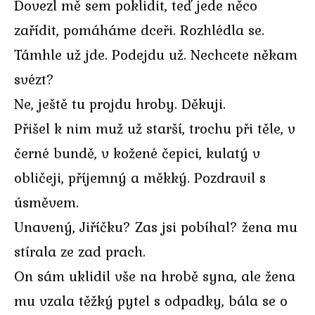
Dovezl mě sem poklidit, teď jede něco
zařídit, pomáháme dceři. Rozhlédla se.
Támhle už jde. Podejdu už. Nechcete někam
svézt?
Ne, ještě tu projdu hroby. Děkuji.
Přišel k nim muž už starší, trochu při těle, v
černé bundě, v kožené čepici, kulatý v
obličeji, příjemný a měkký. Pozdravil s
úsměvem.
Unavený, Jiříčku? Zas jsi pobíhal? žena mu
stírala ze zad prach.
On sám uklidil vše na hrobě syna, ale žena
mu vzala těžký pytel s odpadky, bála se o