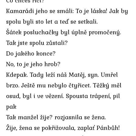
Co chceš říct?
Kamarádi jeho se smáli: To je láska! Jak by
spolu byli sto let a teď se setkali.
Šátek posluchačky byl úplně promočený.
Tak jste spolu zůstali?
Do jakého konce?
No, to je jeho hrob?
Kdepak. Tady leží náš Matěj, syn. Umřel
brzo. Ještě mu nebylo čtyřicet. Těžký měl
osud, byl i ve vězení. Spousta trápení, pil
pak
Tak manžel žije? rozjasnila se žena.
Žije, žena se pokřižovala, zaplať Pánbůh!