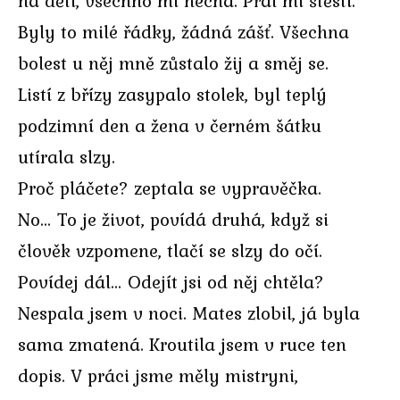
na děti, všechno mi nechá. Přál mi štěstí.
Byly to milé řádky, žádná zášť. Všechna
bolest u něj mně zůstalo žij a směj se.
Listí z břízy zasypalo stolek, byl teplý
podzimní den a žena v černém šátku
utírala slzy.
Proč pláčete? zeptala se vypravěčka.
No… To je život, povídá druhá, když si
člověk vzpomene, tlačí se slzy do očí.
Povídej dál… Odejít jsi od něj chtěla?
Nespala jsem v noci. Mates zlobil, já byla
sama zmatená. Kroutila jsem v ruce ten
dopis. V práci jsme měly mistryni,