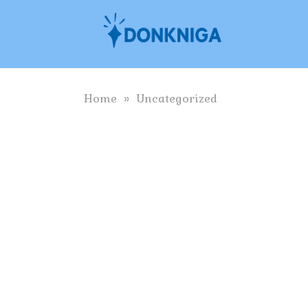
Skip
to
content
Home
»
Uncategorized