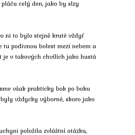
 pláču celý den, jako by slzy
 ni to bylo stejně kruté vždyť
íme tu podivnou bolest mezi nebem a
t je v takových chvílích jako hustá
 jsme však prakticky bok po boku
y byly vždycky výborné, skoro jako
chyni položila zvláštní otázku,