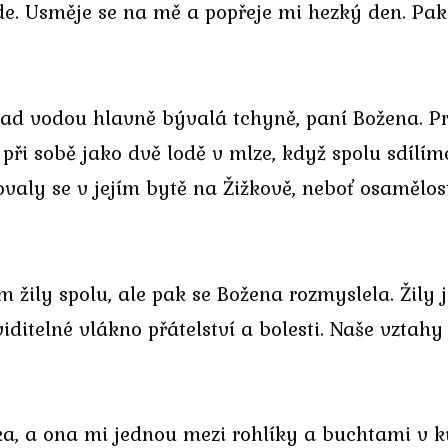
jde. Usměje se na mě a popřeje mi hezký den. Pak
d vodou hlavně bývalá tchyně, paní Božena. Pro
e při sobě jako dvě lodě v mlze, když spolu sdíl
ovaly se v jejím bytě na Žižkově, neboť osamělos
žily spolu, ale pak se Božena rozmyslela. Žily
iditelné vlákno přátelství a bolesti. Naše vztah
a, a ona mi jednou mezi rohlíky a buchtami v ku