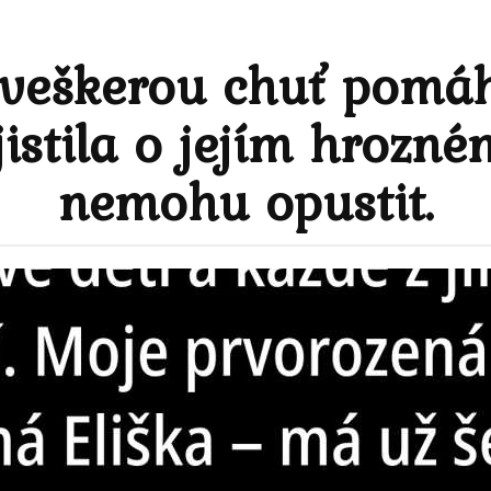
m veškerou chuť pomáh
jistila o jejím hrozném
nemohu opustit.