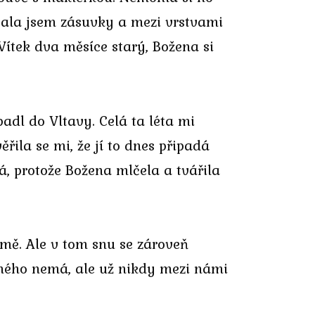
ávala jsem zásuvky a mezi vrstvami
Vítek dva měsíce starý, Božena si
adl do Vltavy. Celá ta léta mi
řila se mi, že jí to dnes připadá
á, protože Božena mlčela a tvářila
 mě. Ale v tom snu se zároveň
 jiného nemá, ale už nikdy mezi námi