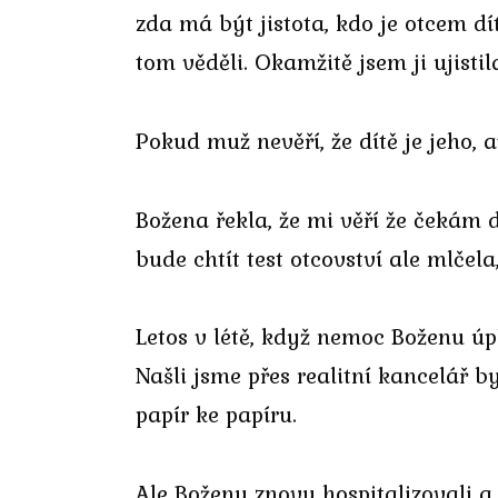
zda má být jistota, kdo je otcem dít
tom věděli. Okamžitě jsem ji ujistil
Pokud muž nevěří, že dítě je jeho, 
Božena řekla, že mi věří že čekám d
bude chtít test otcovství ale mlčela,
Letos v létě, když nemoc Boženu úpl
Našli jsme přes realitní kancelář 
papír ke papíru.
Ale Boženu znovu hospitalizovali a