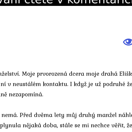
elství. Moje prvorozená dcera moje drahá Eliška 
s ní v neustálém kontaktu. I když je už podruhé
odně nezapomíná.
stí nemá. Před dvěma lety můj druhý manžel náhl
plynula nějaká doba, stále se mi nechce věřit, ž