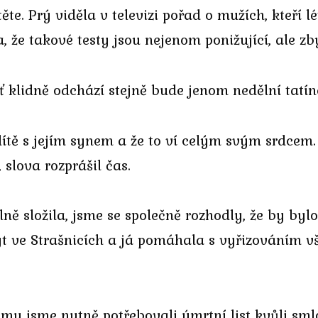
ěte. Prý viděla v televizi pořad o mužích, kteří l
a, že takové testy jsou nejenom ponižující, ale zb
ať klidně odchází stejně bude jenom nedělní tatín
ítě s jejím synem a že to ví celým svým srdcem. 
 slova rozprášil čas.
ně složila, jsme se společně rozhodly, že by bylo
byt ve Strašnicích a já pomáhala s vyřizováním 
 my jsme nutně potřebovali úmrtní list kvůli sm