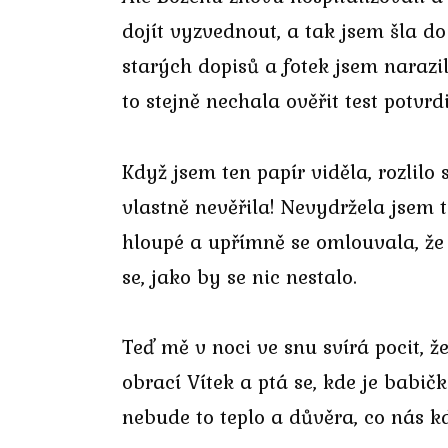
dojít vyzvednout, a tak jsem šla d
starých dopisů a fotek jsem narazi
to stejně nechala ověřit test potvrd
Když jsem ten papír viděla, rozlilo
vlastně nevěřila! Nevydržela jsem t
hloupé a upřímně se omlouvala, že 
se, jako by se nic nestalo.
Teď mě v noci ve snu svírá pocit, 
obrací Vítek a ptá se, kde je babič
nebude to teplo a důvěra, co nás k