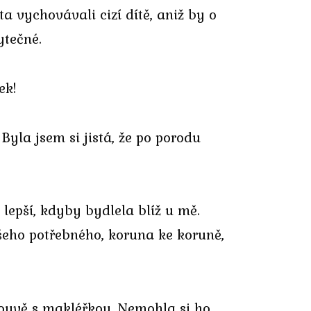
éta vychovávali cizí dítě, aniž by o
ytečné.
ek!
Byla jsem si jistá, že po porodu
 lepší, kdyby bydlela blíž u mě.
všeho potřebného, koruna ke koruně,
louvě s makléřkou. Nemohla si ho