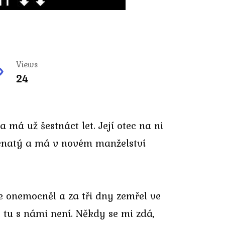
Views
24
má už šestnáct let. Její otec na ni
 ženatý a má v novém manželství
e onemocněl a za tři dny zemřel ve
e tu s námi není. Někdy se mi zdá,