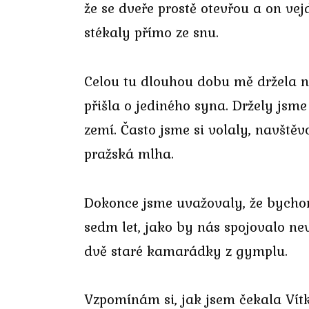
že se dveře prostě otevřou a on ve
stékaly přímo ze snu.
Celou tu dlouhou dobu mě držela na
přišla o jediného syna. Držely jsm
zemí. Často jsme si volaly, navštěv
pražská mlha.
Dokonce jsme uvažovaly, že bychom 
sedm let, jako by nás spojovalo nev
dvě staré kamarádky z gymplu.
Vzpomínám si, jak jsem čekala Vítk