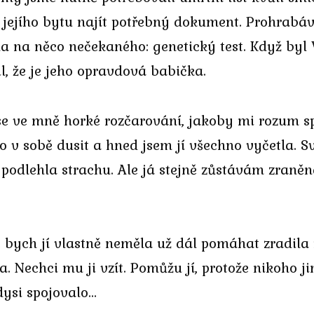
o jejího bytu najít potřebný dokument. Prohrab
la na něco nečekaného: genetický test. Když byl 
il, že je jeho opravdová babička.
 se ve mně horké rozčarování, jakoby mi rozum sp
o v sobě dusit a hned jsem jí všechno vyčetla. Svě
podlehla strachu. Ale já stejně zůstávám zraněn
že bych jí vlastně neměla už dál pomáhat zradila
ka. Nechci mu ji vzít. Pomůžu jí, protože nikoho
dysi spojovalo…