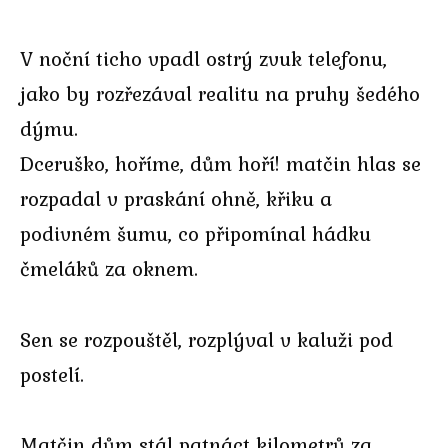
V noční ticho vpadl ostrý zvuk telefonu,
jako by rozřezával realitu na pruhy šedého
dýmu.
Dceruško, hoříme, dům hoří! matčin hlas se
rozpadal v praskání ohně, křiku a
podivném šumu, co připomínal hádku
čmeláků za oknem.
Sen se rozpouštěl, rozplýval v kaluži pod
postelí.
Matčin dům stál patnáct kilometrů za