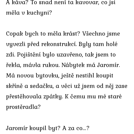
A káva? To snad není ta kavovar, co jsi
měla v kuchyni?
Copak bych to měla krást? Všechno jsme
vyvezli před rekonstrukcí. Byly tam holé
zdi. Pojištění bylo uzavřeno, tak jsem to
řekla, mávla rukou. Nábytek má Jaromír.
Má novou bytovku, ještě nestihl koupit
skříně a sedačku, a věci už jsem od něj zase
přestěhovala zpátky. K čemu mu mé staré
prostěradla?
Jaromír koupil byt? A za co…?