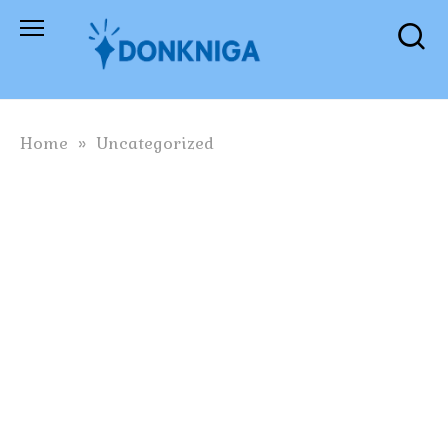
Skip
to
content
Home
»
Uncategorized