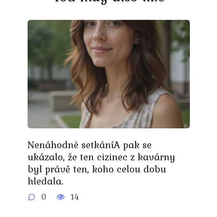
Nenáhodné setkáníA pak se
ukázalo, že ten cizinec z kavárny
byl právě ten, koho celou dobu
hledala.
0
14