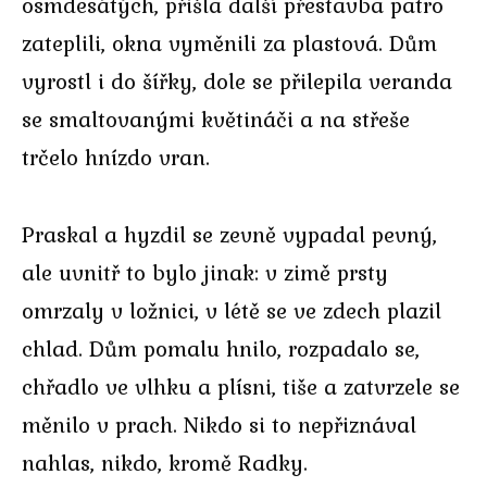
osmdesátých, přišla další přestavba patro
zateplili, okna vyměnili za plastová. Dům
vyrostl i do šířky, dole se přilepila veranda
se smaltovanými květináči a na střeše
trčelo hnízdo vran.
Praskal a hyzdil se zevně vypadal pevný,
ale uvnitř to bylo jinak: v zimě prsty
omrzaly v ložnici, v létě se ve zdech plazil
chlad. Dům pomalu hnilo, rozpadalo se,
chřadlo ve vlhku a plísni, tiše a zatvrzele se
měnilo v prach. Nikdo si to nepřiznával
nahlas, nikdo, kromě Radky.