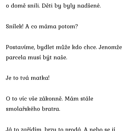
o domě snili. Děti by byly nadšené.
Snílek! A co máma potom?
Postavíme, bydlet může kdo chce. Jenomže
parcela musí být naše.
Je to tvá matka!
O to víc vše zákonně. Mám stále
smolařského bratra.
Já to zařídím, brzy to prodá. A nebo se jí