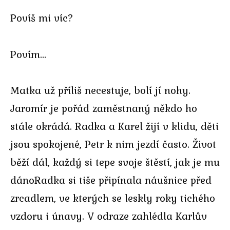
Povíš mi víc?
Povím…
Matka už příliš necestuje, bolí jí nohy.
Jaromír je pořád zaměstnaný někdo ho
stále okrádá. Radka a Karel žijí v klidu, děti
jsou spokojené, Petr k nim jezdí často. Život
běží dál, každý si tepe svoje štěstí, jak je mu
dánoRadka si tiše připínala náušnice před
zrcadlem, ve kterých se leskly roky tichého
vzdoru i únavy. V odraze zahlédla Karlův