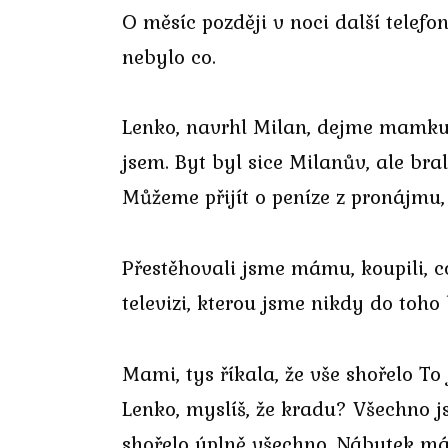
O měsíc později v noci další telef
nebylo co.
Lenko, navrhl Milan, dejme mamku 
jsem. Byt byl sice Milanův, ale b
Můžeme přijít o peníze z pronájmu, 
Přestěhovali jsme mámu, koupili, c
televizi, kterou jsme nikdy do toho
Mami, tys říkala, že vše shořelo To 
Lenko, myslíš, že kradu? Všechno jsm
shořelo úplně všechno. Nábytek má F