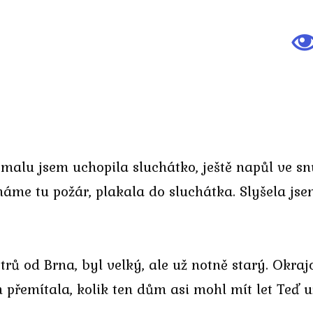
Pomalu jsem uchopila sluchátko, ještě napůl ve 
máme tu požár, plakala do sluchátka. Slyšela jse
ů od Brna, byl velký, ale už notně starý. Okraj
přemítala, kolik ten dům asi mohl mít let Teď už