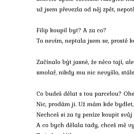
už jsem převezla od něj zpět, nepo
Filip koupil byt? A za co?
To nevím, neptala jsem se, prostě k
Začínalo být jasné, že něco tají, a
smolař, nikdy mu nic nevyšlo, stál
Co budeš dělat s tou parcelou? Oheň
Nic, prodám ji. Už mám kde bydlet
Nechceš si za ty peníze koupit svůj
A co bych dělala tady, chceš mě v