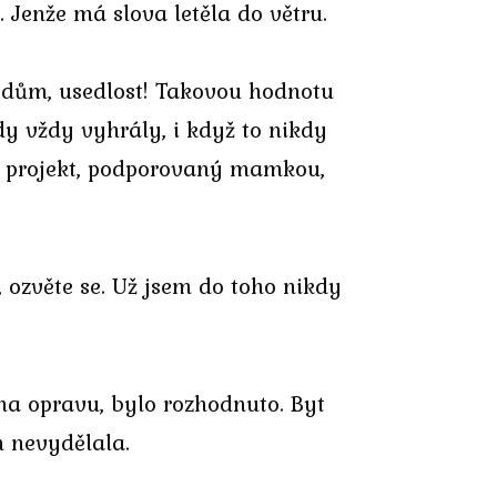
Jenže má slova letěla do větru.
ý dům, usedlost! Takovou hodnotu
y vždy vyhrály, i když to nikdy
pův projekt, podporovaný mamkou,
, ozvěte se. Už jsem do toho nikdy
na opravu, bylo rozhodnuto. Byt
m nevydělala.