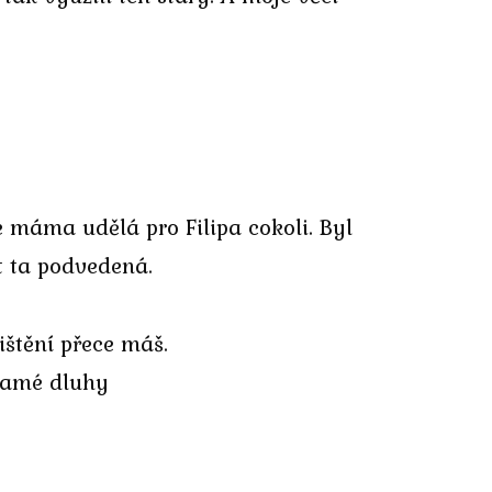
že máma udělá pro Filipa cokoli. Byl
t ta podvedená.
ištění přece máš.
 samé dluhy