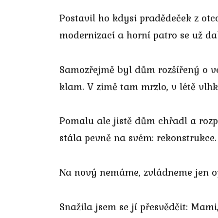
Postavil ho kdysi pradědeček z otc
modernizací a horní patro se už da
Samozřejmě byl dům rozšířený o ver
klam. V zimě tam mrzlo, v létě vlhk
Pomalu ale jistě dům chřadl a rozp
stála pevně na svém: rekonstrukce
Na nový nemáme, zvládneme jen opr
Snažila jsem se jí přesvědčit: Mami