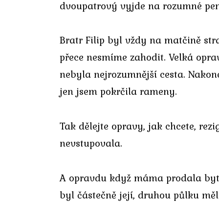
dvoupatrový vyjde na rozumné peníz
Bratr Filip byl vždy na matčině st
přece nesmíme zahodit. Velká opra
nebyla nejrozumnější cesta. Nakone
jen jsem pokrčila rameny.
Tak dělejte opravy, jak chcete, re
nevstupovala.
A opravdu když máma prodala byt, 
byl částečně její, druhou půlku měl