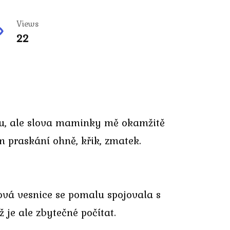
Views
22
snu, ale slova maminky mě okamžitě
m praskání ohně, křik, zmatek.
ová vesnice se pomalu spojovala s
 je ale zbytečné počítat.