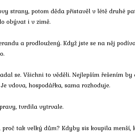
ovy strany, potom děda přistavěl v létě druhé pa
lo obývat i v zimě.
andu a prodloužený. Když jste se na něj podíval
o.
adal se. Všichni to věděli. Nejlepším řešením b
. Je vdova, hospodářka, sama rozhoduje.
avy, tvrdila vytrvale.
, proč tak velký dům? Kdyby sis koupila menší, kr