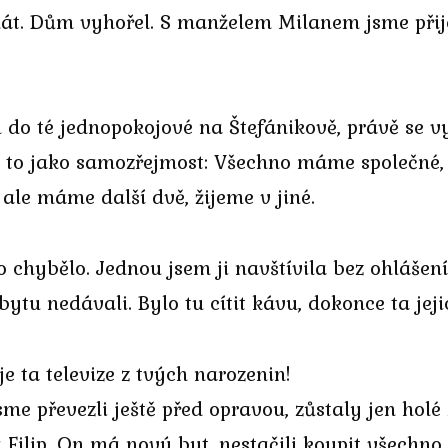
onát. Dům vyhořel. S manželem Milanem jsme přije
do té jednopokojové na Štefánikově, právě se vy
ral to jako samozřejmost: Všechno máme společné
ale máme další dvě, žijeme v jiné.
o chybělo. Jednou jsem ji navštívila bez ohláše
 bytu nedávali. Bylo tu cítit kávu, dokonce ta je
je ta televize z tvých narozenin!
e převezli ještě před opravou, zůstaly jen holé zd
ilip. On má nový byt, nestačili koupit všechno, 