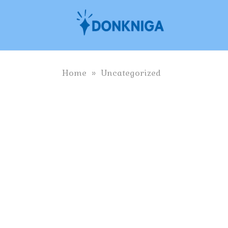
Skip
to
content
Home
»
Uncategorized