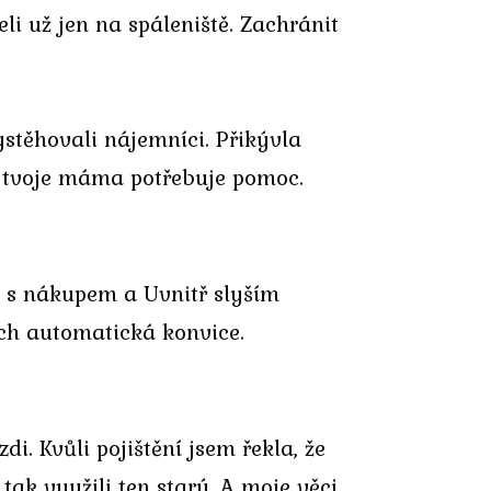
li už jen na spáleniště. Zachránit
stěhovali nájemníci. Přikývla
, tvoje máma potřebuje pomoc.
ní s nákupem a Uvnitř slyším
jich automatická konvice.
i. Kvůli pojištění jsem řekla, že
tak využili ten starý. A moje věci