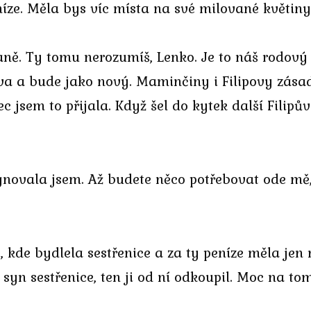
e. Měla bys víc místa na své milované květiny. 
raně. Ty tomu nerozumíš, Lenko. Je to náš rodov
va a bude jako nový. Maminčiny i Filipovy zásad
c jsem to přijala. Když šel do kytek další Fili
zignovala jsem. Až budete něco potřebovat ode mě
kde bydlela sestřenice a za ty peníze měla jen 
 syn sestřenice, ten ji od ní odkoupil. Moc na to