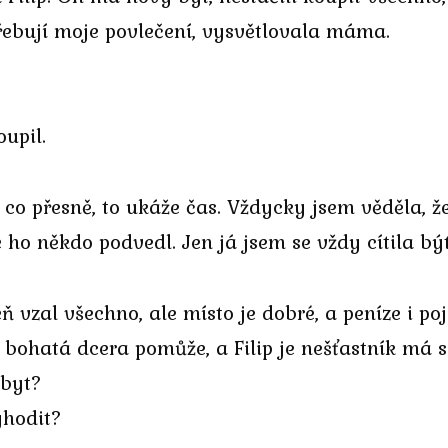
třebují moje povlečení, vysvětlovala máma.
oupil.
le co přesně, to ukáže čas. Vždycky jsem věděla, 
e ho někdo podvedl. Jen já jsem se vždy cítila bý
 vzal všechno, ale místo je dobré, a peníze i poj
, bohatá dcera pomůže, a Filip je nešťastník má
 byt?
yhodit?