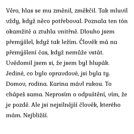
Věro, hlas se mu změnil, změkčil. Tak mluvil
vždy, když něco potřeboval. Poznala ten tón
okamžitě a ztuhla vnitřně. Dlouho jsem
přemýšlel, když tak ležím. Člověk má na
přemýšlení čas, když nemůže vstát.
Uvědomil jsem si, že jsem byl hlupák.
Jediné, co bylo opravdové, jsi byla ty.
Domov, rodina. Karina mávl rukou. To
chápeš sama. Neprosím o odpuštění, vím, že
je pozdě. Ale jsi nejsilnější člověk, kterého
mám. Nejbližší.