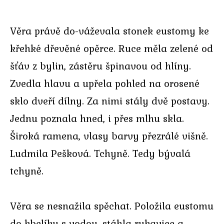
Věra právě do-váževala stonek eustomy ke
křehké dřevěné opěrce. Ruce měla zelené od
šťáv z bylin, zástěru špinavou od hlíny.
Zvedla hlavu a upřela pohled na orosené
sklo dveří dílny. Za nimi stály dvě postavy.
Jednu poznala hned, i přes mlhu skla.
Široká ramena, vlasy barvy přezrálé višně.
Ludmila Pešková. Tchyně. Tedy bývalá
tchyně.
Věra se nesnažila spěchat. Položila eustomu
do kbelíku s vodou, stáhla rukavice a