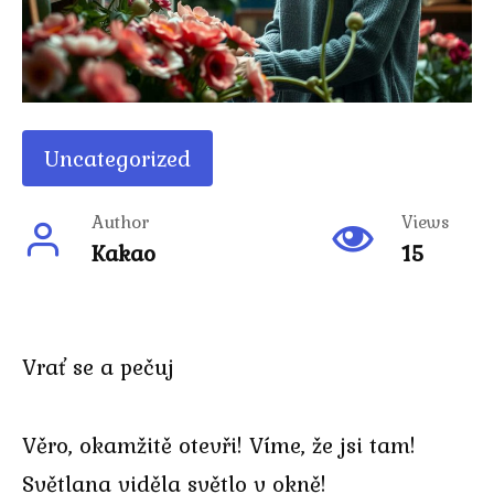
Uncategorized
Author
Views
Kakao
15
Vrať se a pečuj
Věro, okamžitě otevři! Víme, že jsi tam!
Světlana viděla světlo v okně!