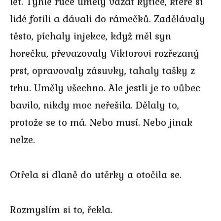
let. Tyhle ruce uměly vázat kytice, které si
lidé fotili a dávali do rámečků. Zadělávaly
těsto, píchaly injekce, když měl syn
horečku, převazovaly Viktorovi rozřezaný
prst, opravovaly zásuvky, tahaly tašky z
trhu. Uměly všechno. Ale jestli je to vůbec
bavilo, nikdy moc neřešila. Dělaly to,
protože se to má. Nebo musí. Nebo jinak
nelze.
Otřela si dlaně do utěrky a otočila se.
Rozmyslím si to, řekla.