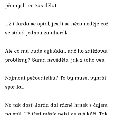
přemýšlí, co zas dělat.
Už i Jarda se optal, jestli se něco neděje což
se stává jednou za uherák.
Ale co mu bude vykládat, nač ho zatěžovat
problémy? Sama nevěděla, jak z toho ven.
Najmout pečovatelku? To by musel vyhrát
sportku.
No tak dost! Jarda dal rázně hrnek s čajem
na stůl. Už třetí měsíc nejsi ve své kůži. Tak