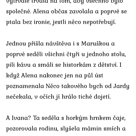
vytrvale trvala na tom, aby všechno bylo
společné. Alena občas zavolala a poprvé se
ptala bez ironie, jestli něco nepotřebují.
Jednou přišla návštěva i s Maruškou a
poprvé seděli všichni čtyři u jednoho stolu,
pili kávu a smáli se historkám z dětství. I
když Alena nakonec jen na půl úst
poznamenala Něco takového bych od Jardy
nečekala, v očích jí hrálo tiché dojetí.
A Ivana? Ta seděla s horkým hrnkem čaje,
pozorovala rodinu, slyšela mámin smích a