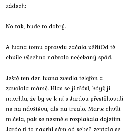
zádech:
No tak, bude to dobrý.
A Ivana tomu opravdu začala věřitOd té
chvíle všechno nabralo nečekaný spád.
Ještě ten den Ivana zvedla telefon a
zavolala mámě. Hlas se jí třásl, když jí
navrhla, že by se k ní s Jardou přestěhovali
ne na návštěvu, ale na trvalo. Marie chvíli
mlčela, pak se nesměle rozplakala dojetím.
Jardo ti to navrhl sám od sebe? zeptala se