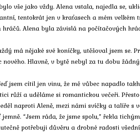
ylo vše jako vždy. Alena vstala, najedla se, ukl
gantní, tentokrát jen v kraťasech a mém velkém t
ch hráčů. Alena byla závislá na počítačových hrá
ždý má nějaké své koníčky, utěšoval jsem se. P
c nového. Hlavně, v bytě nebyl za tu dobu žádný 
eď jsem cítil jen vinu, že mě vůbec napadlo takh
tici růží a uděláme si romantickou večeři. Přest
seděl naproti Aleně, mezi námi svíčky a talíře s 
 jemně. “Jsem ráda, že jsme spolu,” řekla tichým 
skutečně potřebuji důvěru a drobné radosti všedn