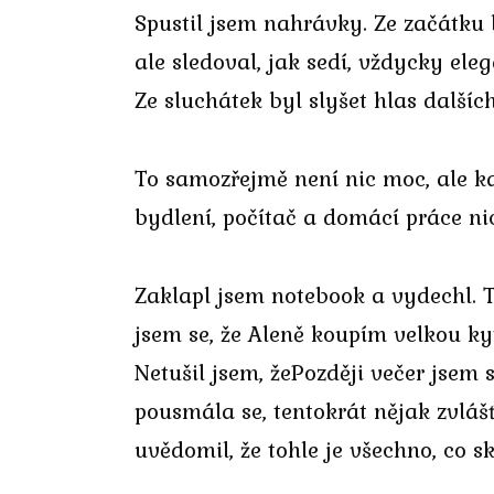
Spustil jsem nahrávky. Ze začátku b
ale sledoval, jak sedí, vždycky ele
Ze sluchátek byl slyšet hlas další
To samozřejmě není nic moc, ale ka
bydlení, počítač a domácí práce ni
Zaklapl jsem notebook a vydechl. T
jsem se, že Aleně koupím velkou ky
Netušil jsem, žePozději večer jsem 
pousmála se, tentokrát nějak zvlášť
uvědomil, že tohle je všechno, co 