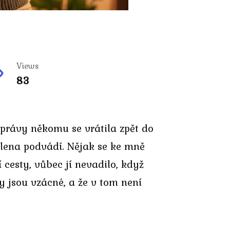
Views
83
právy někomu se vrátila zpět do
Alena podvádí. Nějak se ke mně
esty, vůbec jí nevadilo, když
y jsou vzácné, a že v tom není