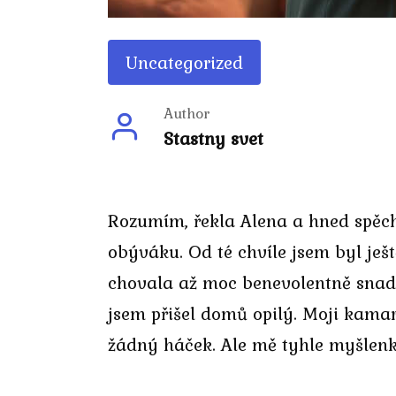
Uncategorized
Author
Stastny svet
Rozumím, řekla Alena a hned spěch
obýváku. Od té chvíle jsem byl je
chovala až moc benevolentně snadn
jsem přišel domů opilý. Moji kamar
žádný háček. Ale mě tyhle myšlenky