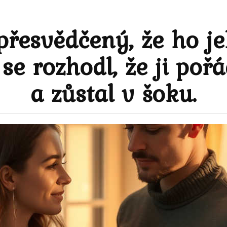
 přesvědčený, že ho j
se rozhodl, že ji pořá
a zůstal v šoku.