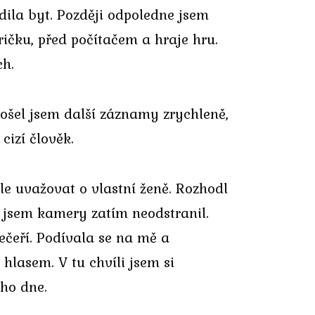
idila byt. Později odpoledne jsem
ričku, před počítačem a hraje hru.
ch.
rošel jsem další záznamy zrychleně,
cizí člověk.
le uvažovat o vlastní ženě. Rozhodl
o jsem kamery zatím neodstranil.
večeří. Podívala se na mě a
hlasem. V tu chvíli jsem si
ího dne.