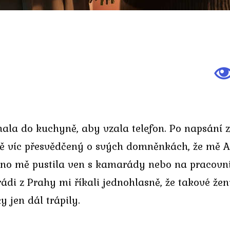
ala do kuchyně, aby vzala telefon. Po napsání z
ště víc přesvědčený o svých domněnkách, že mě 
o mě pustila ven s kamarády nebo na pracovní c
ádi z Prahy mi říkali jednohlasně, že takové žen
 jen dál trápily.