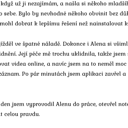
o když už ji nezajímám, a našla si někoho mladš
o sebe. Bylo by nevhodné někoho obvinit bez důk
nemohl dobrat k lepšímu řešení než nainstalovat 
ížděl ve špatné náladě. Dokonce i Alena si všim
nění. Její péče mě trochu uklidnila, takže jsem s
vat videa online, a navíc jsem na to neměl moc č
a záznam. Po pár minutách jsem aplikaci zavřel a
 den jsem vyprovodil Alenu do práce, otevřel not
át celou pravdu.