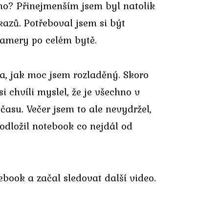
ího? Přinejmenším jsem byl natolik
azů. Potřeboval jsem si být
kamery po celém bytě.
la, jak moc jsem rozladěný. Skoro
i chvíli myslel, že je všechno v
asu. Večer jsem to ale nevydržel,
 odložil notebook co nejdál od
ebook a začal sledovat další video.