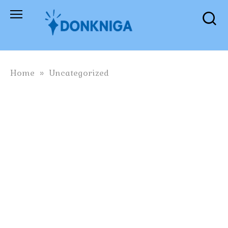
Skip
to
content
Home
»
Uncategorized