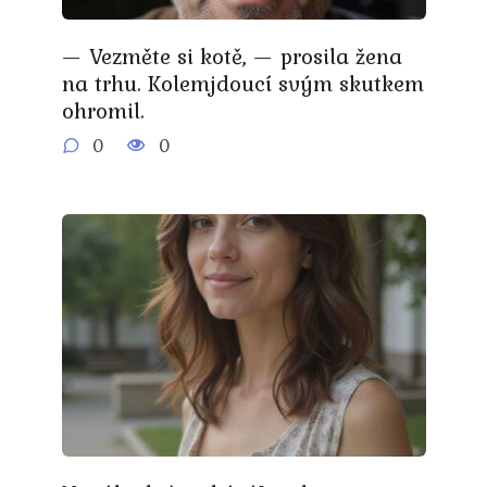
— Vezměte si kotě, — prosila žena
na trhu. Kolemjdoucí svým skutkem
ohromil.
0
0