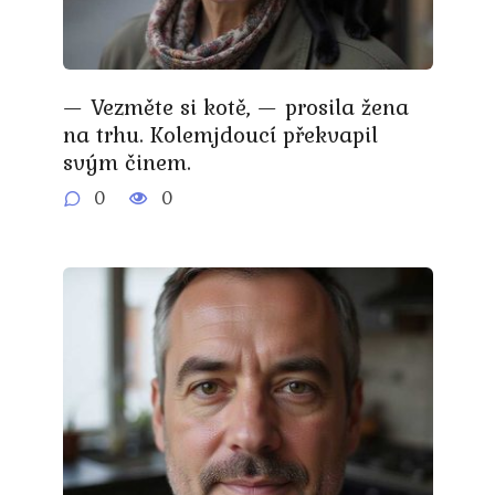
— Vezměte si kotě, — prosila žena
na trhu. Kolemjdoucí překvapil
svým činem.
0
0