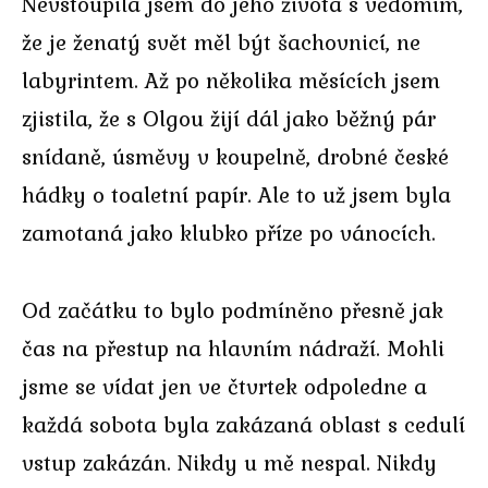
Nevstoupila jsem do jeho života s vědomím,
že je ženatý svět měl být šachovnicí, ne
labyrintem. Až po několika měsících jsem
zjistila, že s Olgou žijí dál jako běžný pár
snídaně, úsměvy v koupelně, drobné české
hádky o toaletní papír. Ale to už jsem byla
zamotaná jako klubko příze po vánocích.
Od začátku to bylo podmíněno přesně jak
čas na přestup na hlavním nádraží. Mohli
jsme se vídat jen ve čtvrtek odpoledne a
každá sobota byla zakázaná oblast s cedulí
vstup zakázán. Nikdy u mě nespal. Nikdy