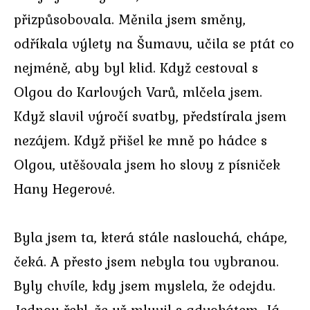
přizpůsobovala. Měnila jsem směny,
odříkala výlety na Šumavu, učila se ptát co
nejméně, aby byl klid. Když cestoval s
Olgou do Karlových Varů, mlčela jsem.
Když slavil výročí svatby, předstírala jsem
nezájem. Když přišel ke mně po hádce s
Olgou, utěšovala jsem ho slovy z písniček
Hany Hegerové.
Byla jsem ta, která stále naslouchá, chápe,
čeká. A přesto jsem nebyla tou vybranou.
Byly chvíle, kdy jsem myslela, že odejdu.
Jednou řekl, že už mluvil s advokátem. Já