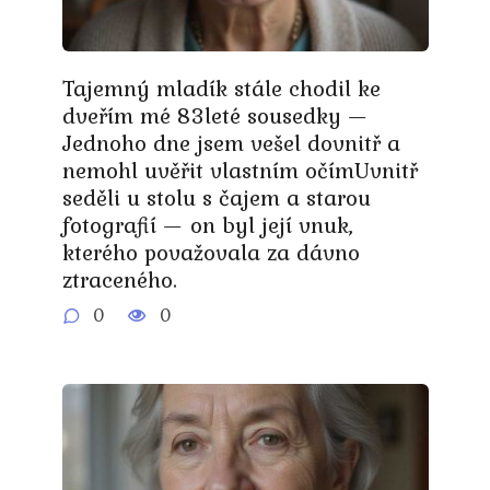
Tajemný mladík stále chodil ke
dveřím mé 83leté sousedky —
Jednoho dne jsem vešel dovnitř a
nemohl uvěřit vlastním očímUvnitř
seděli u stolu s čajem a starou
fotografií — on byl její vnuk,
kterého považovala za dávno
ztraceného.
0
0