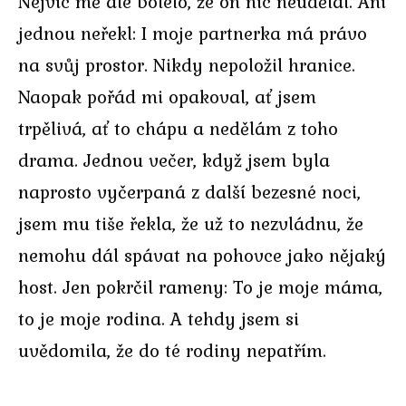
Nejvíc mě ale bolelo, že on nic neudělal. Ani
jednou neřekl: I moje partnerka má právo
na svůj prostor. Nikdy nepoložil hranice.
Naopak pořád mi opakoval, ať jsem
trpělivá, ať to chápu a nedělám z toho
drama. Jednou večer, když jsem byla
naprosto vyčerpaná z další bezesné noci,
jsem mu tiše řekla, že už to nezvládnu, že
nemohu dál spávat na pohovce jako nějaký
host. Jen pokrčil rameny: To je moje máma,
to je moje rodina. A tehdy jsem si
uvědomila, že do té rodiny nepatřím.