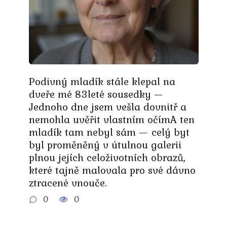
Podivný mladík stále klepal na
dveře mé 83leté sousedky —
Jednoho dne jsem vešla dovnitř a
nemohla uvěřit vlastním očímA ten
mladík tam nebyl sám — celý byt
byl proměněný v útulnou galerii
plnou jejích celoživotních obrazů,
které tajně malovala pro své dávno
ztracené vnouče.
0
0