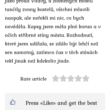
jako proud Vltavy, u zlomených mostů
tančily zvony kostelů, všichni mluvili
naopak, ale neřekli mi nic, co bych
nevěděla. Kapsy jsem měla plné korun a v
očích stříbrné stíny města. Rozhodnutí,
které jsem udělala, se zdálo být lehčí než
sen samotný, zatímco čas v těch stěnách
tekl jinak než kdekoliv jinde.
Rate article
Press «Like» and get the best