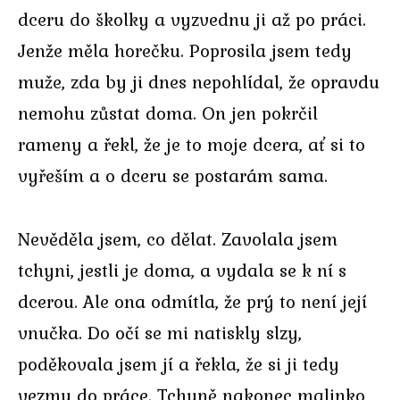
dceru do školky a vyzvednu ji až po práci.
Jenže měla horečku. Poprosila jsem tedy
muže, zda by ji dnes nepohlídal, že opravdu
nemohu zůstat doma. On jen pokrčil
rameny a řekl, že je to moje dcera, ať si to
vyřeším a o dceru se postarám sama.
Nevěděla jsem, co dělat. Zavolala jsem
tchyni, jestli je doma, a vydala se k ní s
dcerou. Ale ona odmítla, že prý to není její
vnučka. Do očí se mi natiskly slzy,
poděkovala jsem jí a řekla, že si ji tedy
vezmu do práce. Tchyně nakonec malinko