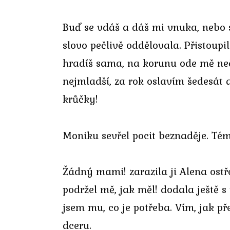
Buď se vdáš a dáš mi vnuka, nebo 
slovo pečlivě oddělovala. Přistoupi
hradíš sama, na korunu ode mě neč
nejmladší, za rok oslavím šedesát 
krůčky!
Moniku sevřel pocit beznaděje. Té
Žádný mami! zarazila ji Alena ostř
podržel mě, jak měl! dodala ještě 
jsem mu, co je potřeba. Vím, jak př
dceru.