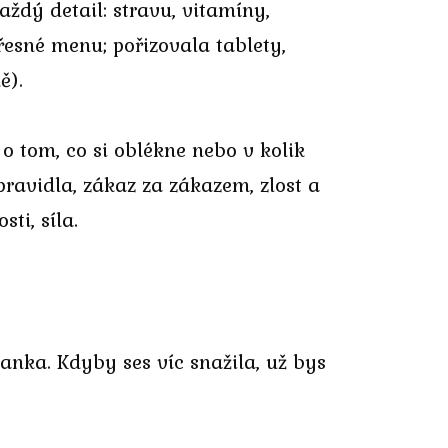
ždý detail: stravu, vitamíny,
řesné menu; pořizovala tablety,
ě).
o tom, co si oblékne nebo v kolik
pravidla, zákaz za zákazem, zlost a
ti, síla.
lanka. Kdyby ses víc snažila, už bys
!