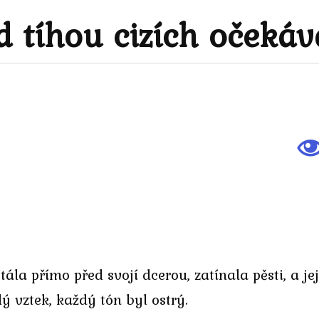
d tíhou cizích očekáv
tála přímo před svojí dcerou, zatínala pěsti, a j
lý vztek, každý tón byl ostrý.