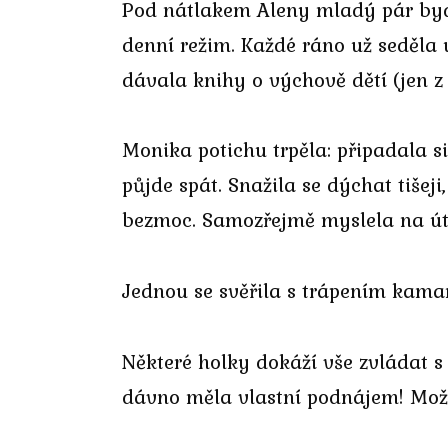
Pod nátlakem Aleny mladý pár bydle
denní režim. Každé ráno už seděla 
dávala knihy o výchově dětí (jen z
Monika potichu trpěla: připadala s
půjde spát. Snažila se dýchat tiše
bezmoc. Samozřejmě myslela na útěk,
Jednou se svěřila s trápením kama
Některé holky dokáží vše zvládat s 
dávno měla vlastní podnájem! Možnos