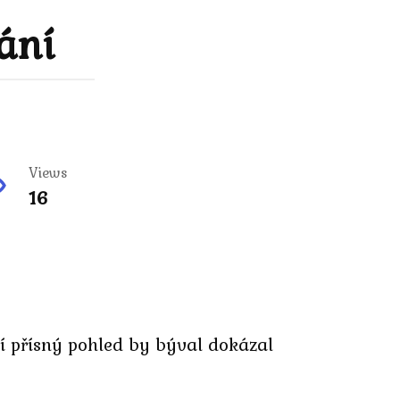
ání
Views
16
ejí přísný pohled by býval dokázal