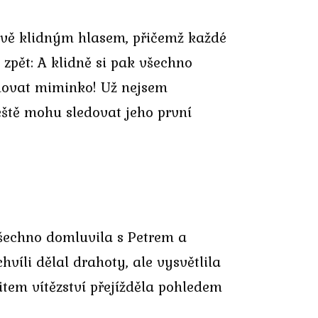
ově klidným hlasem, přičemž každé
 zpět: A klidně si pak všechno
chovat miminko! Už nejsem
eště mohu sledovat jeho první
všechno domluvila s Petrem a
víli dělal drahoty, ale vysvětlila
citem vítězství přejížděla pohledem