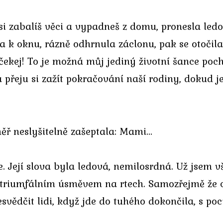
si zabalíš věci a vypadneš z domu, pronesla led
la k oknu, rázně odhrnula záclonu, pak se otočila
ekej! To je možná můj jediný životní šance po
a přeju si zažít pokračování naší rodiny, dokud j
měř neslyšitelně zašeptala: Mami…
e. Její slova byla ledová, nemilosrdná. Už jsem 
s triumfálním úsměvem na rtech. Samozřejmě že ch
esvědčit lidi, když jde do tuhého dokončila, s po