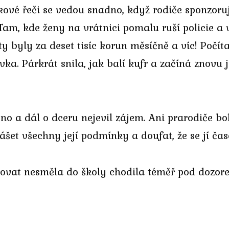
akové řeči se vedou snadno, když rodiče sponzoru
Tam, kde ženy na vrátnici pomalu ruší policie a v
 byly za deset tisíc korun měsíčně a víc! Počít
ovka. Párkrát snila, jak balí kufr a začíná znovu j
no a dál o dceru nejevil zájem. Ani prarodiče bo
et všechny její podmínky a doufat, že se jí čas
covat nesměla do školy chodila téměř pod dozor