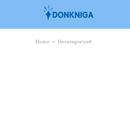
Skip
to
content
Home
»
Uncategorized