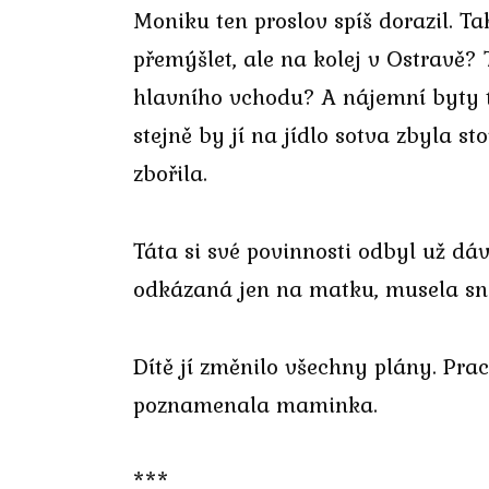
Moniku ten proslov spíš dorazil. T
přemýšlet, ale na kolej v Ostravě? 
hlavního vchodu? A nájemní byty ty
stejně by jí na jídlo sotva zbyla st
zbořila.
Táta si své povinnosti odbyl už dáv
odkázaná jen na matku, musela snáš
Dítě jí změnilo všechny plány. Pra
poznamenala maminka.
***