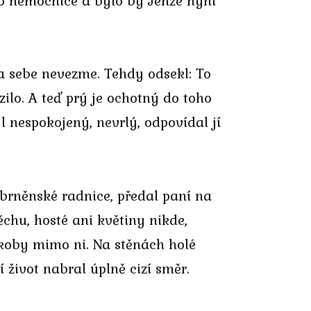
do nemocnice a bylo by Jenže nyní
a sebe nevezme. Tehdy odsekl: To
lo. A teď prý je ochotný do toho
yl nespokojený, nevrlý, odpovídal jí
 brněnské radnice, předal paní na
chu, hosté ani květiny nikde,
akoby mimo ni. Na stěnách holé
í život nabral úplně cizí směr.