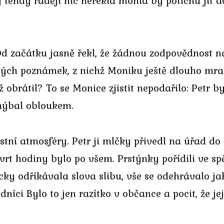
y tehdy raději nic neřekla mohla by potichu jít 
Od začátku jasně řekl, že žádnou zodpovědnost n
ých poznámek, z nichž Moniku ještě dlouho mrazi
 obrátil? To se Monice zjistit nepodařilo: Petr b
hýbal obloukem.
stní atmosféry. Petr ji mlčky přivedl na úřad do
vrt hodiny bylo po všem. Prstýnky pořídili ve spě
cky odříkávala slova slibu, vše se odehrávalo j
dníci Bylo to jen razítko v občance a pocit, že jej