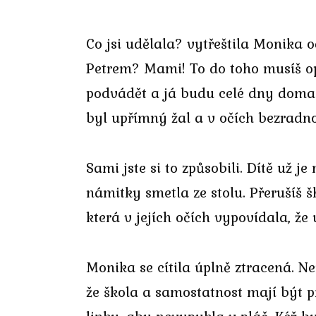
Co jsi udělala? vytřeštila Monika oč
Petrem? Mami! To do toho musíš op
podvádět a já budu celé dny doma s
byl upřímný žal a v očích bezradn
Sami jste si to způsobili. Dítě už 
námitky smetla ze stolu. Přerušíš 
která v jejích očích vypovídala, že
Monika se cítila úplně ztracená. Ne
že škola a samostatnost mají být 