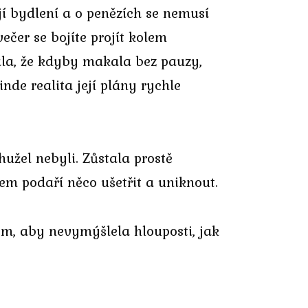
jí bydlení a o penězích se nemusí
ečer se bojíte projít kolem
ala, že kdyby makala bez pauzy,
inde realita její plány rychle
hužel nebyli. Zůstala prostě
em podaří něco ušetřit a uniknout.
em, aby nevymýšlela hlouposti, jak