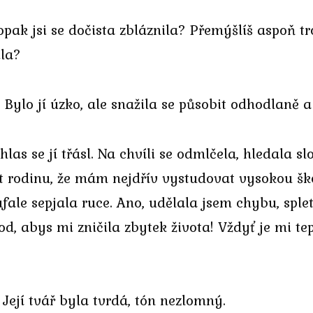
opak jsi se dočista zbláznila? Přemýšlíš aspoň t
ila?
Bylo jí úzko, ale snažila se působit odhodlaně a
as se jí třásl. Na chvíli se odmlčela, hledala sl
it rodinu, že mám nejdřív vystudovat vysokou ško
fale sepjala ruce. Ano, udělala jsem chybu, sple
d, abys mi zničila zbytek života! Vždyť je mi te
ejí tvář byla tvrdá, tón nezlomný.