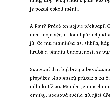
linky, aby nevypukla v pláč. Kéž b
je pozdě cokoli měnit.
A Petr? Právě on nejvíc překvapil 
není moje věc, a dodal pár odpudiv
jít. Co mu maminka asi slíbila, když
hrubě a tématu budoucnosti se vy
Svatební den byl brzy a bez slavno
přepážce těhotenský průkaz a za čt
nálada tíživá. Monika jen mechani
omítky, neonová světla, zívající úře