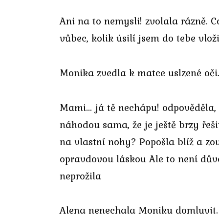
Ani na to nemysli! zvolala rázně. C
vůbec, kolik úsilí jsem do tebe vlož
Monika zvedla k matce uslzené oči. 
Mami… já tě nechápu! odpověděla, hl
náhodou sama, že je ještě brzy řeš
na vlastní nohy? Popošla blíž a zou
opravdovou láskou Ale to není důvo
neprožila
Alena nenechala Moniku domluvit. J