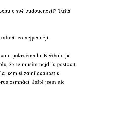
rochu o své budoucnosti? Tušíš
 mluvit co nejpevněji.
ova a pokračovala: Neříkala jsi
lu, že se musím nejdřív postavit
tla jsem si zamilovanost s
prve osmnáct! Ještě jsem nic