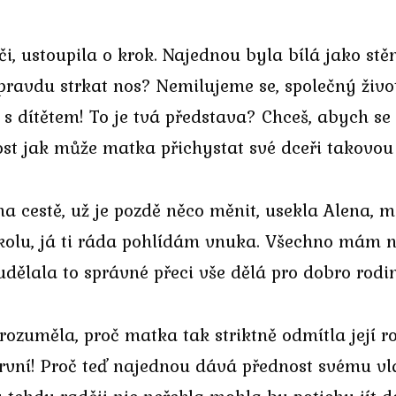
i, ustoupila o krok. Najednou byla bílá jako stěna
ravdu strkat nos? Nemilujeme se, společný život
 dítětem! To je tvá představa? Chceš, abych se c
ost jak může matka přichystat své dceři takovo
je na cestě, už je pozdě něco měnit, usekla Alena,
školu, já ti ráda pohlídám vnuka. Všechno mám n
 udělala to správné přeci vše dělá pro dobro rodi
rozuměla, proč matka tak striktně odmítla její ro
první! Proč teď najednou dává přednost svému vl