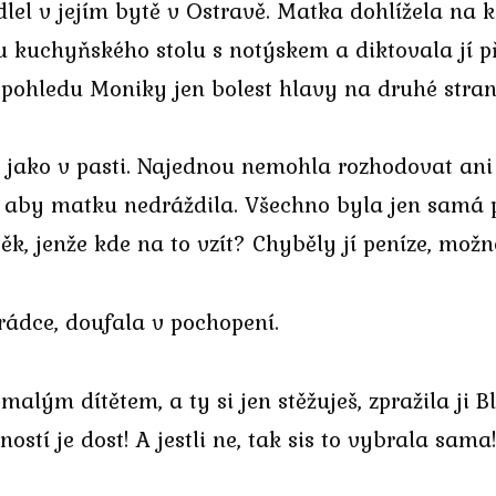
l v jejím bytě v Ostravě. Matka dohlížela na ka
u kuchyňského stolu s notýskem a diktovala jí p
 pohledu Moniky jen bolest hlavy na druhé stran
i jako v pasti. Najednou nemohla rozhodovat ani 
ji, aby matku nedráždila. Všechno byla jen samá 
 jenže kde na to vzít? Chyběly jí peníze, možnos
rádce, doufala v pochopení.
malým dítětem, a ty si jen stěžuješ, zpražila ji B
tí je dost! A jestli ne, tak sis to vybrala sama