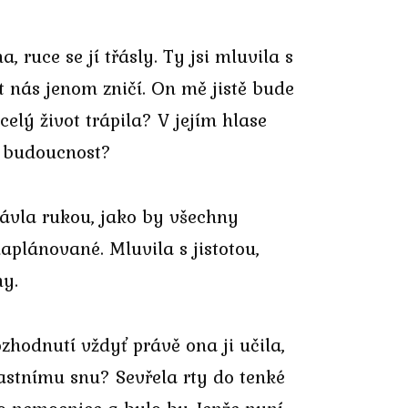
, ruce se jí třásly. Ty jsi mluvila s
 nás jenom zničí. On mě jistě bude
elý život trápila? V jejím hlase
u budoucnost?
 mávla rukou, jako by všechny
aplánované. Mluvila s jistotou,
ny.
zhodnutí vždyť právě ona ji učila,
astnímu snu? Sevřela rty do tenké