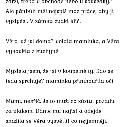
zdrží, třeba v obchodě nebo u sousedky.”
Ale pánbůh měl nejspíš moc práce, aby ji
vyslyšel. V zámku cvakl klíč.
Věro, už jsi doma? volala maminka, a Věra
vykoukla z kuchyně.
Myslela jsem, že jsi v koupelně ty. Kdo se
teda sprchuje? maminka přimhouřila oči.
Mami, nekřič. Je to muž, co zůstal pozadu
za vlakem. Dáme mu najíst a odejde.
snažila se Věra vysvětlit co nejjemněji.