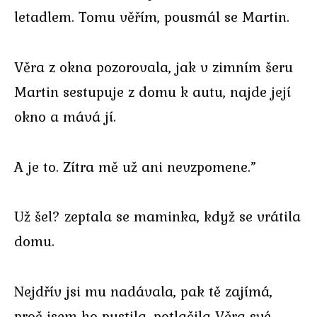
letadlem. Tomu věřím, pousmál se Martin.
Věra z okna pozorovala, jak v zimním šeru
Martin sestupuje z domu k autu, najde její
okno a mává jí.
A je to. Zítra mě už ani nevzpomene.”
Už šel? zeptala se maminka, když se vrátila
domu.
Nejdřív jsi mu nadávala, pak tě zajímá,
proč jsem ho pustila. potlačila Věra své