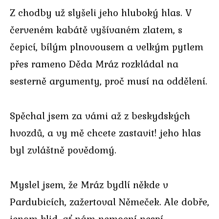
Z chodby už slyšeli jeho hluboký hlas. V
červeném kabátě vyšívaném zlatem, s
čepicí, bílým plnovousem a velkým pytlem
přes rameno Děda Mráz rozkládal na
sesterně argumenty, proč musí na oddělení.
Spěchal jsem za vámi až z beskydských
hvozdů, a vy mě chcete zastavit! jeho hlas
byl zvláštně povědomý.
Myslel jsem, že Mráz bydlí někde v
Pardubicích, zažertoval Němeček. Ale dobře,
jenom klid, ať nám nemocní nespí.