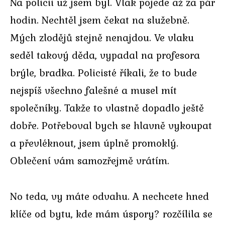
Na policii už jsem byl. Vlak pojede až za pár
hodin. Nechtěl jsem čekat na služebně.
Mých zlodějů stejně nenajdou. Ve vlaku
seděl takový děda, vypadal na profesora
brýle, bradka. Policisté říkali, že to bude
nejspíš všechno falešné a musel mít
společníky. Takže to vlastně dopadlo ještě
dobře. Potřeboval bych se hlavně vykoupat
a převléknout, jsem úplně promoklý.
Oblečení vám samozřejmě vrátím.
No teda, vy máte odvahu. A nechcete hned
klíče od bytu, kde mám úspory? rozčílila se