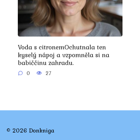
Voda s citronemOchutnala ten
kyselý nápoj a vzpomněla si na
babiččinu zahradu.
0
27
© 2026 Donkniga