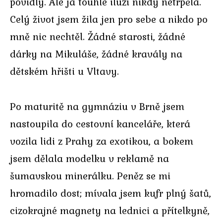
povidly. Ale já touhle iluzí nikdy netrpěla.
Celý život jsem žila jen pro sebe a nikdo po
mně nic nechtěl. Žádné starosti, žádné
dárky na Mikuláše, žádné kravály na
dětském hřišti u Vltavy.
Po maturitě na gymnáziu v Brně jsem
nastoupila do cestovní kanceláře, která
vozila lidi z Prahy za exotikou, a bokem
jsem dělala modelku v reklamě na
šumavskou minerálku. Peněz se mi
hromadilo dost; mívala jsem kufr plný šatů,
cizokrajné magnety na lednici a přítelkyně,