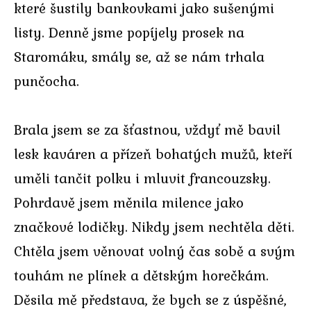
které šustily bankovkami jako sušenými
listy. Denně jsme popíjely prosek na
Staromáku, smály se, až se nám trhala
punčocha.
Brala jsem se za šťastnou, vždyť mě bavil
lesk kaváren a přízeň bohatých mužů, kteří
uměli tančit polku i mluvit francouzsky.
Pohrdavě jsem měnila milence jako
značkové lodičky. Nikdy jsem nechtěla děti.
Chtěla jsem věnovat volný čas sobě a svým
touhám ne plínek a dětským horečkám.
Děsila mě představa, že bych se z úspěšné,