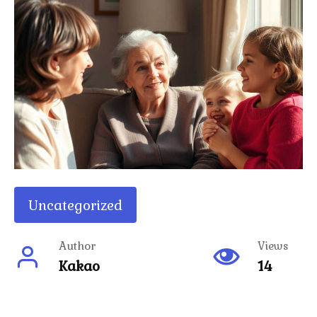
Uncategorized
Author
Views
Kakao
14