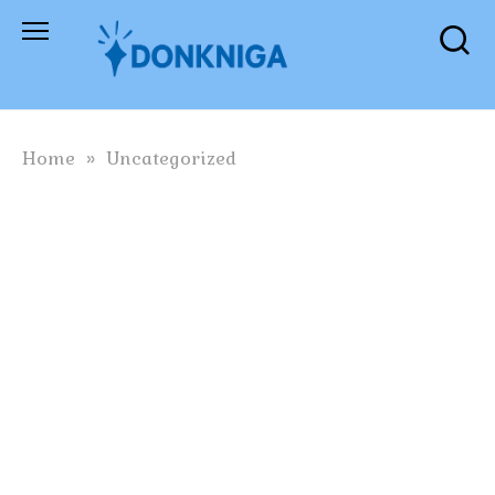
Skip
to
content
Home
»
Uncategorized