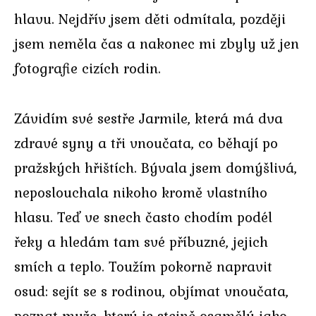
hlavu. Nejdřív jsem děti odmítala, později
jsem neměla čas a nakonec mi zbyly už jen
fotografie cizích rodin.
Závidím své sestře Jarmile, která má dva
zdravé syny a tři vnoučata, co běhají po
pražských hřištích. Bývala jsem domýšlivá,
neposlouchala nikoho kromě vlastního
hlasu. Teď ve snech často chodím podél
řeky a hledám tam své příbuzné, jejich
smích a teplo. Toužím pokorně napravit
osud: sejít se s rodinou, objímat vnoučata,
poznat muže, který je stejně osamělý jako