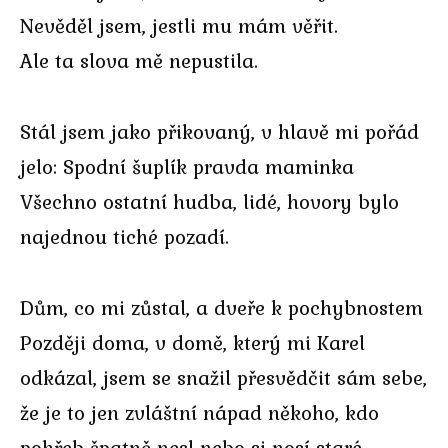
Nevěděl jsem, jestli mu mám věřit.
Ale ta slova mě nepustila.
Stál jsem jako přikovaný, v hlavě mi pořád
jelo: Spodní šuplík pravda maminka
Všechno ostatní hudba, lidé, hovory bylo
najednou tiché pozadí.
Dům, co mi zůstal, a dveře k pochybnostem
Později doma, v domě, který mi Karel
odkázal, jsem se snažil přesvědčit sám sebe,
že je to jen zvláštní nápad někoho, kdo
pohřeb špatně nesl nebo si nosí staré