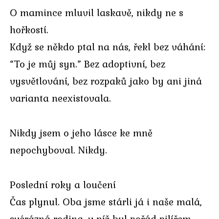
O mamince mluvil laskavě, nikdy ne s
hořkostí.
Když se někdo ptal na nás, řekl bez váhání:
“To je můj syn.” Bez adoptivní, bez
vysvětlování, bez rozpaků jako by ani jiná
varianta neexistovala.
Nikdy jsem o jeho lásce ke mně
nepochyboval. Nikdy.
Poslední roky a loučení
Čas plynul. Oba jsme stárli já i naše malá,
svérázná rodina, v níž byl pořád pilířem