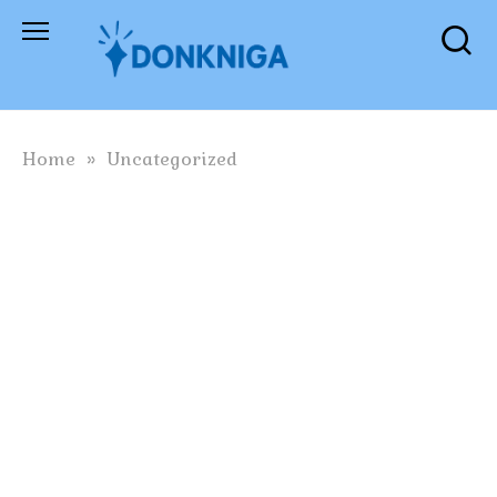
Skip
to
content
Home
»
Uncategorized