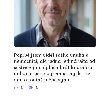
Poprvé jsem viděl svého vnuka v
nemocnici, ale jedna jediná věta od
sestřičky mi úplně obrátila vzhůru
nohama vše, co jsem si myslel, že
vím o rodině mého syna.
0
0