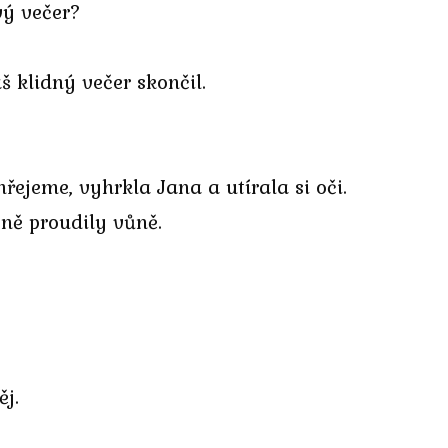
vý večer?
 klidný večer skončil.
hřejeme, vyhrkla Jana a utírala si oči.
yně proudily vůně.
ěj.