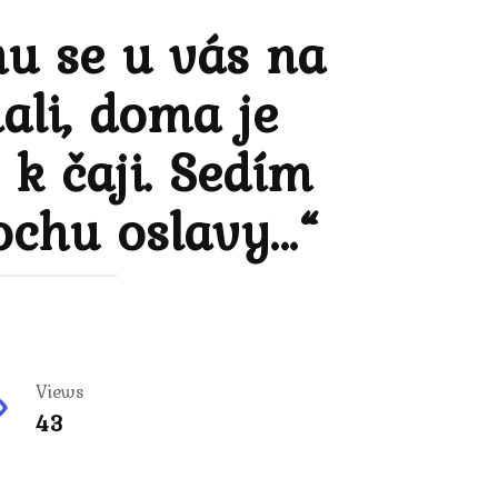
hu se u vás na
ali, doma je
k čaji. Sedím
rochu oslavy…“
Views
43