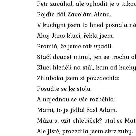
Petr zaváhal, ale vyhodit je v tako
Pojďte dál Zavolám Alenu.
V kuchyni jsem to hned poznala náš
Ahoj Jano kluci, řekla jsem.
Promiň, že jsme tak vpadli.
Stačí dvacet minut, jen se trochu o
Kluci hleděli na stůl, kam od kuch
Zhluboka jsem si povzdechla:
Posaďte se ke stolu.
A najednou se vše rozběhlo:
Mami, to je jídla! žasl Adam.
Můžu si vzít chlebíček? ptal se Mat
Ale jistě, procedila jsem skrz zuby.