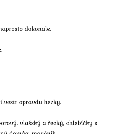
naprosto dokonale.
.
ilvestr opravdu hezky.
borový, vlašský a řecký, chlebíčky s
daný domáci moučník.