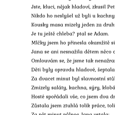
Jste, kluci, nějak hladoví, zkusil Pet
Nikdo ho neslyšel už byli u kachny
Kousky masa mizely jeden za dru
Je tu ještě chleba? ptal se Adam.
Mlčky jsem ho přinesla okamžitě si 
Jana se ani nesnažila dětem něco 
Omlouvám se, že jsme tak nenažra
Děti byly opravdu hladové, šeptal
Za dvacet minut byl slavnostní stů
Zmizely saláty, kachna, sýry, klobá
Hosté spořádali vše, co jsem dva d
Zůstala jsem ztuhlá tolik práce, tol
Za pět minut půlnoc Jana vstala: