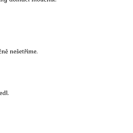
čně nešetříme.
edl.