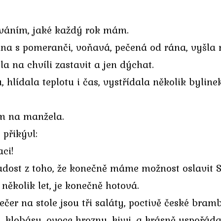
áváním, jaké každý rok mám.
hna s pomeranči, voňavá, pečená od rána, vyšla 
la na chvíli zastavit a jen dýchat.
 hlídala teplotu i čas, vystřídala několik bylinek
em na manžela.
 přikývl:
aci!
adost z toho, že konečně máme možnost oslavit S
 několik let, je konečně hotová.
čer na stole jsou tři saláty, poctivě české bram
 klobásy, ovoce hrozny, kiwi, a krásně uspořá