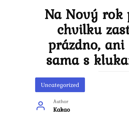
Na Nový rok p
chvilku zas
prázdno, ani
sama s klukam
Uncategorized
Author
Kakao