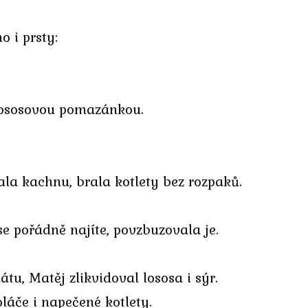
 i prsty:
 lososovou pomazánkou.
la kachnu, brala kotlety bez rozpaků.
se pořádně najíte, povzbuzovala je.
u, Matěj zlikvidoval lososa i sýr.
oláče i napečené kotlety.