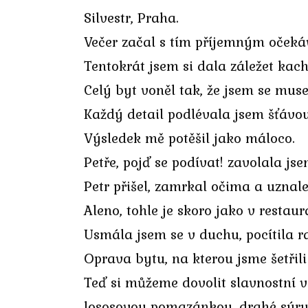
Silvestr, Praha.
Večer začal s tím příjemným oček
Tentokrát jsem si dala záležet kac
Celý byt voněl tak, že jsem se muse
Každý detail podlévala jsem šťávou,
Výsledek mě potěšil jako máloco.
Petře, pojď se podívat! zavolala js
Petr přišel, zamrkal očima a uznale
Aleno, tohle je skoro jako v restaur
Usmála jsem se v duchu, pocítila r
Oprava bytu, na kterou jsme šetřili
Teď si můžeme dovolit slavnostní ve
lososovou pomazánkou, drahé sýry,