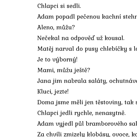
Chlapci si sedli.
Adam popadl pečenou kachní stehno
Aleno, můžu?
Nečekal na odpověď už kousal.
Matěj narval do pusy chlebíčky s
Je to výborný!
Mami, můžu ještě?
Jana jim nabrala saláty, ochutnáva
Kluci, jezte!
Doma jsme měli jen těstoviny, tak 
Chlapci jedli rychle, nenasytně.
Adam vyjedl půl bramborového salát
Za chvíli zmizely klobásy, ovoce, k