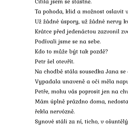
Cítila jsem se šťastně.
Ta pohoda, klid a možnost oslavit 
Už žádné úspory, už žádné nervy kv
Krátce před jedenáctou zazvonil zv
Podívali jsme se na sebe.
Kdo to může být tak pozdě?
Petr šel otevřít.
Na chodbě stála sousedka Jana s
Vypadala unaveně a oči měla napu
Petře, mohu vás poprosit jen na chv
Mám úplně prázdno doma, nedostala 
řekla nervózně.
Synové stáli za ní, ticho, v ošuntě