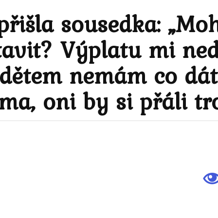
řišla sousedka: „Mo
tavit? Výplatu mi ned
 dětem nemám co dát 
a, oni by si přáli t