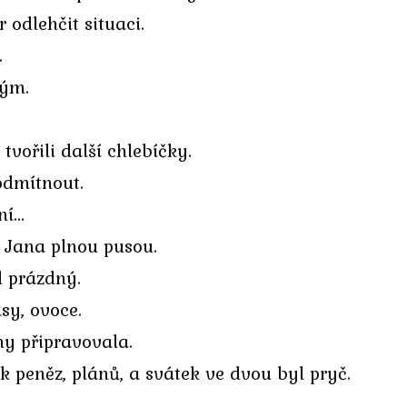
r odlehčit situaci.
.
hým.
tvořili další chlebíčky.
odmítnout.
ní…
a Jana plnou pusou.
l prázdný.
sy, ovoce.
ny připravovala.
ik peněz, plánů, a svátek ve dvou byl pryč.