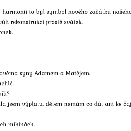
v harmonii to byl symbol nového začátku našeho
ůli rekonstrukci prostě svátek.
onek.
e dvěma syny Adamem a Matějem.
chlé.
íli?
jsem výplatu, dětem nemám co dát ani ke čaji A 
lých mikinách.