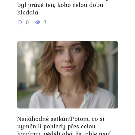
byl právě ten, koho celou dobu
hledala.
0
7
Nenáhodné setkáníPotom, co si
vyměnili pohledy přes celou
kavárnu, věděli oba, že tohle není