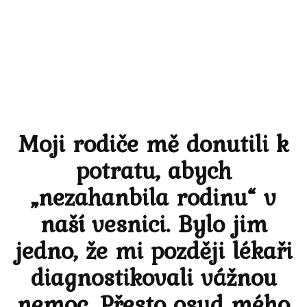
Moji rodiče mě donutili k
potratu, abych
„nezahanbila rodinu“ v
naší vesnici. Bylo jim
jedno, že mi později lékaři
diagnostikovali vážnou
nemoc. Přesto osud mého