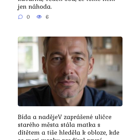
jen náhoda.
0
6
Bída a nadějeV zaprášené uličce
starého města stála matka s
dítětem a tiše hleděla k obloze, kde