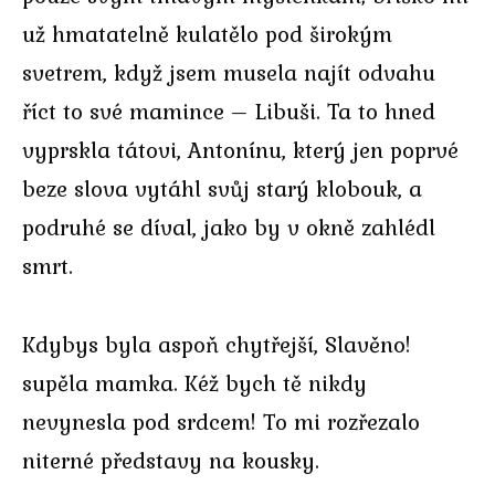
už hmatatelně kulatělo pod širokým
svetrem, když jsem musela najít odvahu
říct to své mamince – Libuši. Ta to hned
vyprskla tátovi, Antonínu, který jen poprvé
beze slova vytáhl svůj starý klobouk, a
podruhé se díval, jako by v okně zahlédl
smrt.
Kdybys byla aspoň chytřejší, Slavěno!
supěla mamka. Kéž bych tě nikdy
nevynesla pod srdcem! To mi rozřezalo
niterné představy na kousky.