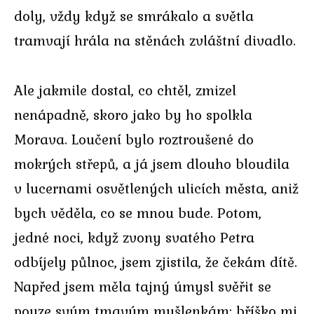
doly, vždy když se smrákalo a světla
tramvají hrála na stěnách zvláštní divadlo.
Ale jakmile dostal, co chtěl, zmizel
nenápadně, skoro jako by ho spolkla
Morava. Loučení bylo roztroušené do
mokrých střepů, a já jsem dlouho bloudila
v lucernami osvětlených ulicích města, aniž
bych věděla, co se mnou bude. Potom,
jedné noci, když zvony svatého Petra
odbíjely půlnoc, jsem zjistila, že čekám dítě.
Napřed jsem měla tajný úmysl svěřit se
pouze svým tmavým myšlenkám; bříško mi