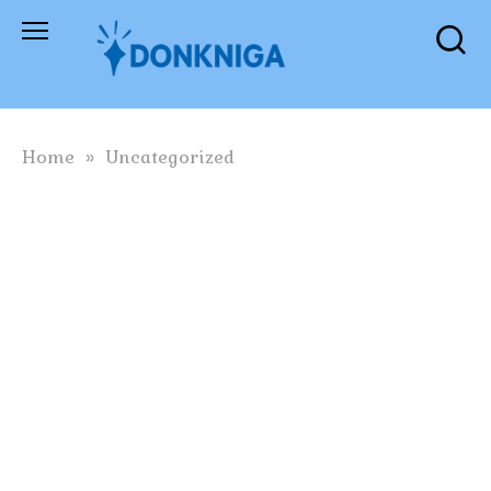
Skip
to
content
Home
»
Uncategorized