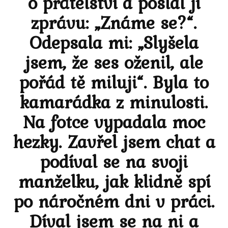
o přátelství a poslal jí
zprávu: „Známe se?“.
Odepsala mi: „Slyšela
jsem, že ses oženil, ale
pořád tě miluji“. Byla to
kamarádka z minulosti.
Na fotce vypadala moc
hezky. Zavřel jsem chat a
podíval se na svoji
manželku, jak klidně spí
po náročném dni v práci.
Díval jsem se na ni a