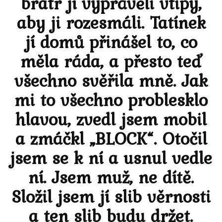
bratr jí vyprávěli vtipy,
aby ji rozesmáli. Tatínek
jí domů přinášel to, co
měla ráda, a přesto teď
všechno svěřila mně. Jak
mi to všechno problesklo
hlavou, zvedl jsem mobil
a zmáčkl „BLOCK“. Otočil
jsem se k ní a usnul vedle
ní. Jsem muž, ne dítě.
Složil jsem jí slib věrnosti
a ten slib budu držet.