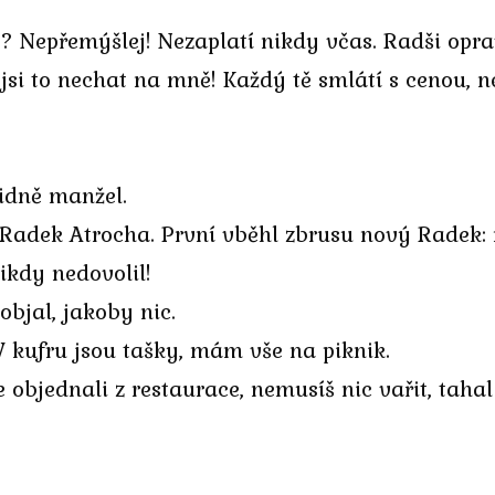
 Nepřemýšlej! Nezaplatí nikdy včas. Radši opra
 jsi to nechat na mně! Každý tě smlátí s cenou, 
lidně manžel.
l Radek Atrocha. První vběhl zbrusu nový Radek:
nikdy nedovolil!
 objal, jakoby nic.
V kufru jsou tašky, mám vše na piknik.
objednali z restaurace, nemusíš nic vařit, tahal