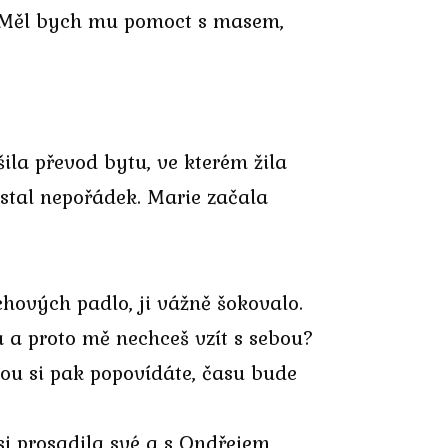
nu. Měl bych mu pomoct s masem,
ila převod bytu, ve kterém žila
ůstal nepořádek. Marie začala
hových padlo, ji vážně šokovalo.
a a proto mě nechceš vzít s sebou?
kou si pak popovídáte, času bude
si prosadila své a s Ondřejem