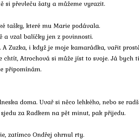
ště si převleču šaty a můžeme vyrazit.
ké tašky, které mu Marie podávala.
 a vzal balíčky jen z povinnosti.
 A Zuzka, i když je moje kamarádka, vařit prost
chtít, Atrochová si může jíst to svoje. Já bych ti
 že připomínám.
eska doma. Uvař si něco lehkého, nebo se radši j
n sjedu za Radkem na pět minut, pak přijedu.
ie, zatímco Ondřej ohrnul rty.