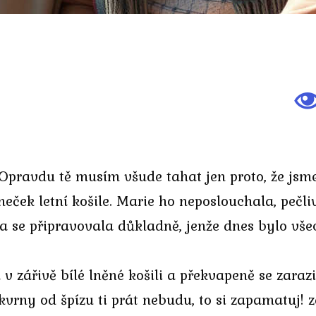
Opravdu tě musím všude tahat jen proto, že jsm
eček letní košile. Marie ho neposlouchala, pečli
 se připravovala důkladně, jenže dnes bylo vše
v zářivě bílé lněné košili a překvapeně se zarazi
kvrny od špízu ti prát nebudu, to si zapamatuj! 