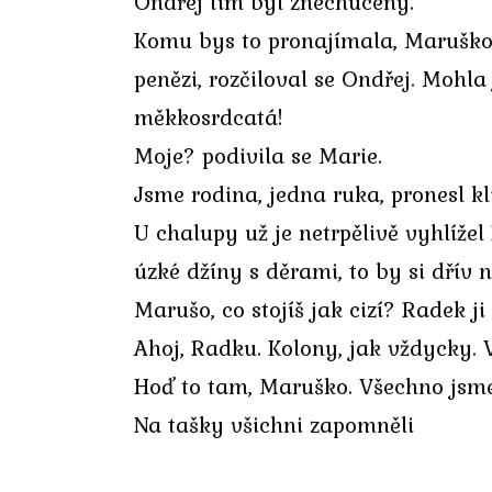
Ondřej tím byl znechucený.
Komu bys to pronajímala, Maruško?
penězi, rozčiloval se Ondřej. Mohla
měkkosrdcatá!
Moje? podivila se Marie.
Jsme rodina, jedna ruka, pronesl k
U chalupy už je netrpělivě vyhlíže
úzké džíny s děrami, to by si dřív 
Marušo, co stojíš jak cizí? Radek ji
Ahoj, Radku. Kolony, jak vždycky. 
Hoď to tam, Maruško. Všechno jsme 
Na tašky všichni zapomněli