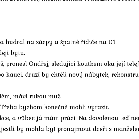
a hudral na zácpy a špatné řidiče na D1.
eji bytu.
š, pronesl Ondřej, sledující koutkem oka její tele
o kauci, druzí by chtěli nový nábytek, rekonstruk
blém, mávl rukou muž.
 Třeba bychom konečně mohli vyrazit.
ukce, a vůbec já mám práci! Na dovolenou teď ne
 jestli by mohla byt pronajmout dceři s manželem