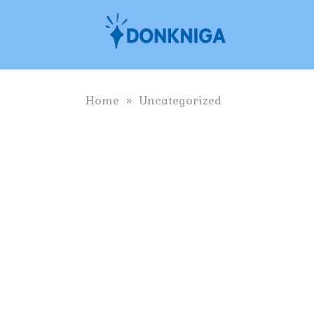
Skip
to
content
Home
»
Uncategorized