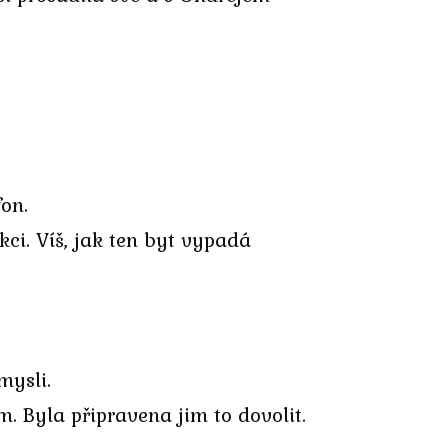
fon.
ci. Víš, jak ten byt vypadá
mysli.
. Byla připravena jim to dovolit.