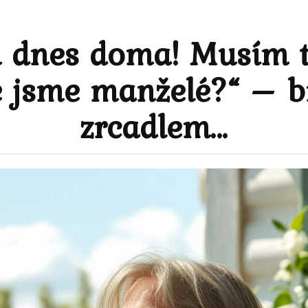
ň dnes doma! Musím t
e jsme manželé?“ – b
zrcadlem…