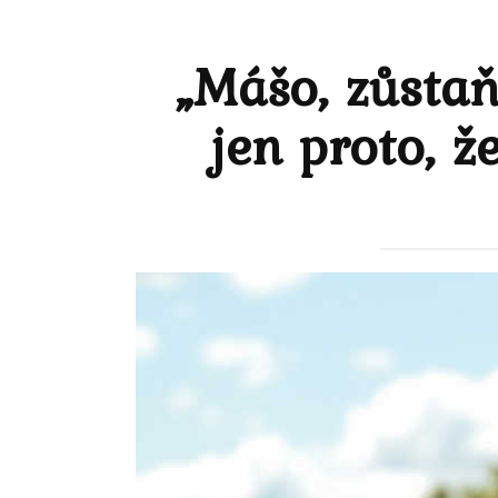
„Mášo, zůsta
jen proto, ž