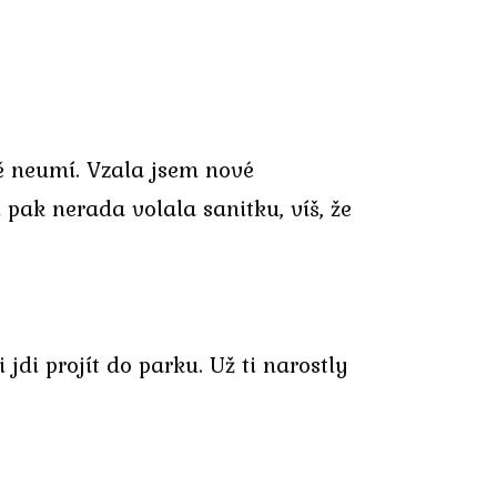
ě neumí. Vzala jsem nové
 pak nerada volala sanitku, víš, že
di projít do parku. Už ti narostly