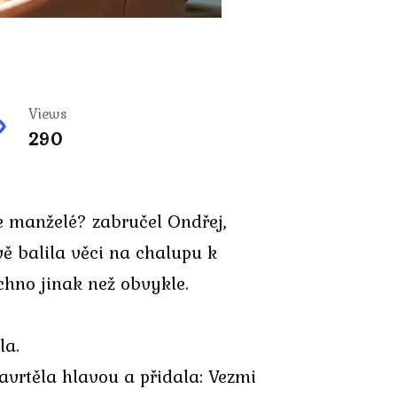
Views
290
e manželé? zabručel Ondřej,
vě balila věci na chalupu k
chno jinak než obvykle.
la.
zavrtěla hlavou a přidala: Vezmi