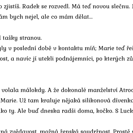
ě to zjistíš. Radek se rozvedl. Má teď novou sleč
Sám bych nejel, ale co mám dělat…
l tašky stranou.
ly v poslední době v kontaktu míň; Marie teď řeš
t, a navíc jí utekli podnájemníci, po kterých z
 volala málokdy. A že dokonalé manželství Atroc
 Marie. Už tam kraluje nějaká silikonová dívenk
Jako ty. Ale buď dneska radši doma, kočko. S Luc
ožná zvědavost, možná ženská soudržnost. Prostě 