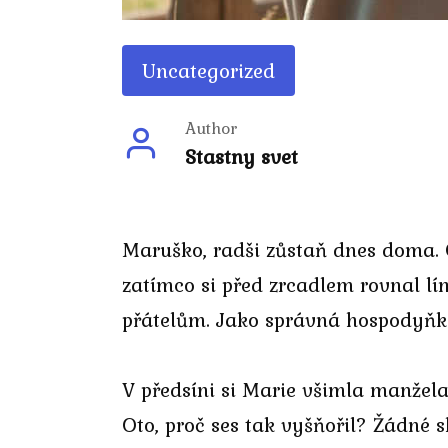
Uncategorized
Author
Stastny svet
Maruško, radši zůstaň dnes doma. 
zatímco si před zrcadlem rovnal lím
přátelům. Jako správná hospodyňka
V předsíni si Marie všimla manžela 
Oto, proč ses tak vyšňořil? Žádné s