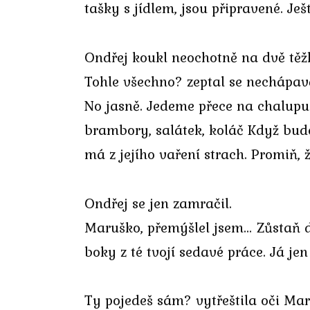
tašky s jídlem, jsou připravené. Je
Ondřej koukl neochotně na dvě těž
Tohle všechno? zeptal se nechápavě
No jasně. Jedeme přece na chalupu.
brambory, salátek, koláč Když bude 
má z jejího vaření strach. Promiň,
Ondřej se jen zamračil.
Maruško, přemýšlel jsem… Zůstaň dn
boky z té tvojí sedavé práce. Já je
Ty pojedeš sám? vytřeštila oči Mar