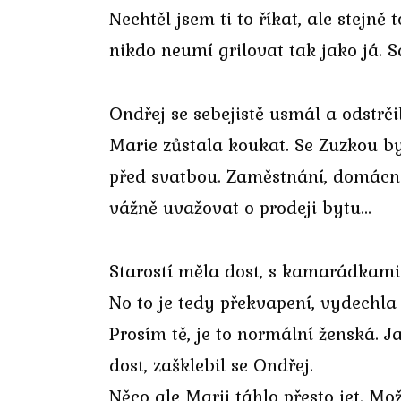
Nechtěl jsem ti to říkat, ale stejn
nikdo neumí grilovat tak jako já. 
Ondřej se sebejistě usmál a odstrči
Marie zůstala koukat. Se Zuzkou by
před svatbou. Zaměstnání, domácnos
vážně uvažovat o prodeji bytu…
Starostí měla dost, s kamarádkami
No to je tedy překvapení, vydechla
Prosím tě, je to normální ženská. 
dost, zašklebil se Ondřej.
Něco ale Marii táhlo přesto jet. M