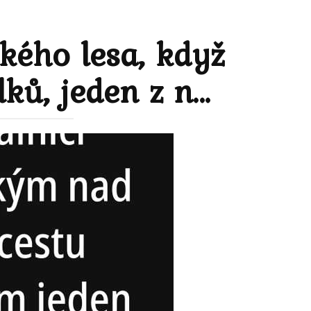
ského lesa, když
lků, jeden z n…