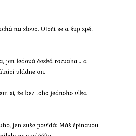
uchá na slovo. Otočí se a šup zpět
ba, jen ledová česká rozvaha… a
lnici vládne on.
sem si, že bez toho jednoho vlka
uho, jen suše povídá: Máš špinavou
 nikdy nezavděčíte.