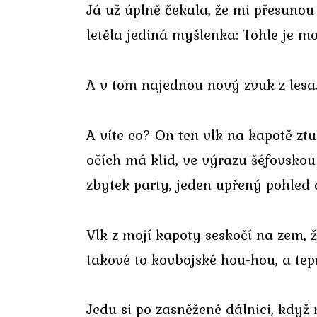
Já už úplně čekala, že mi přesunou 
letěla jediná myšlenka: Tohle je moj
A v tom najednou nový zvuk z lesa. 
A víte co? On ten vlk na kapotě ztuh
očích má klid, ve výrazu šéfovskou 
zbytek party, jeden upřený pohled 
Vlk z mojí kapoty seskočí na zem, ž
takové to kovbojské hou-hou, a tep
Jedu si po zasněžené dálnici, když