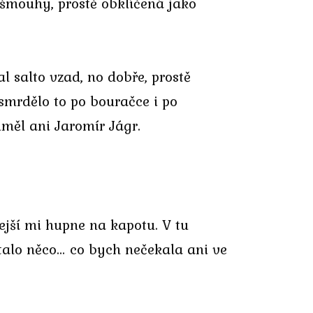
 šmouhy, prostě obklíčená jako
l salto vzad, no dobře, prostě
asmrdělo to po bouračce i po
měl ani Jaromír Jágr.
ejší mi hupne na kapotu. V tu
stalo něco… co bych nečekala ani ve