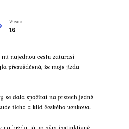
Views
16
 mi najednou cestu zatarasí
la přesvědčená, že moje jízda
by se dala spočítat na prstech jedné
šude ticho a klid českého venkova.
 na brzdu, já po něm instinktivně