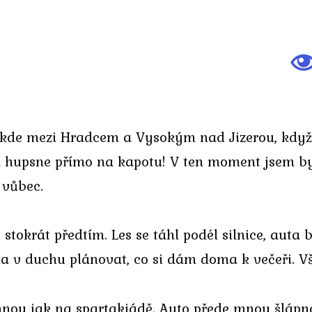
někde mezi Hradcem a Vysokým nad Jizerou, když
h hupsne přímo na kapotu! V ten moment jsem by
 vůbec.
 stokrát předtím. Les se táhl podél silnice, auta 
ala v duchu plánovat, co si dám doma k večeři. V
nou jak na spartakiádě. Auto přede mnou šlápne