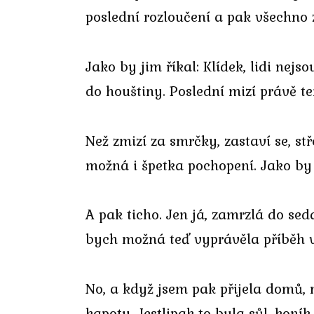
poslední rozloučení a pak všechno
Jako by jim říkal: Klídek, lidi nej
do houštiny. Poslední mizí právě te
Než zmizí za smrčky, zastaví se, s
možná i špetka pochopení. Jako by 
A pak ticho. Jen já, zamrzlá do sed
bych možná teď vyprávěla příběh v 
No, a když jsem pak přijela domů,
kapotu. Jestlipak to byla sůl, koní