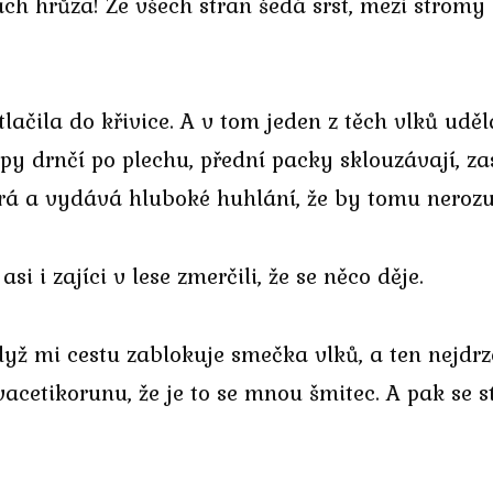
ách hrůza! Ze všech stran šedá srst, mezi stromy
lačila do křivice. A v tom jeden z těch vlků uděla
ápy drnčí po plechu, přední packy sklouzávají, z
írá a vydává hluboké huhlání, že by tomu nerozu
asi i zajíci v lese zmerčili, že se něco děje.
když mi cestu zablokuje smečka vlků, a ten nejdrz
vacetikorunu, že je to se mnou šmitec. A pak se 