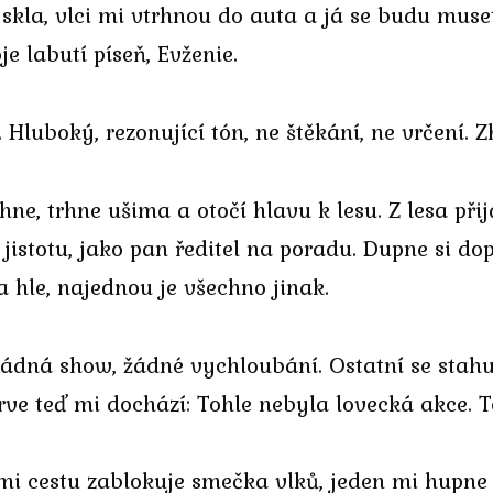
skla, vlci mi vtrhnou do auta a já se budu muset 
e labutí píseň, Evženie.
Hluboký, rezonující tón, ne štěkání, ne vrčení. Z
ne, trhne ušima a otočí hlavu k lesu. Z lesa přijd
jistotu, jako pan ředitel na poradu. Dupne si dop
a hle, najednou je všechno jinak.
ádná show, žádné vychloubání. Ostatní se stahují
rve teď mi dochází: Tohle nebyla lovecká akce. T
 mi cestu zablokuje smečka vlků, jeden mi hupne