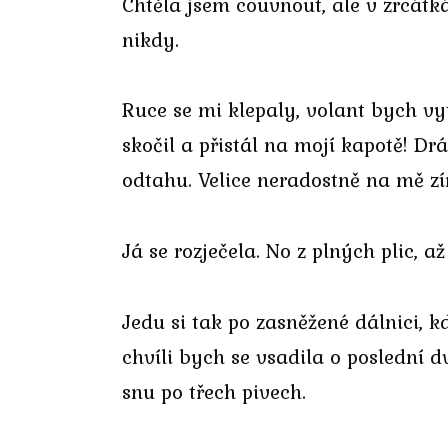
Chtěla jsem couvnout, ale v zrcátk
nikdy.
Ruce se mi klepaly, volant bych vyt
skočil a přistál na mojí kapotě! Dr
odtahu. Velice neradostně na mě z
Já se rozječela. No z plných plic, až 
Jedu si tak po zasněžené dálnici, 
chvíli bych se vsadila o poslední d
snu po třech pivech.