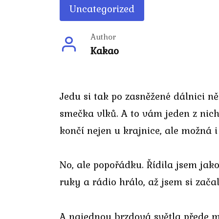
Uncategorized
Author
Kakao
Jedu si tak po zasněžené dálnici 
smečka vlků. A to vám jeden z nic
končí nejen u krajnice, ale možná i
No, ale popořádku. Řídila jsem jako
ruky a rádio hrálo, až jsem si zač
A najednou brzdová světla přede m