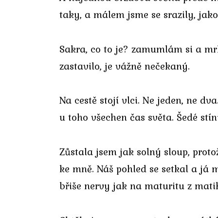
taky, a málem jsme se srazily, jako
Sakra, co to je? zamumlám si a mrkn
zastavilo, je vážně nečekaný.
Na cestě stojí vlci. Ne jeden, ne dv
u toho všechen čas světa. Šedé stín
Zůstala jsem jak solný sloup, proto
ke mně. Náš pohled se setkal a já 
břiše nervy jak na maturitu z mati