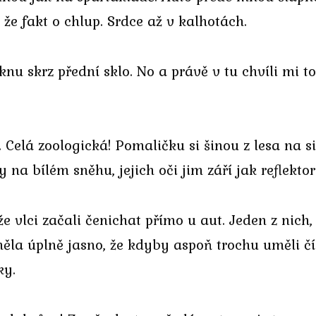
 že fakt o chlup. Srdce až v kalhotách.
u skrz přední sklo. No a právě v tu chvíli mi to
a. Celá zoologická! Pomaličku si šinou z lesa na s
y na bílém sněhu, jejich oči jim září jak reflekt
že vlci začali čenichat přímo u aut. Jeden z nich,
měla úplně jasno, že kdyby aspoň trochu uměli č
ky.