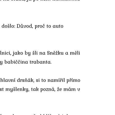
 došlo: Důvod, proč to auto
ilnici, jako by šli na Sněžku a měli
ory babiččina trabanta.
 hlavní drsňák, si to namířil přímo
íst myšlenky, tak pozná, že mám v