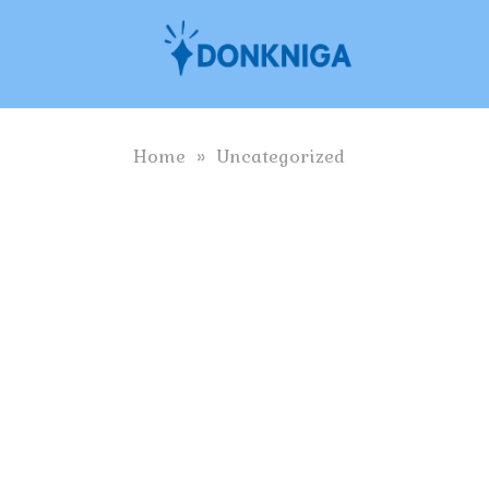
Skip
to
content
Home
»
Uncategorized