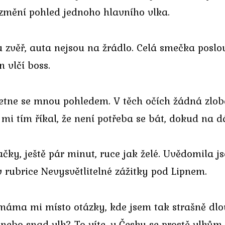
 změní pohled jednoho hlavního vlka.
sou zvěř, auta nejsou na žrádlo. Celá smečka poslo
n vlčí boss.
třetne se mnou pohledem. V těch očích žádná zlo
mi tím říkal, že není potřeba se bát, dokud na dá
ačky, ještě pár minut, ruce jak želé. Uvědomila j
rubrice Nevysvětlitelné zážitky pod Lipnem.
 máma mi místo otázky, kde jsem tak strašně dlo
k nebo snad vlk? To víte, v Česku se prostě vlkům