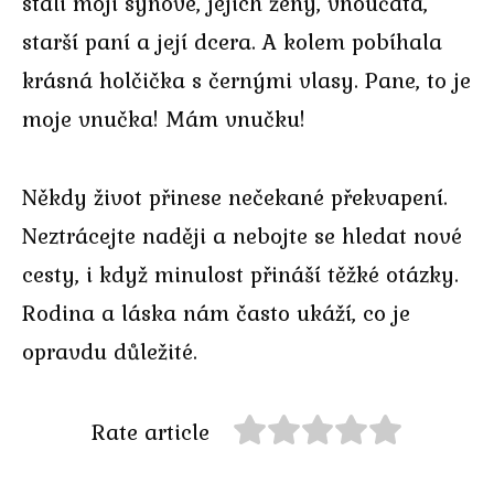
stáli moji synové, jejich ženy, vnoučata,
starší paní a její dcera. A kolem pobíhala
krásná holčička s černými vlasy. Pane, to je
moje vnučka! Mám vnučku!
Někdy život přinese nečekané překvapení.
Neztrácejte naději a nebojte se hledat nové
cesty, i když minulost přináší těžké otázky.
Rodina a láska nám často ukáží, co je
opravdu důležité.
Rate article