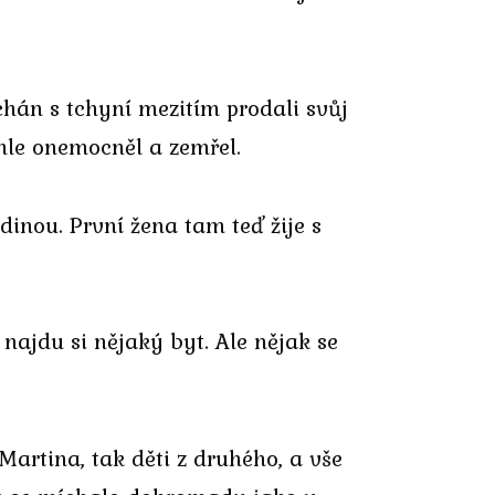
chán s tchyní mezitím prodali svůj
hle onemocněl a zemřel.
odinou. První žena tam teď žije s
najdu si nějaký byt. Ale nějak se
artina, tak děti z druhého, a vše