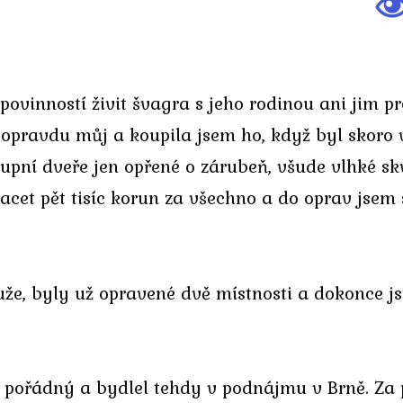
ší povinností živit švagra s jeho rodinou ani ji
e opravdu můj a koupila jsem ho, když byl skoro v
tupní dveře jen opřené o zárubeň, všude vlhké sk
cet pět tisíc korun za všechno a do oprav jsem s
že, byly už opravené dvě místnosti a dokonce j
 pořádný a bydlel tehdy v podnájmu v Brně. Za 