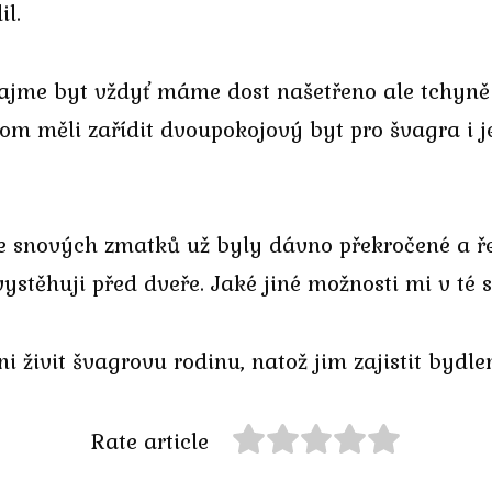
il.
ajme byt vždyť máme dost našetřeno ale tchyně
om měli zařídit dvoupokojový byt pro švagra i 
ce snových zmatků už byly dávno překročené a ř
vystěhuji před dveře. Jaké jiné možnosti mi v té 
 živit švagrovu rodinu, natož jim zajistit bydlen
Rate article