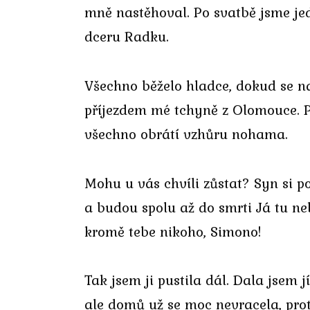
mně nastěhoval. Po svatbě jsme jed
dceru Radku.
Všechno běželo hladce, dokud se 
příjezdem mé tchyně z Olomouce. Při
všechno obrátí vzhůru nohama.
Mohu u vás chvíli zůstat? Syn si 
a budou spolu až do smrti Já tu n
kromě tebe nikoho, Simono!
Tak jsem ji pustila dál. Dala jsem j
ale domů už se moc nevracela, pro