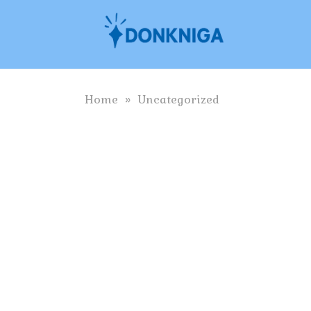
Skip
to
content
Home
»
Uncategorized