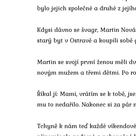
bylo jejich společné a druhé z její
Kdysi dávno se švagr, Martin Novák
starý byt v Ostravě a koupili sob
Martin se svojí první ženou měli dvě
novým mužem a třemi dětmi. Po ro
Říkal jí: Mami, vrátím se k tobě, j
mu to nedařilo. Nakonec si za pár 
Tchyně k nám teď každé víkendové o