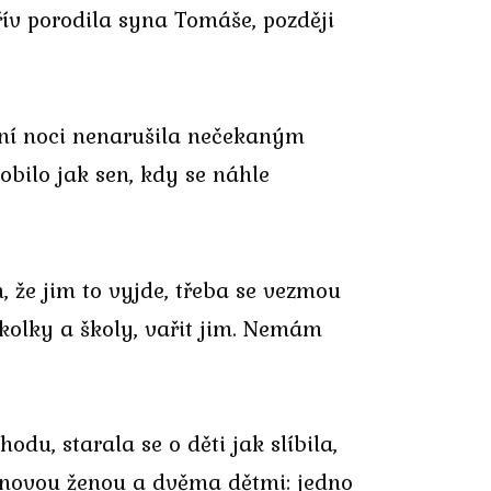
řív porodila syna Tomáše, později
mní noci nenarušila nečekaným
obilo jak sen, kdy se náhle
 že jim to vyjde, třeba se vezmou
kolky a školy, vařit jim. Nemám
odu, starala se o děti jak slíbila,
u novou ženou a dvěma dětmi: jedno