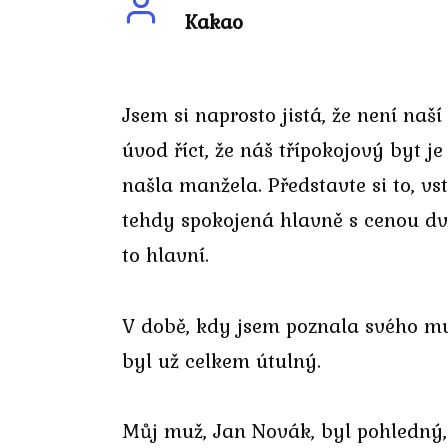
Kakao
Jsem si naprosto jistá, že není na
úvod říct, že náš třípokojový byt j
našla manžela. Představte si to, vs
tehdy spokojená hlavně s cenou dva
to hlavní.
V době, kdy jsem poznala svého mu
byl už celkem útulný.
Můj muž, Jan Novák, byl pohledný,