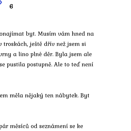
6
m pronajímat byt. Musím vám hned na
 troskách, ještě dřív než jsem si
vrny a lino plné děr. Byla jsem ale
e pustila postupně. Ale to teď není
sem měla nějaký ten nábytek. Byt
pár měsíců od seznámení se ke