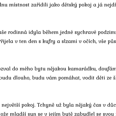
nu místnost zařídili jako dětský pokoj a já nejd
naše rodinná idyla během jedné sychravé podzi
jela v ten den s kufry a slzami v očích, vše půs
pozval do mého bytu nějakou kamarádku, doufám,
ebudu dlouho, budu vám pomáhat, vodit děti ze š
í největší pokoj. Tchyně už byla nějaký čas v důch
tože mladší syn se v jejím bytě zabydlel se svo