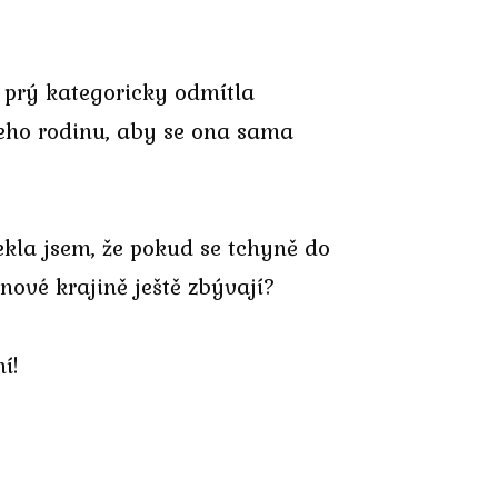
 prý kategoricky odmítla
jeho rodinu, aby se ona sama
ekla jsem, že pokud se tchyně do
snové krajině ještě zbývají?
í!