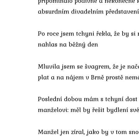
připomínalo podivné a nekonečné 
absurdním divadelním představení
Po roce jsem tchyni řekla, že by si
nahlas na běžný den
Mluvila jsem se švagrem, že je nača
plat a na nájem v Brně prostě nem
Poslední dobou mám s tchyní dost 
manželovi: měl by řešit bydlení sv
Manžel jen zíral, jako by v tom sn