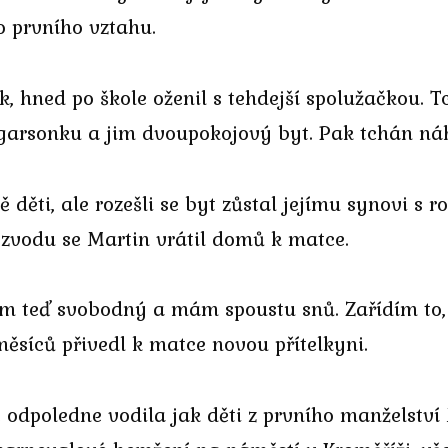
ho prvního vztahu.
, hned po škole oženil s tehdejší spolužačkou. T
ě garsonku a jim dvoupokojový byt. Pak tchán ná
 děti, ale rozešli se byt zůstal jejímu synovi s r
zvodu se Martin vrátil domů k matce.
sem teď svobodný a mám spoustu snů. Zařídím to, 
měsíců přivedl k matce novou přítelkyni.
dpoledne vodila jak děti z prvního manželství M