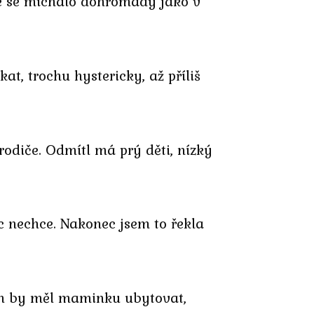
e se míchalo dohromady jako v
at, trochu hystericky, až příliš
rodiče. Odmítl má prý děti, nízký
c nechce. Nakonec jsem to řekla
 kam by měl maminku ubytovat,