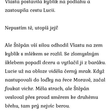
Vlasta postavila kyblík na podlahu a
zastoupila cestu Lucii.
Nepustím tě, utopíš její!
Ale Štěpán vší silou odhodil Vlastu na zem
kyblík s mlékem se rozlil. Se zlomyslným
šklebem popadl dceru a vytlačil ji z baráku.
Lucie už na obloze viděla černý mrak. Když
nastupovali do loďky na řece Moravě, začal
foukat vichr. Měla strach, ale Štěpán
vesloval přes proud směrem ke druhému
břehu, tam prý nejvíc berou.