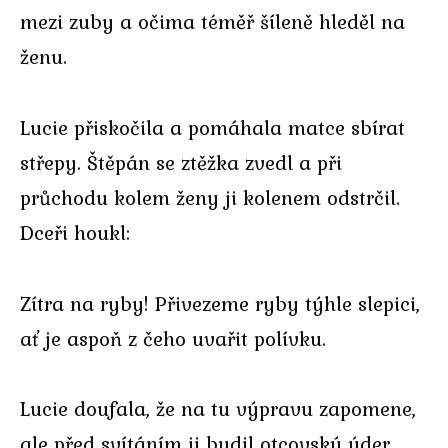
mezi zuby a očima téměř šíleně hleděl na
ženu.
Lucie přiskočila a pomáhala matce sbírat
střepy. Štěpán se ztěžka zvedl a při
průchodu kolem ženy ji kolenem odstrčil.
Dceři houkl:
Zítra na ryby! Přivezeme ryby týhle slepici,
ať je aspoň z čeho uvařit polívku.
Lucie doufala, že na tu výpravu zapomene,
ale před svítáním ji budil otcovský úder.