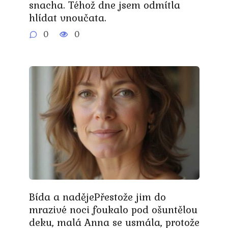
snacha. Téhož dne jsem odmítla
hlídat vnoučata.
0
0
Bída a nadějePřestože jim do
mrazivé noci foukalo pod ošuntělou
deku, malá Anna se usmála, protože