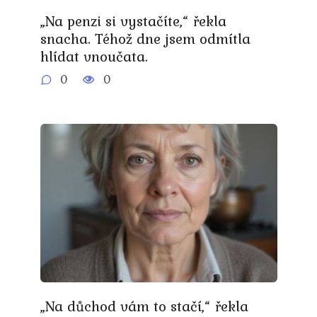
„Na penzi si vystačíte,“ řekla
snacha. Téhož dne jsem odmítla
hlídat vnoučata.
0
0
„Na důchod vám to stačí,“ řekla