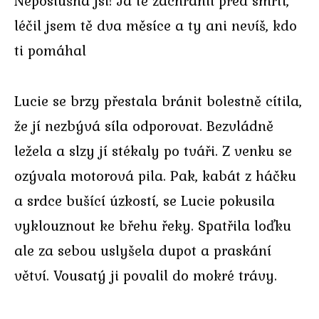
Neposlušná jsi! Já tě zachránil před smrtí,
léčil jsem tě dva měsíce a ty ani nevíš, kdo
ti pomáhal
Lucie se brzy přestala bránit bolestně cítila,
že jí nezbývá síla odporovat. Bezvládně
ležela a slzy jí stékaly po tváři. Z venku se
ozývala motorová pila. Pak, kabát z háčku
a srdce bušící úzkostí, se Lucie pokusila
vyklouznout ke břehu řeky. Spatřila loďku
ale za sebou uslyšela dupot a praskání
větví. Vousatý ji povalil do mokré trávy.