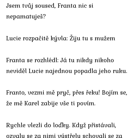
Jsem tvůj soused, Franta nic si
nepamatuješ?
Lucie rozpačitě kývla: Žiju tu s mužem
Franta se rozhlédl: Já tu nikdy nikoho
neviděl Lucie najednou popadla jeho ruku.
Franto, vezmi mě pryč, přes řeku! Bojím se,
že mě Karel zabije vše ti povím.
Rychle vlezli do loďky. Když přistávali,
ozvaly se za nimi výstřely schovali se za