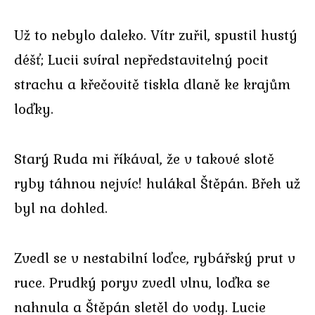
Už to nebylo daleko. Vítr zuřil, spustil hustý
déšť; Lucii svíral nepředstavitelný pocit
strachu a křečovitě tiskla dlaně ke krajům
loďky.
Starý Ruda mi říkával, že v takové slotě
ryby táhnou nejvíc! hulákal Štěpán. Břeh už
byl na dohled.
Zvedl se v nestabilní loďce, rybářský prut v
ruce. Prudký poryv zvedl vlnu, loďka se
nahnula a Štěpán sletěl do vody. Lucie