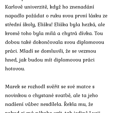
Karlově univerzitě, když ho znenadání
napadlo požádat o ruku svou první lásku ze
střední školy, Elišku! Eliška byla hezká, ale
kromě toho byla milá a chytrá dívka. Tou
dobou také dokončovala svou diplomovou
práci. Mladí se domluvili, že se vezmou
hned, jak budou mít diplomovou práci
hotovou.
Marek se rozhodl svěřit se své matce s
novinkou o chystané svatbě, ale ta jeho
nadšení vůbec nesdílela. Řekla mu, že
pokud si má někoho vzít, tak jedině Lucii