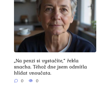
„Na penzi si vystačíte,“ řekla
snacha. Téhož dne jsem odmítla
hlídat vnoučata.
0
0