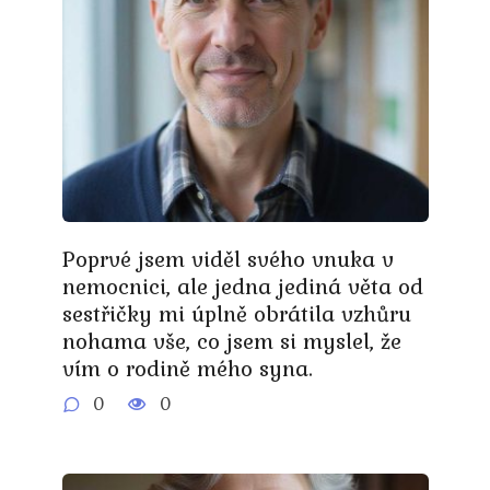
Poprvé jsem viděl svého vnuka v
nemocnici, ale jedna jediná věta od
sestřičky mi úplně obrátila vzhůru
nohama vše, co jsem si myslel, že
vím o rodině mého syna.
0
0