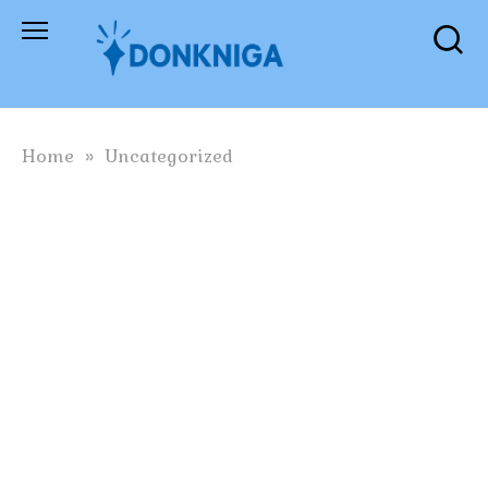
Skip
to
content
Home
»
Uncategorized